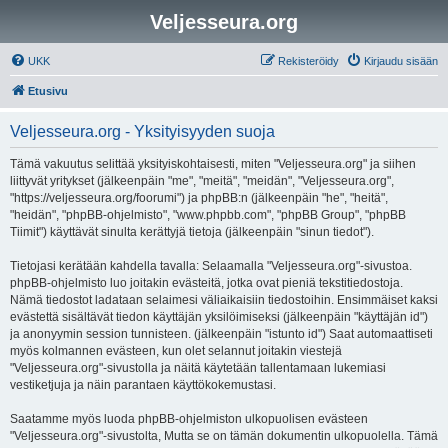
Veljesseura.org
UKK
Rekisteröidy
Kirjaudu sisään
Etusivu
Veljesseura.org - Yksityisyyden suoja
Tämä vakuutus selittää yksityiskohtaisesti, miten "Veljesseura.org" ja siihen
liittyvät yritykset (jälkeenpäin "me", "meitä", "meidän", "Veljesseura.org",
"https://veljesseura.org/foorumi") ja phpBB:n (jälkeenpäin "he", "heitä",
"heidän", "phpBB-ohjelmisto", "www.phpbb.com", "phpBB Group", "phpBB
Tiimit") käyttävät sinulta kerättyjä tietoja (jälkeenpäin "sinun tiedot").
Tietojasi kerätään kahdella tavalla: Selaamalla "Veljesseura.org"-sivustoa.
phpBB-ohjelmisto luo joitakin evästeitä, jotka ovat pieniä tekstitiedostoja.
Nämä tiedostot ladataan selaimesi väliaikaisiin tiedostoihin. Ensimmäiset kaksi
evästettä sisältävät tiedon käyttäjän yksilöimiseksi (jälkeenpäin "käyttäjän id")
ja anonyymin session tunnisteen. (jälkeenpäin "istunto id") Saat automaattiseti
myös kolmannen evästeen, kun olet selannut joitakin viestejä
"Veljesseura.org"-sivustolla ja näitä käytetään tallentamaan lukemiasi
vestiketjuja ja näin parantaen käyttökokemustasi.
Saatamme myös luoda phpBB-ohjelmiston ulkopuolisen evästeen
"Veljesseura.org"-sivustolta, Mutta se on tämän dokumentin ulkopuolella. Tämä