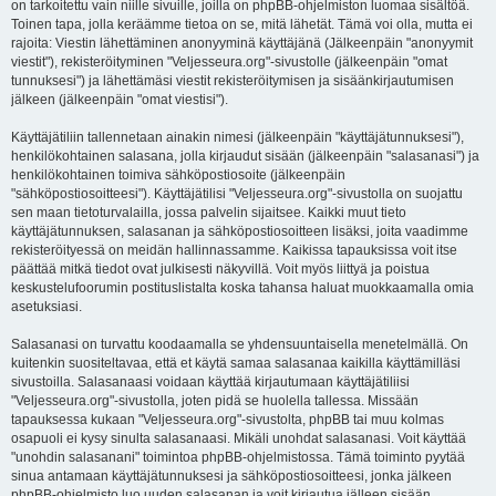
on tarkoitettu vain niille sivuille, joilla on phpBB-ohjelmiston luomaa sisältöä.
Toinen tapa, jolla keräämme tietoa on se, mitä lähetät. Tämä voi olla, mutta ei
rajoita: Viestin lähettäminen anonyyminä käyttäjänä (Jälkeenpäin "anonyymit
viestit"), rekisteröityminen "Veljesseura.org"-sivustolle (jälkeenpäin "omat
tunnuksesi") ja lähettämäsi viestit rekisteröitymisen ja sisäänkirjautumisen
jälkeen (jälkeenpäin "omat viestisi").
Käyttäjätiliin tallennetaan ainakin nimesi (jälkeenpäin "käyttäjätunnuksesi"),
henkilökohtainen salasana, jolla kirjaudut sisään (jälkeenpäin "salasanasi") ja
henkilökohtainen toimiva sähköpostiosoite (jälkeenpäin
"sähköpostiosoitteesi"). Käyttäjätilisi "Veljesseura.org"-sivustolla on suojattu
sen maan tietoturvalailla, jossa palvelin sijaitsee. Kaikki muut tieto
käyttäjätunnuksen, salasanan ja sähköpostiosoitteen lisäksi, joita vaadimme
rekisteröityessä on meidän hallinnassamme. Kaikissa tapauksissa voit itse
päättää mitkä tiedot ovat julkisesti näkyvillä. Voit myös liittyä ja poistua
keskustelufoorumin postituslistalta koska tahansa haluat muokkaamalla omia
asetuksiasi.
Salasanasi on turvattu koodaamalla se yhdensuuntaisella menetelmällä. On
kuitenkin suositeltavaa, että et käytä samaa salasanaa kaikilla käyttämilläsi
sivustoilla. Salasanaasi voidaan käyttää kirjautumaan käyttäjätiliisi
"Veljesseura.org"-sivustolla, joten pidä se huolella tallessa. Missään
tapauksessa kukaan "Veljesseura.org"-sivustolta, phpBB tai muu kolmas
osapuoli ei kysy sinulta salasanaasi. Mikäli unohdat salasanasi. Voit käyttää
"unohdin salasanani" toimintoa phpBB-ohjelmistossa. Tämä toiminto pyytää
sinua antamaan käyttäjätunnuksesi ja sähköpostiosoitteesi, jonka jälkeen
phpBB-ohjelmisto luo uuden salasanan ja voit kirjautua jälleen sisään.