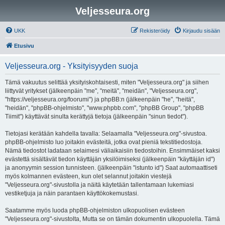
Veljesseura.org
UKK
Rekisteröidy
Kirjaudu sisään
Etusivu
Veljesseura.org - Yksityisyyden suoja
Tämä vakuutus selittää yksityiskohtaisesti, miten "Veljesseura.org" ja siihen
liittyvät yritykset (jälkeenpäin "me", "meitä", "meidän", "Veljesseura.org",
"https://veljesseura.org/foorumi") ja phpBB:n (jälkeenpäin "he", "heitä",
"heidän", "phpBB-ohjelmisto", "www.phpbb.com", "phpBB Group", "phpBB
Tiimit") käyttävät sinulta kerättyjä tietoja (jälkeenpäin "sinun tiedot").
Tietojasi kerätään kahdella tavalla: Selaamalla "Veljesseura.org"-sivustoa.
phpBB-ohjelmisto luo joitakin evästeitä, jotka ovat pieniä tekstitiedostoja.
Nämä tiedostot ladataan selaimesi väliaikaisiin tiedostoihin. Ensimmäiset kaksi
evästettä sisältävät tiedon käyttäjän yksilöimiseksi (jälkeenpäin "käyttäjän id")
ja anonyymin session tunnisteen. (jälkeenpäin "istunto id") Saat automaattiseti
myös kolmannen evästeen, kun olet selannut joitakin viestejä
"Veljesseura.org"-sivustolla ja näitä käytetään tallentamaan lukemiasi
vestiketjuja ja näin parantaen käyttökokemustasi.
Saatamme myös luoda phpBB-ohjelmiston ulkopuolisen evästeen
"Veljesseura.org"-sivustolta, Mutta se on tämän dokumentin ulkopuolella. Tämä