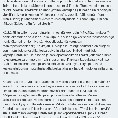
on tarkoitettu vain niille sivuille, joilla on phpBB-ohjelmiston luomaa sisältöä.
Toinen tapa, jolla keräämme tietoa on se, mitä lähetät. Tämä voi olla, mutta ei
rajoita: Viestin lähettäminen anonyyminä käyttäjänä (Jälkeenpäin "anonyymit
viestit"), rekisteröityminen "Veljesseura.org"-sivustolle (jälkeenpäin "omat
tunnuksesi") ja lähettämäsi viestit rekisteröitymisen ja sisäänkirjautumisen
jälkeen (jälkeenpäin "omat viestisi").
Käyttäjätiliin tallennetaan ainakin nimesi (jälkeenpäin "käyttäjätunnuksesi"),
henkilökohtainen salasana, jolla kirjaudut sisään (jälkeenpäin "salasanasi") ja
henkilökohtainen toimiva sähköpostiosoite (jälkeenpäin
"sähköpostiosoitteesi"). Käyttäjätilisi "Veljesseura.org"-sivustolla on suojattu
sen maan tietoturvalailla, jossa palvelin sijaitsee. Kaikki muut tieto
käyttäjätunnuksen, salasanan ja sähköpostiosoitteen lisäksi, joita vaadimme
rekisteröityessä on meidän hallinnassamme. Kaikissa tapauksissa voit itse
päättää mitkä tiedot ovat julkisesti näkyvillä. Voit myös liittyä ja poistua
keskustelufoorumin postituslistalta koska tahansa haluat muokkaamalla omia
asetuksiasi.
Salasanasi on turvattu koodaamalla se yhdensuuntaisella menetelmällä. On
kuitenkin suositeltavaa, että et käytä samaa salasanaa kaikilla käyttämilläsi
sivustoilla. Salasanaasi voidaan käyttää kirjautumaan käyttäjätiliisi
"Veljesseura.org"-sivustolla, joten pidä se huolella tallessa. Missään
tapauksessa kukaan "Veljesseura.org"-sivustolta, phpBB tai muu kolmas
osapuoli ei kysy sinulta salasanaasi. Mikäli unohdat salasanasi. Voit käyttää
"unohdin salasanani" toimintoa phpBB-ohjelmistossa. Tämä toiminto pyytää
sinua antamaan käyttäjätunnuksesi ja sähköpostiosoitteesi, jonka jälkeen
phpBB-ohjelmisto luo uuden salasanan ja voit kirjautua jälleen sisään.