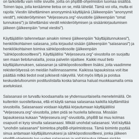
on tarkoitettu vain niille sivuille, joilla on phpBB-ohjelmiston luomaa sisältöä.
Toinen tapa, jolla keräämme tietoa on se, mitä lähetät. Tämä voi olla, mutta ei
rajoita: Viestin lähettäminen anonyyminä käyttäjänä (Jälkeenpäin "anonyymit
viestit"), rekisteröityminen "Veljesseura.org"-sivustolle (jälkeenpäin "omat
tunnuksesi") ja lähettämäsi viestit rekisteröitymisen ja sisäänkirjautumisen
jälkeen (jälkeenpäin "omat viestisi").
Käyttäjätiliin tallennetaan ainakin nimesi (jälkeenpäin "käyttäjätunnuksesi"),
henkilökohtainen salasana, jolla kirjaudut sisään (jälkeenpäin "salasanasi") ja
henkilökohtainen toimiva sähköpostiosoite (jälkeenpäin
"sähköpostiosoitteesi"). Käyttäjätilisi "Veljesseura.org"-sivustolla on suojattu
sen maan tietoturvalailla, jossa palvelin sijaitsee. Kaikki muut tieto
käyttäjätunnuksen, salasanan ja sähköpostiosoitteen lisäksi, joita vaadimme
rekisteröityessä on meidän hallinnassamme. Kaikissa tapauksissa voit itse
päättää mitkä tiedot ovat julkisesti näkyvillä. Voit myös liittyä ja poistua
keskustelufoorumin postituslistalta koska tahansa haluat muokkaamalla omia
asetuksiasi.
Salasanasi on turvattu koodaamalla se yhdensuuntaisella menetelmällä. On
kuitenkin suositeltavaa, että et käytä samaa salasanaa kaikilla käyttämilläsi
sivustoilla. Salasanaasi voidaan käyttää kirjautumaan käyttäjätiliisi
"Veljesseura.org"-sivustolla, joten pidä se huolella tallessa. Missään
tapauksessa kukaan "Veljesseura.org"-sivustolta, phpBB tai muu kolmas
osapuoli ei kysy sinulta salasanaasi. Mikäli unohdat salasanasi. Voit käyttää
"unohdin salasanani" toimintoa phpBB-ohjelmistossa. Tämä toiminto pyytää
sinua antamaan käyttäjätunnuksesi ja sähköpostiosoitteesi, jonka jälkeen
phpBB-ohjelmisto luo uuden salasanan ja voit kirjautua jälleen sisään.