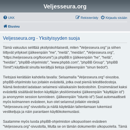
Veljesseura.org
UKK
Rekisteröidy
Kirjaudu sisään
Etusivu
Veljesseura.org - Yksityisyyden suoja
Tämä vakuutus selittää yksityiskohtaisesti, miten "Veljesseura.org" ja siihen
liittyvät yritykset (jälkeenpäin "me", "meitä", "meidän", "Veljesseura.org",
"https://veljesseura.org/foorumi") ja phpBB:n (jälkeenpäin "he", "heitä",
"heidän", "phpBB-ohjelmisto", "www.phpbb.com", "phpBB Group", "phpBB
Tiimit") käyttävät sinulta kerättyjä tietoja (jälkeenpäin "sinun tiedot").
Tietojasi kerätään kahdella tavalla: Selaamalla "Veljesseura.org"-sivustoa.
phpBB-ohjelmisto luo joitakin evästeitä, jotka ovat pieniä tekstitiedostoja.
Nämä tiedostot ladataan selaimesi väliaikaisiin tiedostoihin. Ensimmäiset kaksi
evästettä sisältävät tiedon käyttäjän yksilöimiseksi (jälkeenpäin "käyttäjän id")
ja anonyymin session tunnisteen. (jälkeenpäin "istunto id") Saat automaattiseti
myös kolmannen evästeen, kun olet selannut joitakin viestejä
"Veljesseura.org"-sivustolla ja näitä käytetään tallentamaan lukemiasi
vestiketjuja ja näin parantaen käyttökokemustasi.
Saatamme myös luoda phpBB-ohjelmiston ulkopuolisen evästeen
"Veljesseura.org"-sivustolta, Mutta se on tämän dokumentin ulkopuolella. Tämä