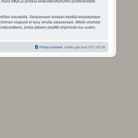
 myös liittyä ja poistua keskustelufoorumin postituslistalta
illäsi sivustoilla. Salasanaasi voidaan käyttää kirjautumaan
u kolmas osapuoli ei kysy sinulta salasanaasi. Mikäli unohdat
ostiosoitteesi, jonka jälkeen phpBB-ohjelmisto luo uuden
Poista evästeet
Kaikki ajat ovat
UTC+03:00