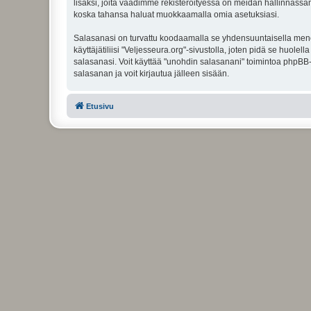
lisäksi, joita vaadimme rekisteröityessä on meidän hallinnassamme
koska tahansa haluat muokkaamalla omia asetuksiasi.
Salasanasi on turvattu koodaamalla se yhdensuuntaisella menete
käyttäjätiliisi "Veljesseura.org"-sivustolla, joten pidä se huol
salasanasi. Voit käyttää "unohdin salasanani" toimintoa phpBB
salasanan ja voit kirjautua jälleen sisään.
Etusivu