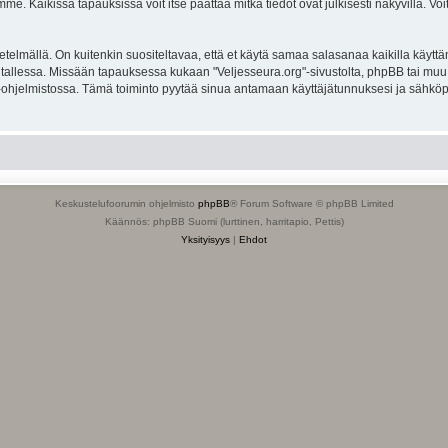
. Kaikissa tapauksissa voit itse päättää mitkä tiedot ovat julkisesti näkyvillä. Voit
lmällä. On kuitenkin suositeltavaa, että et käytä samaa salasanaa kaikilla käyttäm
ella tallessa. Missään tapauksessa kukaan "Veljesseura.org"-sivustolta, phpBB tai mu
-ohjelmistossa. Tämä toiminto pyytää sinua antamaan käyttäjätunnuksesi ja sähköp
Keskustelufoorumin ohjelmisto
phpBB
® Forum Software © phpBB Limited
Käännös: phpBB Suomi (lurttinen, harritapio, Pettis)
Yksityisyys
|
Ehdot