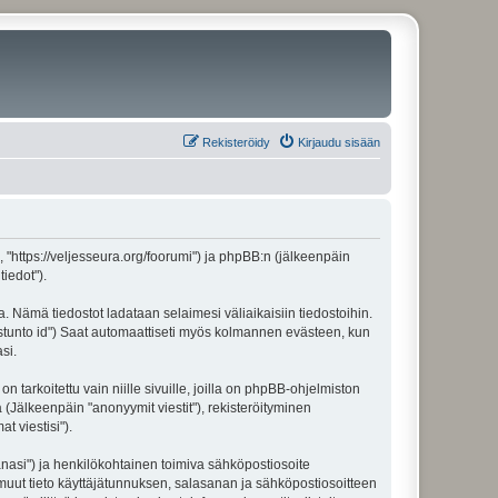
Rekisteröidy
Kirjaudu sisään
", "https://veljesseura.org/foorumi") ja phpBB:n (jälkeenpäin
iedot").
a. Nämä tiedostot ladataan selaimesi väliaikaisiin tiedostoihin.
"istunto id") Saat automaattiseti myös kolmannen evästeen, kun
si.
rkoitettu vain niille sivuille, joilla on phpBB-ohjelmiston
 (Jälkeenpäin "anonyymit viestit"), rekisteröityminen
t viestisi").
sanasi") ja henkilökohtainen toimiva sähköpostiosoite
ki muut tieto käyttäjätunnuksen, salasanan ja sähköpostiosoitteen