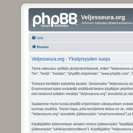
Veljesseura.org
Jehovan todistajat lähitarkastelussa
UKK
Etusivu
Veljesseura.org - Yksityisyyden suoja
Tämä vakuutus selittää yksityiskohtaisesti, miten "Veljesseura.or
"he", "heitä", "heidän", "phpBB-ohjelmisto", "www.phpbb.com", "p
Tietojasi kerätään kahdella tavalla: Selaamalla "Veljesseura.org"
Ensimmäiset kaksi evästettä sisältävät tiedon käyttäjän yksilöi
olet selannut joitakin viestejä "Veljesseura.org"-sivustolla ja 
Saatamme myös luoda phpBB-ohjelmiston ulkopuolisen evästeen "V
luomaa sisältöä. Toinen tapa, jolla keräämme tietoa on se, mitä 
"Veljesseura.org"-sivustolle (jälkeenpäin "omat tunnuksesi") ja l
Käyttäjätiliin tallennetaan ainakin nimesi (jälkeenpäin "käyttä
(jälkeenpäin "sähköpostiosoitteesi"). Käyttäjätilisi "Veljesseura