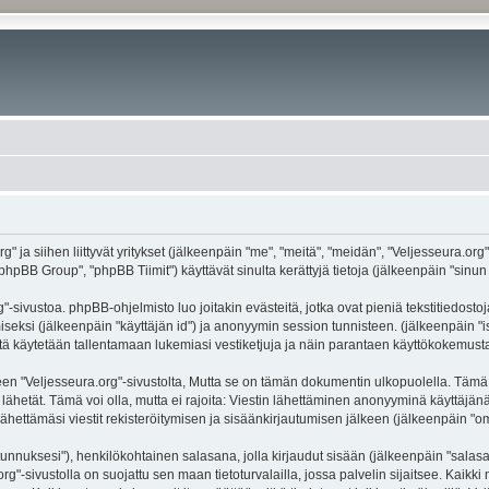
g" ja siihen liittyvät yritykset (jälkeenpäin "me", "meitä", "meidän", "Veljesseura.org
hpBB Group", "phpBB Tiimit") käyttävät sinulta kerättyjä tietoja (jälkeenpäin "sinun t
-sivustoa. phpBB-ohjelmisto luo joitakin evästeitä, jotka ovat pieniä tekstitiedostoj
miseksi (jälkeenpäin "käyttäjän id") ja anonyymin session tunnisteen. (jälkeenpäin 
näitä käytetään tallentamaan lukemiasi vestiketjuja ja näin parantaen käyttökokemusta
eljesseura.org"-sivustolta, Mutta se on tämän dokumentin ulkopuolella. Tämä on ta
lähetät. Tämä voi olla, mutta ei rajoita: Viestin lähettäminen anonyyminä käyttäjänä
ähettämäsi viestit rekisteröitymisen ja sisäänkirjautumisen jälkeen (jälkeenpäin "oma
jätunnuksesi"), henkilökohtainen salasana, jolla kirjaudut sisään (jälkeenpäin "sala
.org"-sivustolla on suojattu sen maan tietoturvalailla, jossa palvelin sijaitsee. Kaik