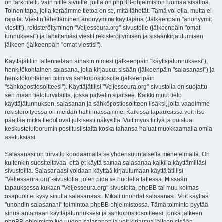
on tarkoitettu vain niille sivuille, joilla on phpBB-ohjelmiston luomaa sisältöä.
Toinen tapa, jolla keräämme tietoa on se, mitä lähetät. Tämä voi olla, mutta ei
rajoita: Viestin lähettäminen anonyyminä käyttäjänä (Jälkeenpäin "anonyymit
viestit"), rekisteröityminen "Veljesseura.org"-sivustolle (jälkeenpäin "omat
tunnuksesi") ja lähettämäsi viestit rekisteröitymisen ja sisäänkirjautumisen
jälkeen (jälkeenpäin "omat viestisi").
Käyttäjätiliin tallennetaan ainakin nimesi (jälkeenpäin "käyttäjätunnuksesi"),
henkilökohtainen salasana, jolla kirjaudut sisään (jälkeenpäin "salasanasi") ja
henkilökohtainen toimiva sähköpostiosoite (jälkeenpäin
"sähköpostiosoitteesi"). Käyttäjätilisi "Veljesseura.org"-sivustolla on suojattu
sen maan tietoturvalailla, jossa palvelin sijaitsee. Kaikki muut tieto
käyttäjätunnuksen, salasanan ja sähköpostiosoitteen lisäksi, joita vaadimme
rekisteröityessä on meidän hallinnassamme. Kaikissa tapauksissa voit itse
päättää mitkä tiedot ovat julkisesti näkyvillä. Voit myös liittyä ja poistua
keskustelufoorumin postituslistalta koska tahansa haluat muokkaamalla omia
asetuksiasi.
Salasanasi on turvattu koodaamalla se yhdensuuntaisella menetelmällä. On
kuitenkin suositeltavaa, että et käytä samaa salasanaa kaikilla käyttämilläsi
sivustoilla. Salasanaasi voidaan käyttää kirjautumaan käyttäjätiliisi
"Veljesseura.org"-sivustolla, joten pidä se huolella tallessa. Missään
tapauksessa kukaan "Veljesseura.org"-sivustolta, phpBB tai muu kolmas
osapuoli ei kysy sinulta salasanaasi. Mikäli unohdat salasanasi. Voit käyttää
"unohdin salasanani" toimintoa phpBB-ohjelmistossa. Tämä toiminto pyytää
sinua antamaan käyttäjätunnuksesi ja sähköpostiosoitteesi, jonka jälkeen
phpBB-ohjelmisto luo uuden salasanan ja voit kirjautua jälleen sisään.