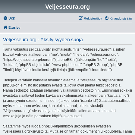
Veljesseura.org
UKK
Rekisteröidy
Kirjaudu sisään
Etusivu
Veljesseura.org - Yksityisyyden suoja
Tämä vakuutus selittää yksityiskohtaisesti, miten "Veljesseura.org" ja siihen
liittyvät yritykset (jälkeenpäin "me", "meitä", "meidän", "Veljesseura.org",
"https://veljesseura.org/foorumi") ja phpBB:n (jälkeenpäin "he", "heitä",
"heidän", "phpBB-ohjelmisto", "www.phpbb.com", "phpBB Group", "phpBB
Tiimit") käyttävät sinulta kerättyjä tietoja (jälkeenpäin "sinun tiedot").
Tietojasi kerätään kahdella tavalla: Selaamalla "Veljesseura.org"-sivustoa.
phpBB-ohjelmisto luo joitakin evästeitä, jotka ovat pieniä tekstitiedostoja.
Nämä tiedostot ladataan selaimesi väliaikaisiin tiedostoihin. Ensimmäiset kaksi
evästettä sisältävät tiedon käyttäjän yksilöimiseksi (jälkeenpäin "käyttäjän id")
ja anonyymin session tunnisteen. (jälkeenpäin "istunto id") Saat automaattiseti
myös kolmannen evästeen, kun olet selannut joitakin viestejä
"Veljesseura.org"-sivustolla ja näitä käytetään tallentamaan lukemiasi
vestiketjuja ja näin parantaen käyttökokemustasi.
Saatamme myös luoda phpBB-ohjelmiston ulkopuolisen evästeen
"Veljesseura.org"-sivustolta, Mutta se on tämän dokumentin ulkopuolella. Tämä