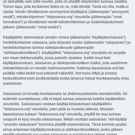
on tarkoitettu vain niille sivuille, joilla on phpBB-ohjelmiston luomaa sisältöä.
Toinen tapa, jolla keräämme tietoa on se, mitä lähetät. Tämä voi olla, mutta ei
rajoita: Viestin lähettäminen anonyyminä käyttäjänä (Jälkeenpäin "anonyymit
viestit"), rekisteröityminen "Veljesseura.org"-sivustolle (jälkeenpäin "omat
tunnuksesi") ja lähettämäsi viestit rekisteröitymisen ja sisäänkirjautumisen
jälkeen (jälkeenpäin "omat viestisi").
Käyttäjätiliin tallennetaan ainakin nimesi (jälkeenpäin "käyttäjätunnuksesi"),
henkilökohtainen salasana, jolla kirjaudut sisään (jälkeenpäin "salasanasi") ja
henkilökohtainen toimiva sähköpostiosoite (jälkeenpäin
"sähköpostiosoitteesi"). Käyttäjätilisi "Veljesseura.org"-sivustolla on suojattu
sen maan tietoturvalailla, jossa palvelin sijaitsee. Kaikki muut tieto
käyttäjätunnuksen, salasanan ja sähköpostiosoitteen lisäksi, joita vaadimme
rekisteröityessä on meidän hallinnassamme. Kaikissa tapauksissa voit itse
päättää mitkä tiedot ovat julkisesti näkyvillä. Voit myös liittyä ja poistua
keskustelufoorumin postituslistalta koska tahansa haluat muokkaamalla omia
asetuksiasi.
Salasanasi on turvattu koodaamalla se yhdensuuntaisella menetelmällä. On
kuitenkin suositeltavaa, että et käytä samaa salasanaa kaikilla käyttämilläsi
sivustoilla. Salasanaasi voidaan käyttää kirjautumaan käyttäjätiliisi
"Veljesseura.org"-sivustolla, joten pidä se huolella tallessa. Missään
tapauksessa kukaan "Veljesseura.org"-sivustolta, phpBB tai muu kolmas
osapuoli ei kysy sinulta salasanaasi. Mikäli unohdat salasanasi. Voit käyttää
"unohdin salasanani" toimintoa phpBB-ohjelmistossa. Tämä toiminto pyytää
sinua antamaan käyttäjätunnuksesi ja sähköpostiosoitteesi, jonka jälkeen
phpBB-ohjelmisto luo uuden salasanan ja voit kirjautua jälleen sisään.