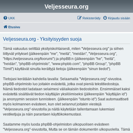
Veljesseura.org
UKK
Rekisteröidy
Kirjaudu sisään
Etusivu
Veljesseura.org - Yksityisyyden suoja
Tämä vakuutus selittää yksityiskohtaisesti, miten "Veljesseura.org" ja siihen
liittyvät yritykset (jälkeenpäin "me", "meitä", "meidän", "Veljesseura.org",
"https://veljesseura.org/foorumi") ja phpBB:n (jälkeenpäin "he", "heitä",
"heidän", "phpBB-ohjelmisto", "www.phpbb.com", "phpBB Group", "phpBB
Tiimit") käyttävät sinulta kerättyjä tietoja (jälkeenpäin "sinun tiedot").
Tietojasi kerätään kahdella tavalla: Selaamalla "Veljesseura.org"-sivustoa.
phpBB-ohjelmisto luo joitakin evästeitä, jotka ovat pieniä tekstitiedostoja.
Nämä tiedostot ladataan selaimesi väliaikaisiin tiedostoihin. Ensimmäiset kaksi
evästettä sisältävät tiedon käyttäjän yksilöimiseksi (jälkeenpäin "käyttäjän id")
ja anonyymin session tunnisteen. (jälkeenpäin "istunto id") Saat automaattiseti
myös kolmannen evästeen, kun olet selannut joitakin viestejä
"Veljesseura.org"-sivustolla ja näitä käytetään tallentamaan lukemiasi
vestiketjuja ja näin parantaen käyttökokemustasi.
Saatamme myös luoda phpBB-ohjelmiston ulkopuolisen evästeen
"Veljesseura.org"-sivustolta, Mutta se on tämän dokumentin ulkopuolella. Tämä