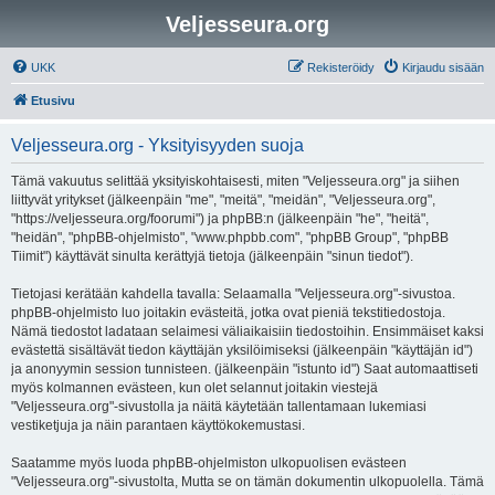
Veljesseura.org
UKK
Rekisteröidy
Kirjaudu sisään
Etusivu
Veljesseura.org - Yksityisyyden suoja
Tämä vakuutus selittää yksityiskohtaisesti, miten "Veljesseura.org" ja siihen
liittyvät yritykset (jälkeenpäin "me", "meitä", "meidän", "Veljesseura.org",
"https://veljesseura.org/foorumi") ja phpBB:n (jälkeenpäin "he", "heitä",
"heidän", "phpBB-ohjelmisto", "www.phpbb.com", "phpBB Group", "phpBB
Tiimit") käyttävät sinulta kerättyjä tietoja (jälkeenpäin "sinun tiedot").
Tietojasi kerätään kahdella tavalla: Selaamalla "Veljesseura.org"-sivustoa.
phpBB-ohjelmisto luo joitakin evästeitä, jotka ovat pieniä tekstitiedostoja.
Nämä tiedostot ladataan selaimesi väliaikaisiin tiedostoihin. Ensimmäiset kaksi
evästettä sisältävät tiedon käyttäjän yksilöimiseksi (jälkeenpäin "käyttäjän id")
ja anonyymin session tunnisteen. (jälkeenpäin "istunto id") Saat automaattiseti
myös kolmannen evästeen, kun olet selannut joitakin viestejä
"Veljesseura.org"-sivustolla ja näitä käytetään tallentamaan lukemiasi
vestiketjuja ja näin parantaen käyttökokemustasi.
Saatamme myös luoda phpBB-ohjelmiston ulkopuolisen evästeen
"Veljesseura.org"-sivustolta, Mutta se on tämän dokumentin ulkopuolella. Tämä