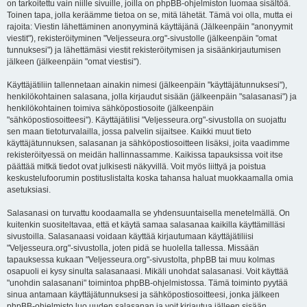
on tarkoitettu vain niille sivuille, joilla on phpBB-ohjelmiston luomaa sisältöä.
Toinen tapa, jolla keräämme tietoa on se, mitä lähetät. Tämä voi olla, mutta ei
rajoita: Viestin lähettäminen anonyyminä käyttäjänä (Jälkeenpäin "anonyymit
viestit"), rekisteröityminen "Veljesseura.org"-sivustolle (jälkeenpäin "omat
tunnuksesi") ja lähettämäsi viestit rekisteröitymisen ja sisäänkirjautumisen
jälkeen (jälkeenpäin "omat viestisi").
Käyttäjätiliin tallennetaan ainakin nimesi (jälkeenpäin "käyttäjätunnuksesi"),
henkilökohtainen salasana, jolla kirjaudut sisään (jälkeenpäin "salasanasi") ja
henkilökohtainen toimiva sähköpostiosoite (jälkeenpäin
"sähköpostiosoitteesi"). Käyttäjätilisi "Veljesseura.org"-sivustolla on suojattu
sen maan tietoturvalailla, jossa palvelin sijaitsee. Kaikki muut tieto
käyttäjätunnuksen, salasanan ja sähköpostiosoitteen lisäksi, joita vaadimme
rekisteröityessä on meidän hallinnassamme. Kaikissa tapauksissa voit itse
päättää mitkä tiedot ovat julkisesti näkyvillä. Voit myös liittyä ja poistua
keskustelufoorumin postituslistalta koska tahansa haluat muokkaamalla omia
asetuksiasi.
Salasanasi on turvattu koodaamalla se yhdensuuntaisella menetelmällä. On
kuitenkin suositeltavaa, että et käytä samaa salasanaa kaikilla käyttämilläsi
sivustoilla. Salasanaasi voidaan käyttää kirjautumaan käyttäjätiliisi
"Veljesseura.org"-sivustolla, joten pidä se huolella tallessa. Missään
tapauksessa kukaan "Veljesseura.org"-sivustolta, phpBB tai muu kolmas
osapuoli ei kysy sinulta salasanaasi. Mikäli unohdat salasanasi. Voit käyttää
"unohdin salasanani" toimintoa phpBB-ohjelmistossa. Tämä toiminto pyytää
sinua antamaan käyttäjätunnuksesi ja sähköpostiosoitteesi, jonka jälkeen
phpBB-ohjelmisto luo uuden salasanan ja voit kirjautua jälleen sisään.