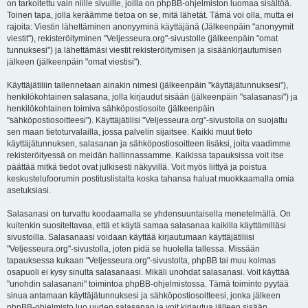
on tarkoitettu vain niille sivuille, joilla on phpBB-ohjelmiston luomaa sisältöä.
Toinen tapa, jolla keräämme tietoa on se, mitä lähetät. Tämä voi olla, mutta ei
rajoita: Viestin lähettäminen anonyyminä käyttäjänä (Jälkeenpäin "anonyymit
viestit"), rekisteröityminen "Veljesseura.org"-sivustolle (jälkeenpäin "omat
tunnuksesi") ja lähettämäsi viestit rekisteröitymisen ja sisäänkirjautumisen
jälkeen (jälkeenpäin "omat viestisi").
Käyttäjätiliin tallennetaan ainakin nimesi (jälkeenpäin "käyttäjätunnuksesi"),
henkilökohtainen salasana, jolla kirjaudut sisään (jälkeenpäin "salasanasi") ja
henkilökohtainen toimiva sähköpostiosoite (jälkeenpäin
"sähköpostiosoitteesi"). Käyttäjätilisi "Veljesseura.org"-sivustolla on suojattu
sen maan tietoturvalailla, jossa palvelin sijaitsee. Kaikki muut tieto
käyttäjätunnuksen, salasanan ja sähköpostiosoitteen lisäksi, joita vaadimme
rekisteröityessä on meidän hallinnassamme. Kaikissa tapauksissa voit itse
päättää mitkä tiedot ovat julkisesti näkyvillä. Voit myös liittyä ja poistua
keskustelufoorumin postituslistalta koska tahansa haluat muokkaamalla omia
asetuksiasi.
Salasanasi on turvattu koodaamalla se yhdensuuntaisella menetelmällä. On
kuitenkin suositeltavaa, että et käytä samaa salasanaa kaikilla käyttämilläsi
sivustoilla. Salasanaasi voidaan käyttää kirjautumaan käyttäjätiliisi
"Veljesseura.org"-sivustolla, joten pidä se huolella tallessa. Missään
tapauksessa kukaan "Veljesseura.org"-sivustolta, phpBB tai muu kolmas
osapuoli ei kysy sinulta salasanaasi. Mikäli unohdat salasanasi. Voit käyttää
"unohdin salasanani" toimintoa phpBB-ohjelmistossa. Tämä toiminto pyytää
sinua antamaan käyttäjätunnuksesi ja sähköpostiosoitteesi, jonka jälkeen
phpBB-ohjelmisto luo uuden salasanan ja voit kirjautua jälleen sisään.