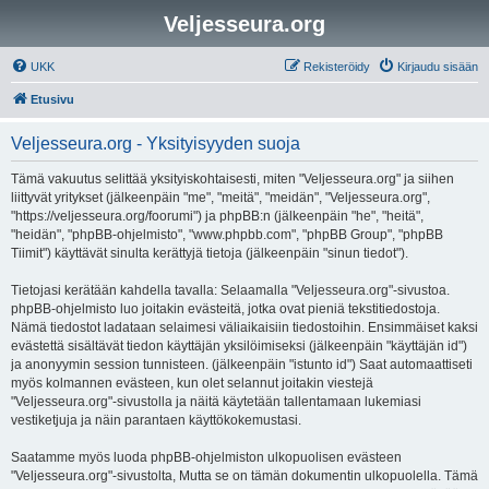
Veljesseura.org
UKK
Rekisteröidy
Kirjaudu sisään
Etusivu
Veljesseura.org - Yksityisyyden suoja
Tämä vakuutus selittää yksityiskohtaisesti, miten "Veljesseura.org" ja siihen
liittyvät yritykset (jälkeenpäin "me", "meitä", "meidän", "Veljesseura.org",
"https://veljesseura.org/foorumi") ja phpBB:n (jälkeenpäin "he", "heitä",
"heidän", "phpBB-ohjelmisto", "www.phpbb.com", "phpBB Group", "phpBB
Tiimit") käyttävät sinulta kerättyjä tietoja (jälkeenpäin "sinun tiedot").
Tietojasi kerätään kahdella tavalla: Selaamalla "Veljesseura.org"-sivustoa.
phpBB-ohjelmisto luo joitakin evästeitä, jotka ovat pieniä tekstitiedostoja.
Nämä tiedostot ladataan selaimesi väliaikaisiin tiedostoihin. Ensimmäiset kaksi
evästettä sisältävät tiedon käyttäjän yksilöimiseksi (jälkeenpäin "käyttäjän id")
ja anonyymin session tunnisteen. (jälkeenpäin "istunto id") Saat automaattiseti
myös kolmannen evästeen, kun olet selannut joitakin viestejä
"Veljesseura.org"-sivustolla ja näitä käytetään tallentamaan lukemiasi
vestiketjuja ja näin parantaen käyttökokemustasi.
Saatamme myös luoda phpBB-ohjelmiston ulkopuolisen evästeen
"Veljesseura.org"-sivustolta, Mutta se on tämän dokumentin ulkopuolella. Tämä