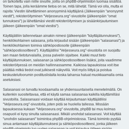
on tarkoitettu vain niille sivuille, joilla on phpBB-ohjelmiston luomaa sisältöä.
Toinen tapa, jolla keräämme tietoa on se, mitä lähetät. Tämä voi olla, mutta ei
rajoita: Viestin lähettäminen anonyyminä käyttäjänä (Jälkeenpäin "anonyymit
viestit"), rekisteröityminen "Veljesseura.org"-sivustolle (jälkeenpäin "omat
tunnuksesi") ja lähettämäsi viestit rekisteröitymisen ja sisäänkirjautumisen
jälkeen (jälkeenpäin "omat viestisi").
Käyttäjätiliin tallennetaan ainakin nimesi (jälkeenpäin "käyttäjätunnuksesi"),
henkilökohtainen salasana, jolla kirjaudut sisään (jälkeenpäin "salasanasi") ja
henkilökohtainen toimiva sähköpostiosoite (jälkeenpäin
"sähköpostiosoitteesi"). Käyttäjätilisi "Veljesseura.org"-sivustolla on suojattu
sen maan tietoturvalailla, jossa palvelin sijaitsee. Kaikki muut tieto
käyttäjätunnuksen, salasanan ja sähköpostiosoitteen lisäksi, joita vaadimme
rekisteröityessä on meidän hallinnassamme. Kaikissa tapauksissa voit itse
päättää mitkä tiedot ovat julkisesti näkyvillä. Voit myös liittyä ja poistua
keskustelufoorumin postituslistalta koska tahansa haluat muokkaamalla omia
asetuksiasi.
Salasanasi on turvattu koodaamalla se yhdensuuntaisella menetelmällä. On
kuitenkin suositeltavaa, että et käytä samaa salasanaa kaikilla käyttämilläsi
sivustoilla. Salasanaasi voidaan käyttää kirjautumaan käyttäjätiliisi
"Veljesseura.org"-sivustolla, joten pidä se huolella tallessa. Missään
tapauksessa kukaan "Veljesseura.org"-sivustolta, phpBB tai muu kolmas
osapuoli ei kysy sinulta salasanaasi. Mikäli unohdat salasanasi. Voit käyttää
"unohdin salasanani" toimintoa phpBB-ohjelmistossa. Tämä toiminto pyytää
sinua antamaan käyttäjätunnuksesi ja sähköpostiosoitteesi, jonka jälkeen
phpBB-ohjelmisto luo uuden salasanan ja voit kirjautua jälleen sisään.