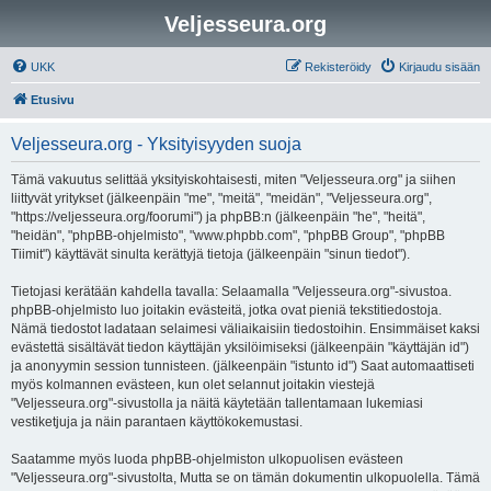
Veljesseura.org
UKK
Rekisteröidy
Kirjaudu sisään
Etusivu
Veljesseura.org - Yksityisyyden suoja
Tämä vakuutus selittää yksityiskohtaisesti, miten "Veljesseura.org" ja siihen
liittyvät yritykset (jälkeenpäin "me", "meitä", "meidän", "Veljesseura.org",
"https://veljesseura.org/foorumi") ja phpBB:n (jälkeenpäin "he", "heitä",
"heidän", "phpBB-ohjelmisto", "www.phpbb.com", "phpBB Group", "phpBB
Tiimit") käyttävät sinulta kerättyjä tietoja (jälkeenpäin "sinun tiedot").
Tietojasi kerätään kahdella tavalla: Selaamalla "Veljesseura.org"-sivustoa.
phpBB-ohjelmisto luo joitakin evästeitä, jotka ovat pieniä tekstitiedostoja.
Nämä tiedostot ladataan selaimesi väliaikaisiin tiedostoihin. Ensimmäiset kaksi
evästettä sisältävät tiedon käyttäjän yksilöimiseksi (jälkeenpäin "käyttäjän id")
ja anonyymin session tunnisteen. (jälkeenpäin "istunto id") Saat automaattiseti
myös kolmannen evästeen, kun olet selannut joitakin viestejä
"Veljesseura.org"-sivustolla ja näitä käytetään tallentamaan lukemiasi
vestiketjuja ja näin parantaen käyttökokemustasi.
Saatamme myös luoda phpBB-ohjelmiston ulkopuolisen evästeen
"Veljesseura.org"-sivustolta, Mutta se on tämän dokumentin ulkopuolella. Tämä