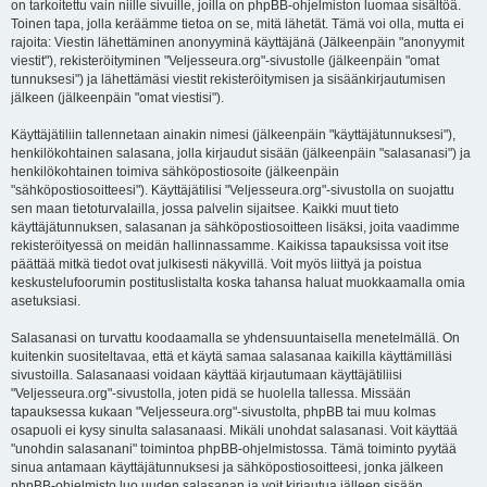
on tarkoitettu vain niille sivuille, joilla on phpBB-ohjelmiston luomaa sisältöä.
Toinen tapa, jolla keräämme tietoa on se, mitä lähetät. Tämä voi olla, mutta ei
rajoita: Viestin lähettäminen anonyyminä käyttäjänä (Jälkeenpäin "anonyymit
viestit"), rekisteröityminen "Veljesseura.org"-sivustolle (jälkeenpäin "omat
tunnuksesi") ja lähettämäsi viestit rekisteröitymisen ja sisäänkirjautumisen
jälkeen (jälkeenpäin "omat viestisi").
Käyttäjätiliin tallennetaan ainakin nimesi (jälkeenpäin "käyttäjätunnuksesi"),
henkilökohtainen salasana, jolla kirjaudut sisään (jälkeenpäin "salasanasi") ja
henkilökohtainen toimiva sähköpostiosoite (jälkeenpäin
"sähköpostiosoitteesi"). Käyttäjätilisi "Veljesseura.org"-sivustolla on suojattu
sen maan tietoturvalailla, jossa palvelin sijaitsee. Kaikki muut tieto
käyttäjätunnuksen, salasanan ja sähköpostiosoitteen lisäksi, joita vaadimme
rekisteröityessä on meidän hallinnassamme. Kaikissa tapauksissa voit itse
päättää mitkä tiedot ovat julkisesti näkyvillä. Voit myös liittyä ja poistua
keskustelufoorumin postituslistalta koska tahansa haluat muokkaamalla omia
asetuksiasi.
Salasanasi on turvattu koodaamalla se yhdensuuntaisella menetelmällä. On
kuitenkin suositeltavaa, että et käytä samaa salasanaa kaikilla käyttämilläsi
sivustoilla. Salasanaasi voidaan käyttää kirjautumaan käyttäjätiliisi
"Veljesseura.org"-sivustolla, joten pidä se huolella tallessa. Missään
tapauksessa kukaan "Veljesseura.org"-sivustolta, phpBB tai muu kolmas
osapuoli ei kysy sinulta salasanaasi. Mikäli unohdat salasanasi. Voit käyttää
"unohdin salasanani" toimintoa phpBB-ohjelmistossa. Tämä toiminto pyytää
sinua antamaan käyttäjätunnuksesi ja sähköpostiosoitteesi, jonka jälkeen
phpBB-ohjelmisto luo uuden salasanan ja voit kirjautua jälleen sisään.