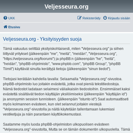
Veljesseura.org
UKK
Rekisteröidy
Kirjaudu sisään
Etusivu
Veljesseura.org - Yksityisyyden suoja
Tämä vakuutus selittää yksityiskohtaisesti, miten "Veljesseura.org" ja siihen
liittyvät yritykset (jälkeenpäin "me", "meitä", "meidän", "Veljesseura.org",
"https://veljesseura.org/foorumi") ja phpBB:n (jälkeenpäin "he", "heitä",
"heidän", "phpBB-ohjelmisto", "www.phpbb.com", "phpBB Group", "phpBB
Tiimit") käyttävät sinulta kerättyjä tietoja (jälkeenpäin "sinun tiedot").
Tietojasi kerätään kahdella tavalla: Selaamalla "Veljesseura.org"-sivustoa.
phpBB-ohjelmisto luo joitakin evästeitä, jotka ovat pieniä tekstitiedostoja.
Nämä tiedostot ladataan selaimesi väliaikaisiin tiedostoihin. Ensimmäiset kaksi
evästettä sisältävät tiedon käyttäjän yksilöimiseksi (jälkeenpäin "käyttäjän id")
ja anonyymin session tunnisteen. (jälkeenpäin "istunto id") Saat automaattiseti
myös kolmannen evästeen, kun olet selannut joitakin viestejä
"Veljesseura.org"-sivustolla ja näitä käytetään tallentamaan lukemiasi
vestiketjuja ja näin parantaen käyttökokemustasi.
Saatamme myös luoda phpBB-ohjelmiston ulkopuolisen evästeen
"Veljesseura.org"-sivustolta, Mutta se on tämän dokumentin ulkopuolella. Tämä