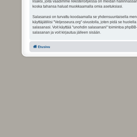
lisäksi, joita vaadimme rekisteröityessä on meidän hallinnassamme
koska tahansa haluat muokkaamalla omia asetuksiasi.
Salasanasi on turvattu koodaamalla se yhdensuuntaisella menete
käyttäjätiliisi "Veljesseura.org"-sivustolla, joten pidä se huol
salasanasi. Voit käyttää "unohdin salasanani" toimintoa phpBB
salasanan ja voit kirjautua jälleen sisään.
Etusivu