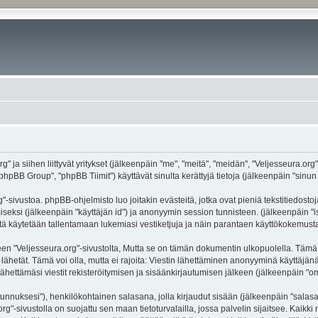
g" ja siihen liittyvät yritykset (jälkeenpäin "me", "meitä", "meidän", "Veljesseura.org
hpBB Group", "phpBB Tiimit") käyttävät sinulta kerättyjä tietoja (jälkeenpäin "sinun t
-sivustoa. phpBB-ohjelmisto luo joitakin evästeitä, jotka ovat pieniä tekstitiedostoj
miseksi (jälkeenpäin "käyttäjän id") ja anonyymin session tunnisteen. (jälkeenpäin 
näitä käytetään tallentamaan lukemiasi vestiketjuja ja näin parantaen käyttökokemusta
eljesseura.org"-sivustolta, Mutta se on tämän dokumentin ulkopuolella. Tämä on ta
lähetät. Tämä voi olla, mutta ei rajoita: Viestin lähettäminen anonyyminä käyttäjänä
ähettämäsi viestit rekisteröitymisen ja sisäänkirjautumisen jälkeen (jälkeenpäin "oma
jätunnuksesi"), henkilökohtainen salasana, jolla kirjaudut sisään (jälkeenpäin "sala
.org"-sivustolla on suojattu sen maan tietoturvalailla, jossa palvelin sijaitsee. Kaik