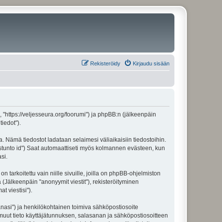
Rekisteröidy
Kirjaudu sisään
", "https://veljesseura.org/foorumi") ja phpBB:n (jälkeenpäin
iedot").
a. Nämä tiedostot ladataan selaimesi väliaikaisiin tiedostoihin.
"istunto id") Saat automaattiseti myös kolmannen evästeen, kun
si.
rkoitettu vain niille sivuille, joilla on phpBB-ohjelmiston
 (Jälkeenpäin "anonyymit viestit"), rekisteröityminen
t viestisi").
sanasi") ja henkilökohtainen toimiva sähköpostiosoite
ki muut tieto käyttäjätunnuksen, salasanan ja sähköpostiosoitteen