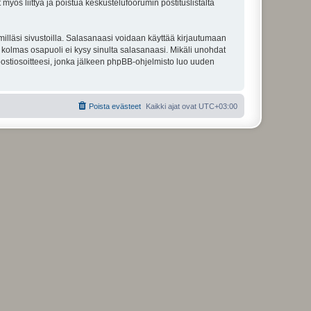
 myös liittyä ja poistua keskustelufoorumin postituslistalta
illäsi sivustoilla. Salasanaasi voidaan käyttää kirjautumaan
u kolmas osapuoli ei kysy sinulta salasanaasi. Mikäli unohdat
ostiosoitteesi, jonka jälkeen phpBB-ohjelmisto luo uuden
Poista evästeet
Kaikki ajat ovat
UTC+03:00