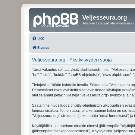
Veljesseura.org
Jehovan todistajat lähitarkastelussa
UKK
Etusivu
Veljesseura.org - Yksityisyyden suoja
Tämä vakuutus selittää yksityiskohtaisesti, miten "Veljesseura.or
"he", "heitä", "heidän", "phpBB-ohjelmisto", "www.phpbb.com", "p
Tietojasi kerätään kahdella tavalla: Selaamalla "Veljesseura.org"
Ensimmäiset kaksi evästettä sisältävät tiedon käyttäjän yksilöi
olet selannut joitakin viestejä "Veljesseura.org"-sivustolla ja 
Saatamme myös luoda phpBB-ohjelmiston ulkopuolisen evästeen "V
luomaa sisältöä. Toinen tapa, jolla keräämme tietoa on se, mitä 
"Veljesseura.org"-sivustolle (jälkeenpäin "omat tunnuksesi") ja l
Käyttäjätiliin tallennetaan ainakin nimesi (jälkeenpäin "käyttä
(jälkeenpäin "sähköpostiosoitteesi"). Käyttäjätilisi "Veljesseura