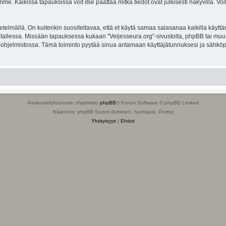
. Kaikissa tapauksissa voit itse päättää mitkä tiedot ovat julkisesti näkyvillä. Voit
lmällä. On kuitenkin suositeltavaa, että et käytä samaa salasanaa kaikilla käyttäm
ella tallessa. Missään tapauksessa kukaan "Veljesseura.org"-sivustolta, phpBB tai mu
-ohjelmistossa. Tämä toiminto pyytää sinua antamaan käyttäjätunnuksesi ja sähköp
Keskustelufoorumin ohjelmisto
phpBB
® Forum Software © phpBB Limited
Käännös: phpBB Suomi (lurttinen, harritapio, Pettis)
Yksityisyys
|
Ehdot