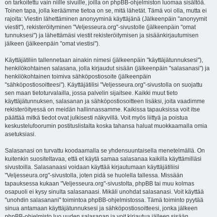
on tarkoitettu vain niille sivuille, joilla on phpBB-ohjelmiston luomaa sisältöä.
Toinen tapa, jolla keräämme tietoa on se, mitä lähetät. Tämä voi olla, mutta ei
rajoita: Viestin lähettäminen anonyyminä käyttäjänä (Jälkeenpäin "anonyymit
viestit"), rekisteröityminen "Veljesseura.org"-sivustolle (jälkeenpäin "omat
tunnuksesi") ja lähettämäsi viestit rekisteröitymisen ja sisäänkirjautumisen
jälkeen (jälkeenpäin "omat viestisi").
Käyttäjätiliin tallennetaan ainakin nimesi (jälkeenpäin "käyttäjätunnuksesi"),
henkilökohtainen salasana, jolla kirjaudut sisään (jälkeenpäin "salasanasi") ja
henkilökohtainen toimiva sähköpostiosoite (jälkeenpäin
"sähköpostiosoitteesi"). Käyttäjätilisi "Veljesseura.org"-sivustolla on suojattu
sen maan tietoturvalailla, jossa palvelin sijaitsee. Kaikki muut tieto
käyttäjätunnuksen, salasanan ja sähköpostiosoitteen lisäksi, joita vaadimme
rekisteröityessä on meidän hallinnassamme. Kaikissa tapauksissa voit itse
päättää mitkä tiedot ovat julkisesti näkyvillä. Voit myös liittyä ja poistua
keskustelufoorumin postituslistalta koska tahansa haluat muokkaamalla omia
asetuksiasi.
Salasanasi on turvattu koodaamalla se yhdensuuntaisella menetelmällä. On
kuitenkin suositeltavaa, että et käytä samaa salasanaa kaikilla käyttämilläsi
sivustoilla. Salasanaasi voidaan käyttää kirjautumaan käyttäjätiliisi
"Veljesseura.org"-sivustolla, joten pidä se huolella tallessa. Missään
tapauksessa kukaan "Veljesseura.org"-sivustolta, phpBB tai muu kolmas
osapuoli ei kysy sinulta salasanaasi. Mikäli unohdat salasanasi. Voit käyttää
"unohdin salasanani" toimintoa phpBB-ohjelmistossa. Tämä toiminto pyytää
sinua antamaan käyttäjätunnuksesi ja sähköpostiosoitteesi, jonka jälkeen
phpBB-ohjelmisto luo uuden salasanan ja voit kirjautua jälleen sisään.