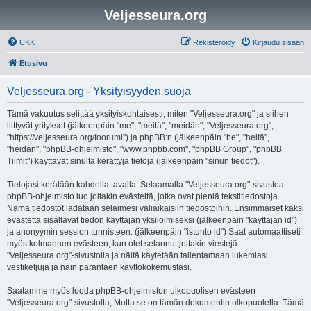
Veljesseura.org
UKK
Rekisteröidy
Kirjaudu sisään
Etusivu
Veljesseura.org - Yksityisyyden suoja
Tämä vakuutus selittää yksityiskohtaisesti, miten "Veljesseura.org" ja siihen
liittyvät yritykset (jälkeenpäin "me", "meitä", "meidän", "Veljesseura.org",
"https://veljesseura.org/foorumi") ja phpBB:n (jälkeenpäin "he", "heitä",
"heidän", "phpBB-ohjelmisto", "www.phpbb.com", "phpBB Group", "phpBB
Tiimit") käyttävät sinulta kerättyjä tietoja (jälkeenpäin "sinun tiedot").
Tietojasi kerätään kahdella tavalla: Selaamalla "Veljesseura.org"-sivustoa.
phpBB-ohjelmisto luo joitakin evästeitä, jotka ovat pieniä tekstitiedostoja.
Nämä tiedostot ladataan selaimesi väliaikaisiin tiedostoihin. Ensimmäiset kaksi
evästettä sisältävät tiedon käyttäjän yksilöimiseksi (jälkeenpäin "käyttäjän id")
ja anonyymin session tunnisteen. (jälkeenpäin "istunto id") Saat automaattiseti
myös kolmannen evästeen, kun olet selannut joitakin viestejä
"Veljesseura.org"-sivustolla ja näitä käytetään tallentamaan lukemiasi
vestiketjuja ja näin parantaen käyttökokemustasi.
Saatamme myös luoda phpBB-ohjelmiston ulkopuolisen evästeen
"Veljesseura.org"-sivustolta, Mutta se on tämän dokumentin ulkopuolella. Tämä