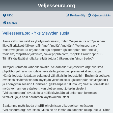
Veljesseura.org
UKK
Rekisteröidy
Kirjaudu sisään
Etusivu
Veljesseura.org - Yksityisyyden suoja
Tämä vakuutus selittää yksityiskohtaisesti, miten "Veljesseura.org" ja siihen
liittyvät yritykset (jälkeenpäin "me", "meitä", "meidän", "Veljesseura.org",
"https://veljesseura.org/foorumi") ja phpBB:n (jälkeenpäin "he", "heitä",
"heidän", "phpBB-ohjelmisto", "www.phpbb.com", "phpBB Group", "phpBB
Tiimit") käyttävät sinulta kerättyjä tietoja (jälkeenpäin "sinun tiedot").
Tietojasi kerätään kahdella tavalla: Selaamalla "Veljesseura.org"-sivustoa.
phpBB-ohjelmisto luo joitakin evästeitä, jotka ovat pieniä tekstitiedostoja.
Nämä tiedostot ladataan selaimesi väliaikaisiin tiedostoihin. Ensimmäiset kaksi
evästettä sisältävät tiedon käyttäjän yksilöimiseksi (jälkeenpäin "käyttäjän id")
ja anonyymin session tunnisteen. (jälkeenpäin "istunto id") Saat automaattiseti
myös kolmannen evästeen, kun olet selannut joitakin viestejä
"Veljesseura.org"-sivustolla ja näitä käytetään tallentamaan lukemiasi
vestiketjuja ja näin parantaen käyttökokemustasi.
Saatamme myös luoda phpBB-ohjelmiston ulkopuolisen evästeen
"Veljesseura.org"-sivustolta, Mutta se on tämän dokumentin ulkopuolella. Tämä