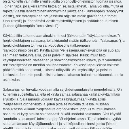
on tarkoitettu vain niille sivuille, joilla on phpBB-ohjelmiston luomaa sisältöä.
Toinen tapa, jolla keräämme tietoa on se, mitä lähetät. Tämä voi olla, mutta ei
rajoita: Viestin lähettäminen anonyyminä käyttäjänä (Jälkeenpäin "anonyymit
viestit"), rekisteröityminen "Veljesseura.org"-sivustolle (jälkeenpäin "omat
tunnuksesi") ja lähettämäsi viestit rekisteröitymisen ja sisäänkirjautumisen
jälkeen (jälkeenpäin "omat viestisi").
Käyttäjätiliin tallennetaan ainakin nimesi (jälkeenpäin "käyttäjätunnuksesi"),
henkilökohtainen salasana, jolla kirjaudut sisään (jälkeenpäin "salasanasi") ja
henkilökohtainen toimiva sähköpostiosoite (jälkeenpäin
"sähköpostiosoitteesi"). Käyttäjätilisi "Veljesseura.org"-sivustolla on suojattu
sen maan tietoturvalailla, jossa palvelin sijaitsee. Kaikki muut tieto
käyttäjätunnuksen, salasanan ja sähköpostiosoitteen lisäksi, joita vaadimme
rekisteröityessä on meidän hallinnassamme. Kaikissa tapauksissa voit itse
päättää mitkä tiedot ovat julkisesti näkyvillä. Voit myös liittyä ja poistua
keskustelufoorumin postituslistalta koska tahansa haluat muokkaamalla omia
asetuksiasi.
Salasanasi on turvattu koodaamalla se yhdensuuntaisella menetelmällä. On
kuitenkin suositeltavaa, että et käytä samaa salasanaa kaikilla käyttämilläsi
sivustoilla. Salasanaasi voidaan käyttää kirjautumaan käyttäjätiliisi
"Veljesseura.org"-sivustolla, joten pidä se huolella tallessa. Missään
tapauksessa kukaan "Veljesseura.org"-sivustolta, phpBB tai muu kolmas
osapuoli ei kysy sinulta salasanaasi. Mikäli unohdat salasanasi. Voit käyttää
"unohdin salasanani" toimintoa phpBB-ohjelmistossa. Tämä toiminto pyytää
sinua antamaan käyttäjätunnuksesi ja sähköpostiosoitteesi, jonka jälkeen
phpBB-ohjelmisto luo uuden salasanan ja voit kirjautua jälleen sisään.