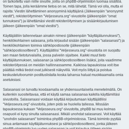
on tarkoitettu vain niille sivuille, joilla on phpBB-ohjelmiston luomaa sisältöä.
Toinen tapa, jolla keräämme tietoa on se, mitä lähetät. Tämä voi olla, mutta ei
rajoita: Viestin lähettäminen anonyyminä käyttäjänä (Jälkeenpäin "anonyymit
viestit"), rekisteröityminen "Veljesseura.org"-sivustolle (jälkeenpäin "omat
tunnuksesi") ja lähettämäsi viestit rekisteröitymisen ja sisäänkirjautumisen
jälkeen (jälkeenpäin "omat viestisi").
Käyttäjätiliin tallennetaan ainakin nimesi (jälkeenpäin "käyttäjätunnuksesi"),
henkilökohtainen salasana, jolla kirjaudut sisään (jälkeenpäin "salasanasi") ja
henkilökohtainen toimiva sähköpostiosoite (jälkeenpäin
"sähköpostiosoitteesi"). Käyttäjätilisi "Veljesseura.org"-sivustolla on suojattu
sen maan tietoturvalailla, jossa palvelin sijaitsee. Kaikki muut tieto
käyttäjätunnuksen, salasanan ja sähköpostiosoitteen lisäksi, joita vaadimme
rekisteröityessä on meidän hallinnassamme. Kaikissa tapauksissa voit itse
päättää mitkä tiedot ovat julkisesti näkyvillä. Voit myös liittyä ja poistua
keskustelufoorumin postituslistalta koska tahansa haluat muokkaamalla omia
asetuksiasi.
Salasanasi on turvattu koodaamalla se yhdensuuntaisella menetelmällä. On
kuitenkin suositeltavaa, että et käytä samaa salasanaa kaikilla käyttämilläsi
sivustoilla. Salasanaasi voidaan käyttää kirjautumaan käyttäjätiliisi
"Veljesseura.org"-sivustolla, joten pidä se huolella tallessa. Missään
tapauksessa kukaan "Veljesseura.org"-sivustolta, phpBB tai muu kolmas
osapuoli ei kysy sinulta salasanaasi. Mikäli unohdat salasanasi. Voit käyttää
"unohdin salasanani" toimintoa phpBB-ohjelmistossa. Tämä toiminto pyytää
sinua antamaan käyttäjätunnuksesi ja sähköpostiosoitteesi, jonka jälkeen
phpBB-ohjelmisto luo uuden salasanan ja voit kirjautua jälleen sisään.