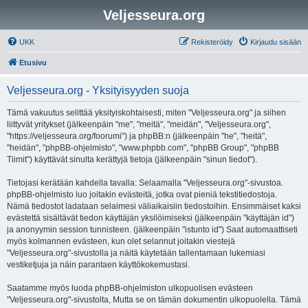
Veljesseura.org
UKK
Rekisteröidy
Kirjaudu sisään
Etusivu
Veljesseura.org - Yksityisyyden suoja
Tämä vakuutus selittää yksityiskohtaisesti, miten "Veljesseura.org" ja siihen
liittyvät yritykset (jälkeenpäin "me", "meitä", "meidän", "Veljesseura.org",
"https://veljesseura.org/foorumi") ja phpBB:n (jälkeenpäin "he", "heitä",
"heidän", "phpBB-ohjelmisto", "www.phpbb.com", "phpBB Group", "phpBB
Tiimit") käyttävät sinulta kerättyjä tietoja (jälkeenpäin "sinun tiedot").
Tietojasi kerätään kahdella tavalla: Selaamalla "Veljesseura.org"-sivustoa.
phpBB-ohjelmisto luo joitakin evästeitä, jotka ovat pieniä tekstitiedostoja.
Nämä tiedostot ladataan selaimesi väliaikaisiin tiedostoihin. Ensimmäiset kaksi
evästettä sisältävät tiedon käyttäjän yksilöimiseksi (jälkeenpäin "käyttäjän id")
ja anonyymin session tunnisteen. (jälkeenpäin "istunto id") Saat automaattiseti
myös kolmannen evästeen, kun olet selannut joitakin viestejä
"Veljesseura.org"-sivustolla ja näitä käytetään tallentamaan lukemiasi
vestiketjuja ja näin parantaen käyttökokemustasi.
Saatamme myös luoda phpBB-ohjelmiston ulkopuolisen evästeen
"Veljesseura.org"-sivustolta, Mutta se on tämän dokumentin ulkopuolella. Tämä