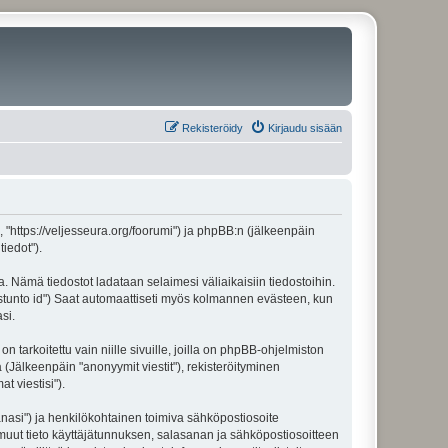
Rekisteröidy
Kirjaudu sisään
", "https://veljesseura.org/foorumi") ja phpBB:n (jälkeenpäin
iedot").
a. Nämä tiedostot ladataan selaimesi väliaikaisiin tiedostoihin.
"istunto id") Saat automaattiseti myös kolmannen evästeen, kun
si.
rkoitettu vain niille sivuille, joilla on phpBB-ohjelmiston
 (Jälkeenpäin "anonyymit viestit"), rekisteröityminen
t viestisi").
sanasi") ja henkilökohtainen toimiva sähköpostiosoite
ki muut tieto käyttäjätunnuksen, salasanan ja sähköpostiosoitteen