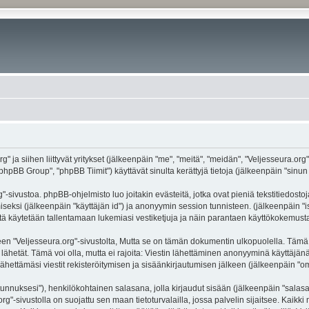
g" ja siihen liittyvät yritykset (jälkeenpäin "me", "meitä", "meidän", "Veljesseura.org
hpBB Group", "phpBB Tiimit") käyttävät sinulta kerättyjä tietoja (jälkeenpäin "sinun t
-sivustoa. phpBB-ohjelmisto luo joitakin evästeitä, jotka ovat pieniä tekstitiedostoj
miseksi (jälkeenpäin "käyttäjän id") ja anonyymin session tunnisteen. (jälkeenpäin 
näitä käytetään tallentamaan lukemiasi vestiketjuja ja näin parantaen käyttökokemusta
eljesseura.org"-sivustolta, Mutta se on tämän dokumentin ulkopuolella. Tämä on ta
lähetät. Tämä voi olla, mutta ei rajoita: Viestin lähettäminen anonyyminä käyttäjänä
ähettämäsi viestit rekisteröitymisen ja sisäänkirjautumisen jälkeen (jälkeenpäin "oma
jätunnuksesi"), henkilökohtainen salasana, jolla kirjaudut sisään (jälkeenpäin "sala
.org"-sivustolla on suojattu sen maan tietoturvalailla, jossa palvelin sijaitsee. Kaik