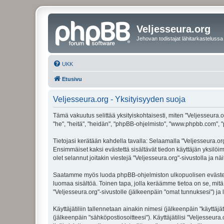
Veljesseura.org
Jehovan todistajat lähitarkastelussa
UKK
Etusivu
Veljesseura.org - Yksityisyyden suoja
Tämä vakuutus selittää yksityiskohtaisesti, miten "Veljesseura.or
"he", "heitä", "heidän", "phpBB-ohjelmisto", "www.phpbb.com", "p
Tietojasi kerätään kahdella tavalla: Selaamalla "Veljesseura.org"
Ensimmäiset kaksi evästettä sisältävät tiedon käyttäjän yksilöi
olet selannut joitakin viestejä "Veljesseura.org"-sivustolla ja 
Saatamme myös luoda phpBB-ohjelmiston ulkopuolisen evästeen "V
luomaa sisältöä. Toinen tapa, jolla keräämme tietoa on se, mitä 
"Veljesseura.org"-sivustolle (jälkeenpäin "omat tunnuksesi") ja l
Käyttäjätiliin tallennetaan ainakin nimesi (jälkeenpäin "käyttä
(jälkeenpäin "sähköpostiosoitteesi"). Käyttäjätilisi "Veljesseura