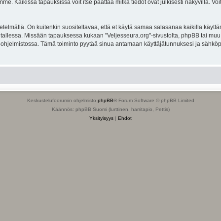
. Kaikissa tapauksissa voit itse päättää mitkä tiedot ovat julkisesti näkyvillä. Voit
lmällä. On kuitenkin suositeltavaa, että et käytä samaa salasanaa kaikilla käyttäm
ella tallessa. Missään tapauksessa kukaan "Veljesseura.org"-sivustolta, phpBB tai mu
-ohjelmistossa. Tämä toiminto pyytää sinua antamaan käyttäjätunnuksesi ja sähköp
Keskustelufoorumin ohjelmisto
phpBB
® Forum Software © phpBB Limited
Käännös: phpBB Suomi (lurttinen, harritapio, Pettis)
Yksityisyys
|
Ehdot