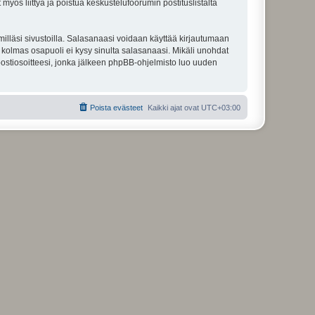
 myös liittyä ja poistua keskustelufoorumin postituslistalta
illäsi sivustoilla. Salasanaasi voidaan käyttää kirjautumaan
u kolmas osapuoli ei kysy sinulta salasanaasi. Mikäli unohdat
ostiosoitteesi, jonka jälkeen phpBB-ohjelmisto luo uuden
Poista evästeet
Kaikki ajat ovat
UTC+03:00