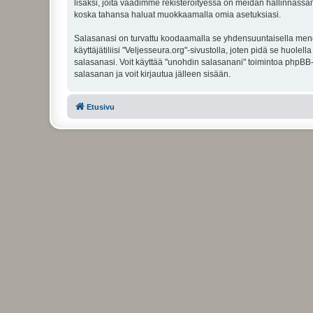
lisäksi, joita vaadimme rekisteröityessä on meidän hallinnassamme
koska tahansa haluat muokkaamalla omia asetuksiasi.
Salasanasi on turvattu koodaamalla se yhdensuuntaisella menete
käyttäjätiliisi "Veljesseura.org"-sivustolla, joten pidä se huol
salasanasi. Voit käyttää "unohdin salasanani" toimintoa phpBB
salasanan ja voit kirjautua jälleen sisään.
Etusivu