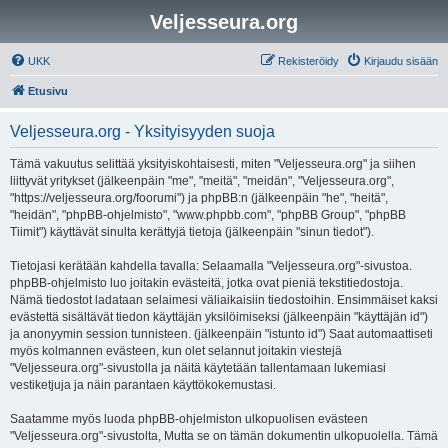
Veljesseura.org
UKK
Rekisteröidy
Kirjaudu sisään
Etusivu
Veljesseura.org - Yksityisyyden suoja
Tämä vakuutus selittää yksityiskohtaisesti, miten "Veljesseura.org" ja siihen
liittyvät yritykset (jälkeenpäin "me", "meitä", "meidän", "Veljesseura.org",
"https://veljesseura.org/foorumi") ja phpBB:n (jälkeenpäin "he", "heitä",
"heidän", "phpBB-ohjelmisto", "www.phpbb.com", "phpBB Group", "phpBB
Tiimit") käyttävät sinulta kerättyjä tietoja (jälkeenpäin "sinun tiedot").
Tietojasi kerätään kahdella tavalla: Selaamalla "Veljesseura.org"-sivustoa.
phpBB-ohjelmisto luo joitakin evästeitä, jotka ovat pieniä tekstitiedostoja.
Nämä tiedostot ladataan selaimesi väliaikaisiin tiedostoihin. Ensimmäiset kaksi
evästettä sisältävät tiedon käyttäjän yksilöimiseksi (jälkeenpäin "käyttäjän id")
ja anonyymin session tunnisteen. (jälkeenpäin "istunto id") Saat automaattiseti
myös kolmannen evästeen, kun olet selannut joitakin viestejä
"Veljesseura.org"-sivustolla ja näitä käytetään tallentamaan lukemiasi
vestiketjuja ja näin parantaen käyttökokemustasi.
Saatamme myös luoda phpBB-ohjelmiston ulkopuolisen evästeen
"Veljesseura.org"-sivustolta, Mutta se on tämän dokumentin ulkopuolella. Tämä