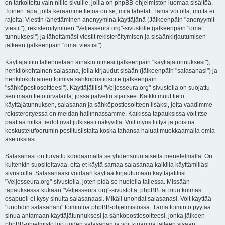
on tarkoitettu vain niille sivuille, joilla on phpBB-ohjelmiston luomaa sisältöä.
Toinen tapa, jolla keräämme tietoa on se, mitä lähetät. Tämä voi olla, mutta ei
rajoita: Viestin lähettäminen anonyyminä käyttäjänä (Jälkeenpäin "anonyymit
viestit"), rekisteröityminen "Veljesseura.org"-sivustolle (jälkeenpäin "omat
tunnuksesi") ja lähettämäsi viestit rekisteröitymisen ja sisäänkirjautumisen
jälkeen (jälkeenpäin "omat viestisi").
Käyttäjätiliin tallennetaan ainakin nimesi (jälkeenpäin "käyttäjätunnuksesi"),
henkilökohtainen salasana, jolla kirjaudut sisään (jälkeenpäin "salasanasi") ja
henkilökohtainen toimiva sähköpostiosoite (jälkeenpäin
"sähköpostiosoitteesi"). Käyttäjätilisi "Veljesseura.org"-sivustolla on suojattu
sen maan tietoturvalailla, jossa palvelin sijaitsee. Kaikki muut tieto
käyttäjätunnuksen, salasanan ja sähköpostiosoitteen lisäksi, joita vaadimme
rekisteröityessä on meidän hallinnassamme. Kaikissa tapauksissa voit itse
päättää mitkä tiedot ovat julkisesti näkyvillä. Voit myös liittyä ja poistua
keskustelufoorumin postituslistalta koska tahansa haluat muokkaamalla omia
asetuksiasi.
Salasanasi on turvattu koodaamalla se yhdensuuntaisella menetelmällä. On
kuitenkin suositeltavaa, että et käytä samaa salasanaa kaikilla käyttämilläsi
sivustoilla. Salasanaasi voidaan käyttää kirjautumaan käyttäjätiliisi
"Veljesseura.org"-sivustolla, joten pidä se huolella tallessa. Missään
tapauksessa kukaan "Veljesseura.org"-sivustolta, phpBB tai muu kolmas
osapuoli ei kysy sinulta salasanaasi. Mikäli unohdat salasanasi. Voit käyttää
"unohdin salasanani" toimintoa phpBB-ohjelmistossa. Tämä toiminto pyytää
sinua antamaan käyttäjätunnuksesi ja sähköpostiosoitteesi, jonka jälkeen
phpBB-ohjelmisto luo uuden salasanan ja voit kirjautua jälleen sisään.