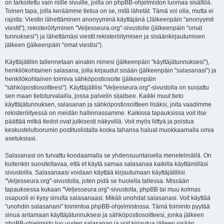
on tarkoitettu vain niille sivuille, joilla on phpBB-ohjelmiston luomaa sisältöä.
Toinen tapa, jolla keräämme tietoa on se, mitä lähetät. Tämä voi olla, mutta ei
rajoita: Viestin lähettäminen anonyyminä käyttäjänä (Jälkeenpäin "anonyymit
viestit"), rekisteröityminen "Veljesseura.org"-sivustolle (jälkeenpäin "omat
tunnuksesi") ja lähettämäsi viestit rekisteröitymisen ja sisäänkirjautumisen
jälkeen (jälkeenpäin "omat viestisi").
Käyttäjätiliin tallennetaan ainakin nimesi (jälkeenpäin "käyttäjätunnuksesi"),
henkilökohtainen salasana, jolla kirjaudut sisään (jälkeenpäin "salasanasi") ja
henkilökohtainen toimiva sähköpostiosoite (jälkeenpäin
"sähköpostiosoitteesi"). Käyttäjätilisi "Veljesseura.org"-sivustolla on suojattu
sen maan tietoturvalailla, jossa palvelin sijaitsee. Kaikki muut tieto
käyttäjätunnuksen, salasanan ja sähköpostiosoitteen lisäksi, joita vaadimme
rekisteröityessä on meidän hallinnassamme. Kaikissa tapauksissa voit itse
päättää mitkä tiedot ovat julkisesti näkyvillä. Voit myös liittyä ja poistua
keskustelufoorumin postituslistalta koska tahansa haluat muokkaamalla omia
asetuksiasi.
Salasanasi on turvattu koodaamalla se yhdensuuntaisella menetelmällä. On
kuitenkin suositeltavaa, että et käytä samaa salasanaa kaikilla käyttämilläsi
sivustoilla. Salasanaasi voidaan käyttää kirjautumaan käyttäjätiliisi
"Veljesseura.org"-sivustolla, joten pidä se huolella tallessa. Missään
tapauksessa kukaan "Veljesseura.org"-sivustolta, phpBB tai muu kolmas
osapuoli ei kysy sinulta salasanaasi. Mikäli unohdat salasanasi. Voit käyttää
"unohdin salasanani" toimintoa phpBB-ohjelmistossa. Tämä toiminto pyytää
sinua antamaan käyttäjätunnuksesi ja sähköpostiosoitteesi, jonka jälkeen
phpBB-ohjelmisto luo uuden salasanan ja voit kirjautua jälleen sisään.