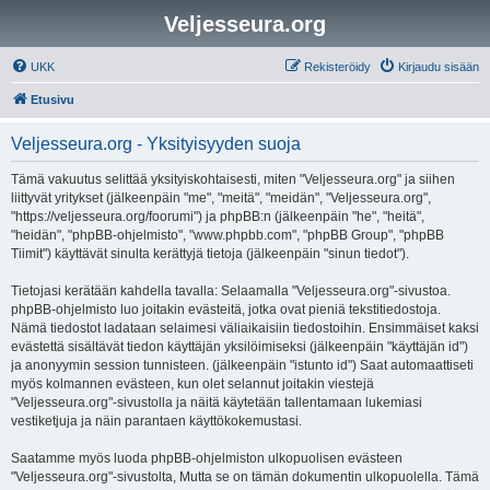
Veljesseura.org
UKK
Rekisteröidy
Kirjaudu sisään
Etusivu
Veljesseura.org - Yksityisyyden suoja
Tämä vakuutus selittää yksityiskohtaisesti, miten "Veljesseura.org" ja siihen
liittyvät yritykset (jälkeenpäin "me", "meitä", "meidän", "Veljesseura.org",
"https://veljesseura.org/foorumi") ja phpBB:n (jälkeenpäin "he", "heitä",
"heidän", "phpBB-ohjelmisto", "www.phpbb.com", "phpBB Group", "phpBB
Tiimit") käyttävät sinulta kerättyjä tietoja (jälkeenpäin "sinun tiedot").
Tietojasi kerätään kahdella tavalla: Selaamalla "Veljesseura.org"-sivustoa.
phpBB-ohjelmisto luo joitakin evästeitä, jotka ovat pieniä tekstitiedostoja.
Nämä tiedostot ladataan selaimesi väliaikaisiin tiedostoihin. Ensimmäiset kaksi
evästettä sisältävät tiedon käyttäjän yksilöimiseksi (jälkeenpäin "käyttäjän id")
ja anonyymin session tunnisteen. (jälkeenpäin "istunto id") Saat automaattiseti
myös kolmannen evästeen, kun olet selannut joitakin viestejä
"Veljesseura.org"-sivustolla ja näitä käytetään tallentamaan lukemiasi
vestiketjuja ja näin parantaen käyttökokemustasi.
Saatamme myös luoda phpBB-ohjelmiston ulkopuolisen evästeen
"Veljesseura.org"-sivustolta, Mutta se on tämän dokumentin ulkopuolella. Tämä