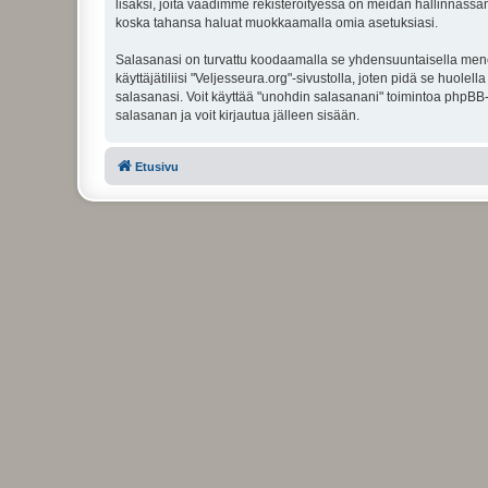
lisäksi, joita vaadimme rekisteröityessä on meidän hallinnassamme
koska tahansa haluat muokkaamalla omia asetuksiasi.
Salasanasi on turvattu koodaamalla se yhdensuuntaisella menete
käyttäjätiliisi "Veljesseura.org"-sivustolla, joten pidä se huol
salasanasi. Voit käyttää "unohdin salasanani" toimintoa phpBB
salasanan ja voit kirjautua jälleen sisään.
Etusivu