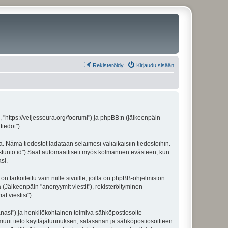
Rekisteröidy
Kirjaudu sisään
", "https://veljesseura.org/foorumi") ja phpBB:n (jälkeenpäin
iedot").
a. Nämä tiedostot ladataan selaimesi väliaikaisiin tiedostoihin.
"istunto id") Saat automaattiseti myös kolmannen evästeen, kun
si.
rkoitettu vain niille sivuille, joilla on phpBB-ohjelmiston
 (Jälkeenpäin "anonyymit viestit"), rekisteröityminen
t viestisi").
sanasi") ja henkilökohtainen toimiva sähköpostiosoite
ki muut tieto käyttäjätunnuksen, salasanan ja sähköpostiosoitteen