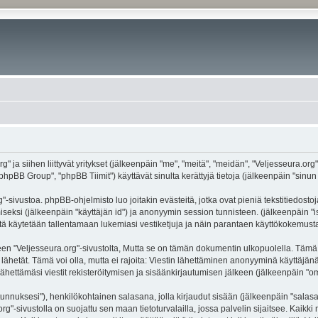
g" ja siihen liittyvät yritykset (jälkeenpäin "me", "meitä", "meidän", "Veljesseura.org
hpBB Group", "phpBB Tiimit") käyttävät sinulta kerättyjä tietoja (jälkeenpäin "sinun t
-sivustoa. phpBB-ohjelmisto luo joitakin evästeitä, jotka ovat pieniä tekstitiedostoj
miseksi (jälkeenpäin "käyttäjän id") ja anonyymin session tunnisteen. (jälkeenpäin 
näitä käytetään tallentamaan lukemiasi vestiketjuja ja näin parantaen käyttökokemusta
eljesseura.org"-sivustolta, Mutta se on tämän dokumentin ulkopuolella. Tämä on ta
lähetät. Tämä voi olla, mutta ei rajoita: Viestin lähettäminen anonyyminä käyttäjänä
ähettämäsi viestit rekisteröitymisen ja sisäänkirjautumisen jälkeen (jälkeenpäin "oma
jätunnuksesi"), henkilökohtainen salasana, jolla kirjaudut sisään (jälkeenpäin "sala
.org"-sivustolla on suojattu sen maan tietoturvalailla, jossa palvelin sijaitsee. Kaik