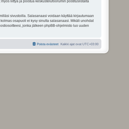
 myös liittyä ja poistua keskustelufoorumin postituslistalta
illäsi sivustoilla. Salasanaasi voidaan käyttää kirjautumaan
u kolmas osapuoli ei kysy sinulta salasanaasi. Mikäli unohdat
ostiosoitteesi, jonka jälkeen phpBB-ohjelmisto luo uuden
Poista evästeet
Kaikki ajat ovat
UTC+03:00