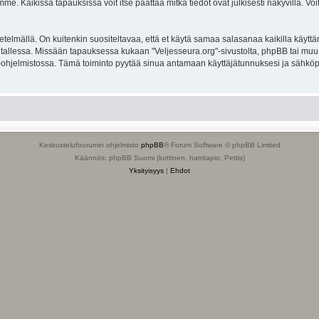
. Kaikissa tapauksissa voit itse päättää mitkä tiedot ovat julkisesti näkyvillä. Voit
lmällä. On kuitenkin suositeltavaa, että et käytä samaa salasanaa kaikilla käyttäm
ella tallessa. Missään tapauksessa kukaan "Veljesseura.org"-sivustolta, phpBB tai mu
-ohjelmistossa. Tämä toiminto pyytää sinua antamaan käyttäjätunnuksesi ja sähköp
Keskustelufoorumin ohjelmisto
phpBB
® Forum Software © phpBB Limited
Käännös: phpBB Suomi (lurttinen, harritapio, Pettis)
Yksityisyys
|
Ehdot