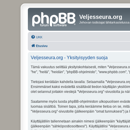
Veljesseura.org
Jehovan todistajat lähitarkastelussa
UKK
Etusivu
Veljesseura.org - Yksityisyyden suoja
Tämä vakuutus selittää yksityiskohtaisesti, miten "Veljesseura.or
"he", "heitä", "heidän", "phpBB-ohjelmisto", "www.phpbb.com", "p
Tietojasi kerätään kahdella tavalla: Selaamalla "Veljesseura.org"
Ensimmäiset kaksi evästettä sisältävät tiedon käyttäjän yksilöi
olet selannut joitakin viestejä "Veljesseura.org"-sivustolla ja 
Saatamme myös luoda phpBB-ohjelmiston ulkopuolisen evästeen "V
luomaa sisältöä. Toinen tapa, jolla keräämme tietoa on se, mitä 
"Veljesseura.org"-sivustolle (jälkeenpäin "omat tunnuksesi") ja l
Käyttäjätiliin tallennetaan ainakin nimesi (jälkeenpäin "käyttä
(jälkeenpäin "sähköpostiosoitteesi"). Käyttäjätilisi "Veljesseura