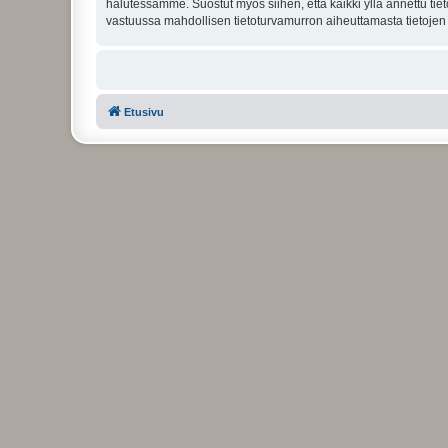
halutessamme. Suostut myös siihen, että kaikki yllä annettu tie
vastuussa mahdollisen tietoturvamurron aiheuttamasta tietojen v
Etusivu