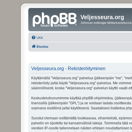
Veljesseura.org
Jehovan todistajat lähitarkastelussa
UKK
Etusivu
Veljesseura.org - Rekisteröityminen
Käyttämällä "Veljesseura.org" palvelua (jälkeenpäin "me", "meitä
rekisteröidy ja/tai käytä "Veljesseura.org"-palvelua. Me voi
säännöllisesti, koska "Veljesseura.org"-palvelun käyttö vaatii e
Keskustelufoorumimme käyttää phpBB-ohjelmistoa, (jälkeenpäin 
lisenssillä (jälkeenpäin "GPL") ja se voidaan ladata osoitteesta
sopivana sisältönä ja/tai käytöksenä. Saadaksesi lisätietoa php
Suostut olemaan esittämättä loukkaavaa, vihamielistä, epämoraa
palvelin on sijoitettu tai kansainvälisiä lakeja. Toimimalla tätä 
viestien IP-osoite tallennetaan näiden ehtojen noudattamisen tar