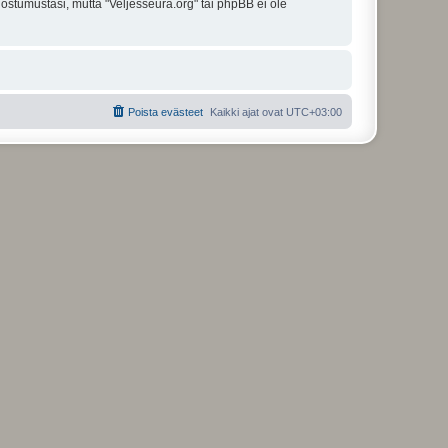
uostumustasi, mutta "Veljesseura.org" tai phpBB ei ole
Poista evästeet
Kaikki ajat ovat
UTC+03:00