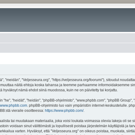
", "meidän", "Veljesseura.org", "https://veljesseura.org/foorumi"), sitoudut noudatt
mme muuttaa näitä ehtoja koska tahansa ja teemme parhaamme informoidaksemme sin
ttä hyväksyt nämä ehdot siinä muodossa, kuin ne on päivitetty tai korjattu.
"he", "heidät", "heidän", "phpBB-ohjelmisto", "www.phpbb.com", "phpBB Group", "ph
www.phpbb.com
. phpBB-ohjelmisto luo vain ympäristön internet-keskustelulle. php
BB:stä vieraile osoitteessa:
https://www.phpbb.com/
.
lista tai muutakaan materiaalia, joka voisi loukata voimassa olevia lakeja oli se 
vastoin voidaan sinut välittömästi ja lopullisesti poistaa järjestelmän käyttäjistä ja t
kkailua varten. Hyväksyt, että "Veljesseura.org" on oikeus poistaa, muokata, siirtää