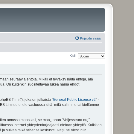
Kirjaudu sisään
Kieli:
amaan seuraavia ehtoja. Mikäli et hyväksy näitä ehtoja, älä
ua. On kuitenkin suositeltavaa lukea nämä ehdot
pBB Tiimit"), joka on julkaistu "
General Public License v2
" -
BB Limited ei ole vastuussa siitä, mitä sallimme tai kiellämme
sitten omassa maassasi, se maa, johon "Veljesseura.org"-
arvittaessa internet-yhteydentarjoajaasi otetaan yhteyttä. Kaikkien
 ja sulkea mikä tahansa keskusteluketju tai viesti niin