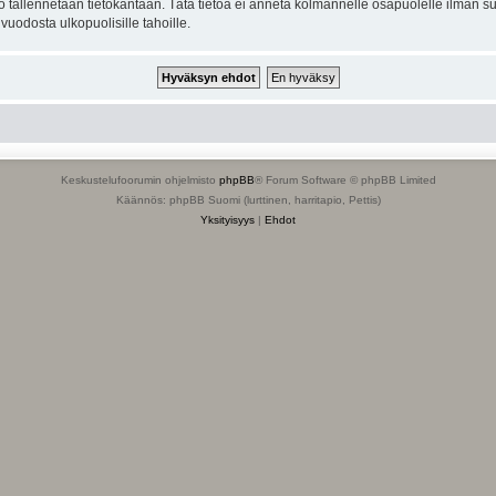
to tallennetaan tietokantaan. Tätä tietoa ei anneta kolmannelle osapuolelle ilman s
uodosta ulkopuolisille tahoille.
Keskustelufoorumin ohjelmisto
phpBB
® Forum Software © phpBB Limited
Käännös: phpBB Suomi (lurttinen, harritapio, Pettis)
Yksityisyys
|
Ehdot