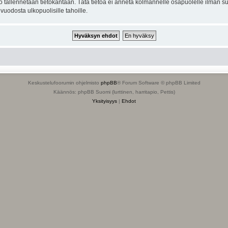
to tallennetaan tietokantaan. Tätä tietoa ei anneta kolmannelle osapuolelle ilman s
uodosta ulkopuolisille tahoille.
Keskustelufoorumin ohjelmisto
phpBB
® Forum Software © phpBB Limited
Käännös: phpBB Suomi (lurttinen, harritapio, Pettis)
Yksityisyys
|
Ehdot