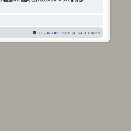
uostumustasi, mutta "Veljesseura.org" tai phpBB ei ole
Poista evästeet
Kaikki ajat ovat
UTC+03:00