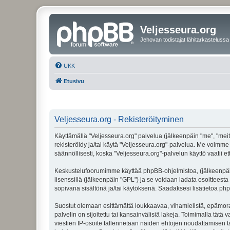
Veljesseura.org
Jehovan todistajat lähitarkastelussa
UKK
Etusivu
Veljesseura.org - Rekisteröityminen
Käyttämällä "Veljesseura.org" palvelua (jälkeenpäin "me", "meitä
rekisteröidy ja/tai käytä "Veljesseura.org"-palvelua. Me voi
säännöllisesti, koska "Veljesseura.org"-palvelun käyttö vaatii e
Keskustelufoorumimme käyttää phpBB-ohjelmistoa, (jälkeenpäin 
lisenssillä (jälkeenpäin "GPL") ja se voidaan ladata osoitteesta
sopivana sisältönä ja/tai käytöksenä. Saadaksesi lisätietoa php
Suostut olemaan esittämättä loukkaavaa, vihamielistä, epämoraa
palvelin on sijoitettu tai kansainvälisiä lakeja. Toimimalla tätä 
viestien IP-osoite tallennetaan näiden ehtojen noudattamisen tar