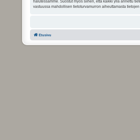
halutessamme. Suostut myös siihen, että kaikki yllä annettu tie
vastuussa mahdollisen tietoturvamurron aiheuttamasta tietojen v
Etusivu