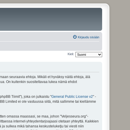
Kirjaudu sisään
Kieli:
amaan seuraavia ehtoja. Mikäli et hyväksy näitä ehtoja, älä
ua. On kuitenkin suositeltavaa lukea nämä ehdot
pBB Tiimit"), joka on julkaistu "
General Public License v2
" -
BB Limited ei ole vastuussa siitä, mitä sallimme tai kiellämme
sitten omassa maassasi, se maa, johon "Veljesseura.org"-
arvittaessa internet-yhteydentarjoajaasi otetaan yhteyttä. Kaikkien
 ja sulkea mikä tahansa keskusteluketju tai viesti niin