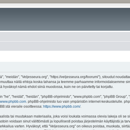
", "meidän", "Veljesseura.org", "https://veljesseura.org/foorumi"), sitoudut noudatt
mme muuttaa näitä ehtoja koska tahansa ja teemme parhaamme informoidaksemme sin
ttä hyväksyt nämä ehdot siinä muodossa, kuin ne on päivitetty tai korjattu.
"he", "heidät", "heidän", "phpBB-ohjelmisto", "www.phpbb.com", "phpBB Group", "ph
www.phpbb.com
. phpBB-ohjelmisto luo vain ympäristön internet-keskustelulle. php
BB:stä vieraile osoitteessa:
https://www.phpbb.com/
.
lista tai muutakaan materiaalia, joka voisi loukata voimassa olevia lakeja oli se 
vastoin voidaan sinut välittömästi ja lopullisesti poistaa järjestelmän käyttäjistä ja t
kkailua varten. Hyväksyt, että "Veljesseura.org" on oikeus poistaa, muokata, siirtää