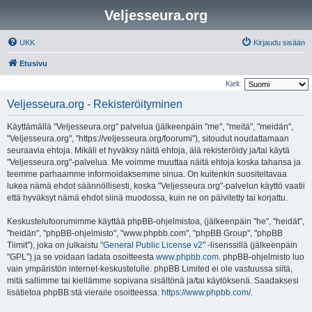
Veljesseura.org
UKK
Kirjaudu sisään
Etusivu
Kieli:
Veljesseura.org - Rekisteröityminen
Käyttämällä "Veljesseura.org" palvelua (jälkeenpäin "me", "meitä", "meidän",
"Veljesseura.org", "https://veljesseura.org/foorumi"), sitoudut noudattamaan
seuraavia ehtoja. Mikäli et hyväksy näitä ehtoja, älä rekisteröidy ja/tai käytä
"Veljesseura.org"-palvelua. Me voimme muuttaa näitä ehtoja koska tahansa ja
teemme parhaamme informoidaksemme sinua. On kuitenkin suositeltavaa
lukea nämä ehdot säännöllisesti, koska "Veljesseura.org"-palvelun käyttö vaatii
että hyväksyt nämä ehdot siinä muodossa, kuin ne on päivitetty tai korjattu.
Keskustelufoorumimme käyttää phpBB-ohjelmistoa, (jälkeenpäin "he", "heidät",
"heidän", "phpBB-ohjelmisto", "www.phpbb.com", "phpBB Group", "phpBB
Tiimit"), joka on julkaistu "
General Public License v2
" -lisenssillä (jälkeenpäin
"GPL") ja se voidaan ladata osoitteesta
www.phpbb.com
. phpBB-ohjelmisto luo
vain ympäristön internet-keskustelulle. phpBB Limited ei ole vastuussa siitä,
mitä sallimme tai kiellämme sopivana sisältönä ja/tai käytöksenä. Saadaksesi
lisätietoa phpBB:stä vieraile osoitteessa:
https://www.phpbb.com/
.