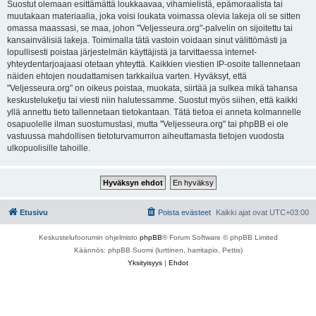
Suostut olemaan esittämättä loukkaavaa, vihamielistä, epämoraalista tai
muutakaan materiaalia, joka voisi loukata voimassa olevia lakeja oli se sitten
omassa maassasi, se maa, johon "Veljesseura.org"-palvelin on sijoitettu tai
kansainvälisiä lakeja. Toimimalla tätä vastoin voidaan sinut välittömästi ja
lopullisesti poistaa järjestelmän käyttäjistä ja tarvittaessa internet-
yhteydentarjoajaasi otetaan yhteyttä. Kaikkien viestien IP-osoite tallennetaan
näiden ehtojen noudattamisen tarkkailua varten. Hyväksyt, että
"Veljesseura.org" on oikeus poistaa, muokata, siirtää ja sulkea mikä tahansa
keskusteluketju tai viesti niin halutessamme. Suostut myös siihen, että kaikki
yllä annettu tieto tallennetaan tietokantaan. Tätä tietoa ei anneta kolmannelle
osapuolelle ilman suostumustasi, mutta "Veljesseura.org" tai phpBB ei ole
vastuussa mahdollisen tietoturvamurron aiheuttamasta tietojen vuodosta
ulkopuolisille tahoille.
Etusivu
Poista evästeet
Kaikki ajat ovat
UTC+03:00
Keskustelufoorumin ohjelmisto
phpBB
® Forum Software © phpBB Limited
Käännös: phpBB Suomi (lurttinen, harritapio, Pettis)
Yksityisyys
|
Ehdot