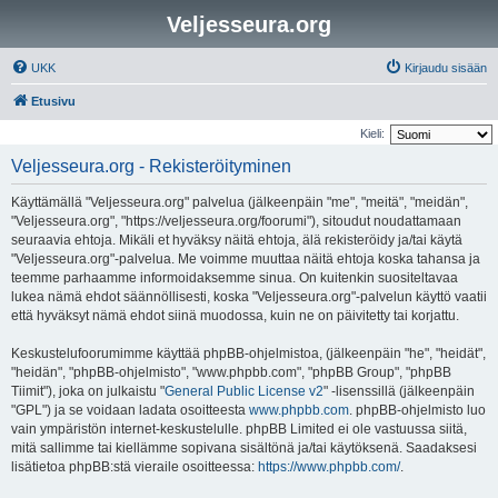
Veljesseura.org
UKK
Kirjaudu sisään
Etusivu
Kieli:
Veljesseura.org - Rekisteröityminen
Käyttämällä "Veljesseura.org" palvelua (jälkeenpäin "me", "meitä", "meidän",
"Veljesseura.org", "https://veljesseura.org/foorumi"), sitoudut noudattamaan
seuraavia ehtoja. Mikäli et hyväksy näitä ehtoja, älä rekisteröidy ja/tai käytä
"Veljesseura.org"-palvelua. Me voimme muuttaa näitä ehtoja koska tahansa ja
teemme parhaamme informoidaksemme sinua. On kuitenkin suositeltavaa
lukea nämä ehdot säännöllisesti, koska "Veljesseura.org"-palvelun käyttö vaatii
että hyväksyt nämä ehdot siinä muodossa, kuin ne on päivitetty tai korjattu.
Keskustelufoorumimme käyttää phpBB-ohjelmistoa, (jälkeenpäin "he", "heidät",
"heidän", "phpBB-ohjelmisto", "www.phpbb.com", "phpBB Group", "phpBB
Tiimit"), joka on julkaistu "
General Public License v2
" -lisenssillä (jälkeenpäin
"GPL") ja se voidaan ladata osoitteesta
www.phpbb.com
. phpBB-ohjelmisto luo
vain ympäristön internet-keskustelulle. phpBB Limited ei ole vastuussa siitä,
mitä sallimme tai kiellämme sopivana sisältönä ja/tai käytöksenä. Saadaksesi
lisätietoa phpBB:stä vieraile osoitteessa:
https://www.phpbb.com/
.