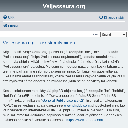
Veljesseura.org
UKK
Kirjaudu sisään
Etusivu
Kieli:
Veljesseura.org - Rekisteröityminen
Käyttämällä "Veljesseura.org" palvelua (jälkeenpäin "me", "meitä", "meidän",
"Veljesseura.org", "https://veljesseura.org/foorumi"), sitoudut noudattamaan
seuraavia ehtoja. Mikäli et hyväksy näitä ehtoja, älä rekisteröidy ja/tai käytä
"Veljesseura.org"-palvelua. Me voimme muuttaa näitä ehtoja koska tahansa ja
teemme parhaamme informoidaksemme sinua. On kuitenkin suositeltavaa
lukea nämä ehdot säännöllisesti, koska "Veljesseura.org"-palvelun käyttö vaatii
että hyväksyt nämä ehdot siinä muodossa, kuin ne on päivitetty tai korjattu.
Keskustelufoorumimme käyttää phpBB-ohjelmistoa, (jälkeenpäin "he", "heidät",
"heidän", "phpBB-ohjelmisto", "www.phpbb.com", "phpBB Group", "phpBB
Tiimit"), joka on julkaistu "
General Public License v2
" -lisenssillä (jälkeenpäin
"GPL") ja se voidaan ladata osoitteesta
www.phpbb.com
. phpBB-ohjelmisto luo
vain ympäristön internet-keskustelulle. phpBB Limited ei ole vastuussa siitä,
mitä sallimme tai kiellämme sopivana sisältönä ja/tai käytöksenä. Saadaksesi
lisätietoa phpBB:stä vieraile osoitteessa:
https://www.phpbb.com/
.