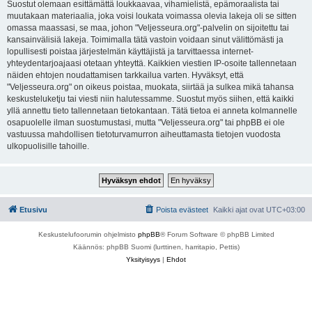
Suostut olemaan esittämättä loukkaavaa, vihamielistä, epämoraalista tai
muutakaan materiaalia, joka voisi loukata voimassa olevia lakeja oli se sitten
omassa maassasi, se maa, johon "Veljesseura.org"-palvelin on sijoitettu tai
kansainvälisiä lakeja. Toimimalla tätä vastoin voidaan sinut välittömästi ja
lopullisesti poistaa järjestelmän käyttäjistä ja tarvittaessa internet-
yhteydentarjoajaasi otetaan yhteyttä. Kaikkien viestien IP-osoite tallennetaan
näiden ehtojen noudattamisen tarkkailua varten. Hyväksyt, että
"Veljesseura.org" on oikeus poistaa, muokata, siirtää ja sulkea mikä tahansa
keskusteluketju tai viesti niin halutessamme. Suostut myös siihen, että kaikki
yllä annettu tieto tallennetaan tietokantaan. Tätä tietoa ei anneta kolmannelle
osapuolelle ilman suostumustasi, mutta "Veljesseura.org" tai phpBB ei ole
vastuussa mahdollisen tietoturvamurron aiheuttamasta tietojen vuodosta
ulkopuolisille tahoille.
Etusivu
Poista evästeet
Kaikki ajat ovat
UTC+03:00
Keskustelufoorumin ohjelmisto
phpBB
® Forum Software © phpBB Limited
Käännös: phpBB Suomi (lurttinen, harritapio, Pettis)
Yksityisyys
|
Ehdot