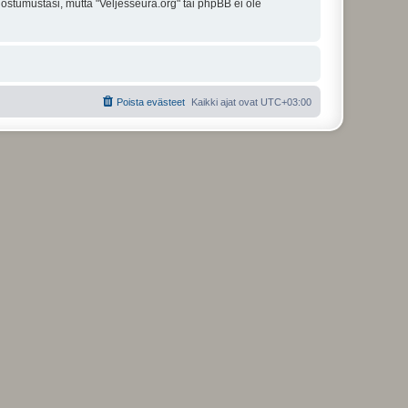
uostumustasi, mutta "Veljesseura.org" tai phpBB ei ole
Poista evästeet
Kaikki ajat ovat
UTC+03:00