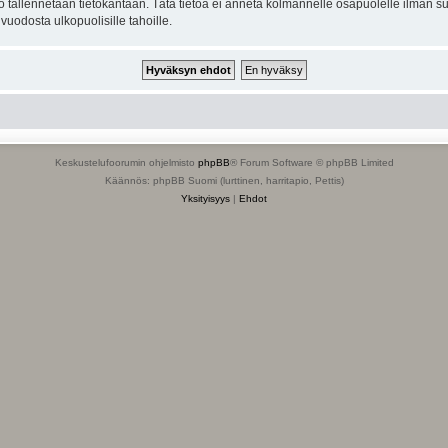
to tallennetaan tietokantaan. Tätä tietoa ei anneta kolmannelle osapuolelle ilman s
uodosta ulkopuolisille tahoille.
Keskustelufoorumin ohjelmisto
phpBB
® Forum Software © phpBB Limited
Käännös: phpBB Suomi (lurttinen, harritapio, Pettis)
Yksityisyys
|
Ehdot