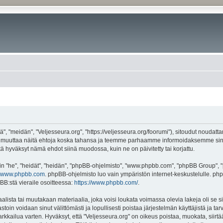
", "meidän", "Veljesseura.org", "https://veljesseura.org/foorumi"), sitoudut noudatt
mme muuttaa näitä ehtoja koska tahansa ja teemme parhaamme informoidaksemme sin
ttä hyväksyt nämä ehdot siinä muodossa, kuin ne on päivitetty tai korjattu.
"he", "heidät", "heidän", "phpBB-ohjelmisto", "www.phpbb.com", "phpBB Group", "ph
www.phpbb.com
. phpBB-ohjelmisto luo vain ympäristön internet-keskustelulle. php
BB:stä vieraile osoitteessa:
https://www.phpbb.com/
.
lista tai muutakaan materiaalia, joka voisi loukata voimassa olevia lakeja oli se 
vastoin voidaan sinut välittömästi ja lopullisesti poistaa järjestelmän käyttäjistä ja t
kkailua varten. Hyväksyt, että "Veljesseura.org" on oikeus poistaa, muokata, siirtää