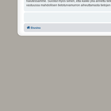
halutessamme. Suostut myös siihen, että kaikki yllä annettu tie
vastuussa mahdollisen tietoturvamurron aiheuttamasta tietojen v
Etusivu