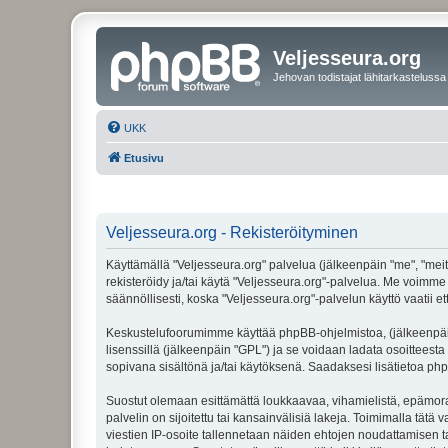
Veljesseura.org
Jehovan todistajat lähitarkastelussa
UKK
Etusivu
Veljesseura.org - Rekisteröityminen
Käyttämällä "Veljesseura.org" palvelua (jälkeenpäin "me", "meitä
rekisteröidy ja/tai käytä "Veljesseura.org"-palvelua. Me voi
säännöllisesti, koska "Veljesseura.org"-palvelun käyttö vaatii e
Keskustelufoorumimme käyttää phpBB-ohjelmistoa, (jälkeenpäin 
lisenssillä (jälkeenpäin "GPL") ja se voidaan ladata osoitteesta
sopivana sisältönä ja/tai käytöksenä. Saadaksesi lisätietoa php
Suostut olemaan esittämättä loukkaavaa, vihamielistä, epämoraa
palvelin on sijoitettu tai kansainvälisiä lakeja. Toimimalla tätä 
viestien IP-osoite tallennetaan näiden ehtojen noudattamisen tar