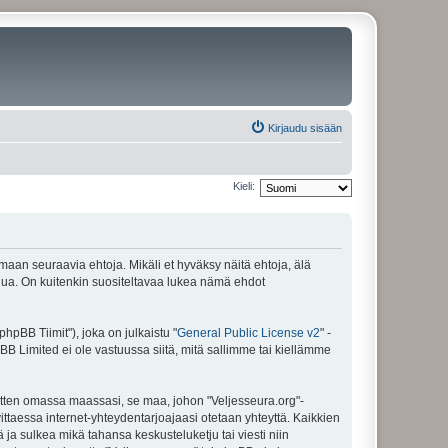
Kirjaudu sisään
Kieli:
amaan seuraavia ehtoja. Mikäli et hyväksy näitä ehtoja, älä
ua. On kuitenkin suositeltavaa lukea nämä ehdot
pBB Tiimit"), joka on julkaistu "
General Public License v2
" -
BB Limited ei ole vastuussa siitä, mitä sallimme tai kiellämme
sitten omassa maassasi, se maa, johon "Veljesseura.org"-
arvittaessa internet-yhteydentarjoajaasi otetaan yhteyttä. Kaikkien
 ja sulkea mikä tahansa keskusteluketju tai viesti niin