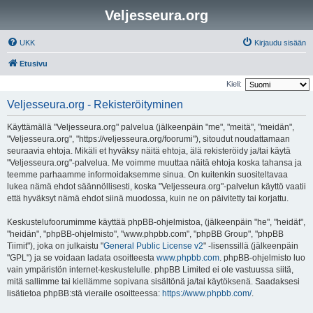
Veljesseura.org
UKK
Kirjaudu sisään
Etusivu
Kieli:
Veljesseura.org - Rekisteröityminen
Käyttämällä "Veljesseura.org" palvelua (jälkeenpäin "me", "meitä", "meidän",
"Veljesseura.org", "https://veljesseura.org/foorumi"), sitoudut noudattamaan
seuraavia ehtoja. Mikäli et hyväksy näitä ehtoja, älä rekisteröidy ja/tai käytä
"Veljesseura.org"-palvelua. Me voimme muuttaa näitä ehtoja koska tahansa ja
teemme parhaamme informoidaksemme sinua. On kuitenkin suositeltavaa
lukea nämä ehdot säännöllisesti, koska "Veljesseura.org"-palvelun käyttö vaatii
että hyväksyt nämä ehdot siinä muodossa, kuin ne on päivitetty tai korjattu.
Keskustelufoorumimme käyttää phpBB-ohjelmistoa, (jälkeenpäin "he", "heidät",
"heidän", "phpBB-ohjelmisto", "www.phpbb.com", "phpBB Group", "phpBB
Tiimit"), joka on julkaistu "
General Public License v2
" -lisenssillä (jälkeenpäin
"GPL") ja se voidaan ladata osoitteesta
www.phpbb.com
. phpBB-ohjelmisto luo
vain ympäristön internet-keskustelulle. phpBB Limited ei ole vastuussa siitä,
mitä sallimme tai kiellämme sopivana sisältönä ja/tai käytöksenä. Saadaksesi
lisätietoa phpBB:stä vieraile osoitteessa:
https://www.phpbb.com/
.