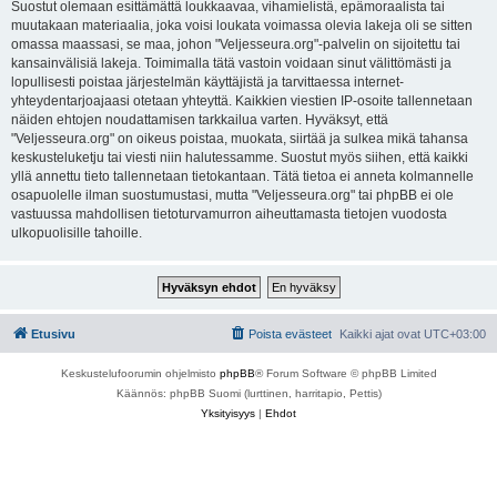
Suostut olemaan esittämättä loukkaavaa, vihamielistä, epämoraalista tai
muutakaan materiaalia, joka voisi loukata voimassa olevia lakeja oli se sitten
omassa maassasi, se maa, johon "Veljesseura.org"-palvelin on sijoitettu tai
kansainvälisiä lakeja. Toimimalla tätä vastoin voidaan sinut välittömästi ja
lopullisesti poistaa järjestelmän käyttäjistä ja tarvittaessa internet-
yhteydentarjoajaasi otetaan yhteyttä. Kaikkien viestien IP-osoite tallennetaan
näiden ehtojen noudattamisen tarkkailua varten. Hyväksyt, että
"Veljesseura.org" on oikeus poistaa, muokata, siirtää ja sulkea mikä tahansa
keskusteluketju tai viesti niin halutessamme. Suostut myös siihen, että kaikki
yllä annettu tieto tallennetaan tietokantaan. Tätä tietoa ei anneta kolmannelle
osapuolelle ilman suostumustasi, mutta "Veljesseura.org" tai phpBB ei ole
vastuussa mahdollisen tietoturvamurron aiheuttamasta tietojen vuodosta
ulkopuolisille tahoille.
Etusivu
Poista evästeet
Kaikki ajat ovat
UTC+03:00
Keskustelufoorumin ohjelmisto
phpBB
® Forum Software © phpBB Limited
Käännös: phpBB Suomi (lurttinen, harritapio, Pettis)
Yksityisyys
|
Ehdot