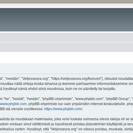
", "meidän", "Veljesseura.org", "https://veljesseura.org/foorumi"), sitoudut noudatt
mme muuttaa näitä ehtoja koska tahansa ja teemme parhaamme informoidaksemme sin
ttä hyväksyt nämä ehdot siinä muodossa, kuin ne on päivitetty tai korjattu.
"he", "heidät", "heidän", "phpBB-ohjelmisto", "www.phpbb.com", "phpBB Group", "ph
www.phpbb.com
. phpBB-ohjelmisto luo vain ympäristön internet-keskustelulle. php
BB:stä vieraile osoitteessa:
https://www.phpbb.com/
.
lista tai muutakaan materiaalia, joka voisi loukata voimassa olevia lakeja oli se 
vastoin voidaan sinut välittömästi ja lopullisesti poistaa järjestelmän käyttäjistä ja t
kkailua varten. Hyväksyt, että "Veljesseura.org" on oikeus poistaa, muokata, siirtää