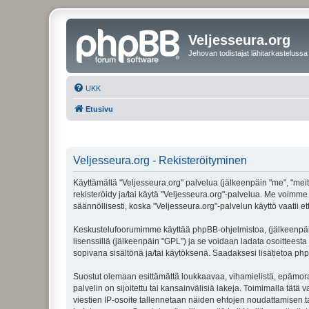
Veljesseura.org
Jehovan todistajat lähitarkastelussa
UKK
Etusivu
Veljesseura.org - Rekisteröityminen
Käyttämällä "Veljesseura.org" palvelua (jälkeenpäin "me", "meitä
rekisteröidy ja/tai käytä "Veljesseura.org"-palvelua. Me voi
säännöllisesti, koska "Veljesseura.org"-palvelun käyttö vaatii e
Keskustelufoorumimme käyttää phpBB-ohjelmistoa, (jälkeenpäin 
lisenssillä (jälkeenpäin "GPL") ja se voidaan ladata osoitteesta
sopivana sisältönä ja/tai käytöksenä. Saadaksesi lisätietoa php
Suostut olemaan esittämättä loukkaavaa, vihamielistä, epämoraa
palvelin on sijoitettu tai kansainvälisiä lakeja. Toimimalla tätä 
viestien IP-osoite tallennetaan näiden ehtojen noudattamisen tar