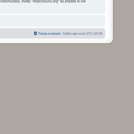
uostumustasi, mutta "Veljesseura.org" tai phpBB ei ole
Poista evästeet
Kaikki ajat ovat
UTC+03:00