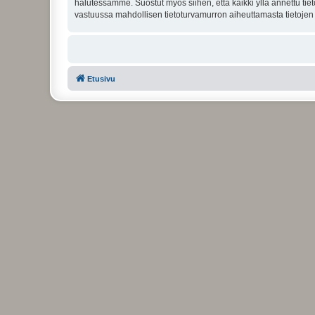
halutessamme. Suostut myös siihen, että kaikki yllä annettu tie
vastuussa mahdollisen tietoturvamurron aiheuttamasta tietojen v
Etusivu