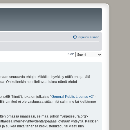
Kirjaudu sisään
Kieli:
amaan seuraavia ehtoja. Mikäli et hyväksy näitä ehtoja, älä
ua. On kuitenkin suositeltavaa lukea nämä ehdot
pBB Tiimit"), joka on julkaistu "
General Public License v2
" -
BB Limited ei ole vastuussa siitä, mitä sallimme tai kiellämme
sitten omassa maassasi, se maa, johon "Veljesseura.org"-
arvittaessa internet-yhteydentarjoajaasi otetaan yhteyttä. Kaikkien
 ja sulkea mikä tahansa keskusteluketju tai viesti niin