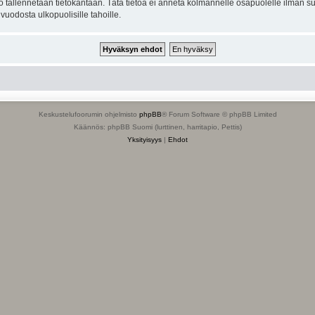
to tallennetaan tietokantaan. Tätä tietoa ei anneta kolmannelle osapuolelle ilman s
uodosta ulkopuolisille tahoille.
Keskustelufoorumin ohjelmisto
phpBB
® Forum Software © phpBB Limited
Käännös: phpBB Suomi (lurttinen, harritapio, Pettis)
Yksityisyys
|
Ehdot