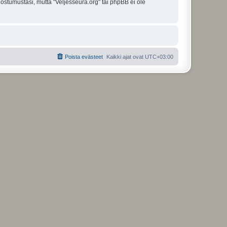
uostumustasi, mutta "Veljesseura.org" tai phpBB ei ole
Poista evästeet
Kaikki ajat ovat
UTC+03:00