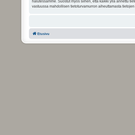
halutessamme. Suostut myös siihen, että kaikki yllä annettu tie
vastuussa mahdollisen tietoturvamurron aiheuttamasta tietojen v
Etusivu