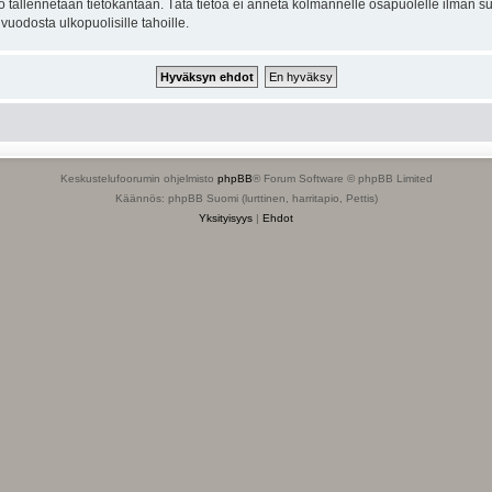
to tallennetaan tietokantaan. Tätä tietoa ei anneta kolmannelle osapuolelle ilman s
uodosta ulkopuolisille tahoille.
Keskustelufoorumin ohjelmisto
phpBB
® Forum Software © phpBB Limited
Käännös: phpBB Suomi (lurttinen, harritapio, Pettis)
Yksityisyys
|
Ehdot