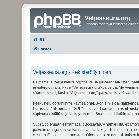
Veljesseura.org
Jehovan todistajat lähitarkastelussa
UKK
Etusivu
Veljesseura.org - Rekisteröityminen
Käyttämällä "Veljesseura.org" palvelua (jälkeenpäin "me", "meitä
rekisteröidy ja/tai käytä "Veljesseura.org"-palvelua. Me voi
säännöllisesti, koska "Veljesseura.org"-palvelun käyttö vaatii e
Keskustelufoorumimme käyttää phpBB-ohjelmistoa, (jälkeenpäin 
lisenssillä (jälkeenpäin "GPL") ja se voidaan ladata osoitteesta
sopivana sisältönä ja/tai käytöksenä. Saadaksesi lisätietoa php
Suostut olemaan esittämättä loukkaavaa, vihamielistä, epämoraa
palvelin on sijoitettu tai kansainvälisiä lakeja. Toimimalla tätä 
viestien IP-osoite tallennetaan näiden ehtojen noudattamisen tar