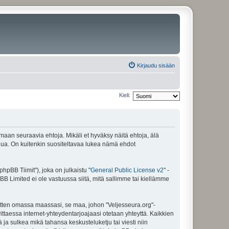
Kirjaudu sisään
Kieli:
amaan seuraavia ehtoja. Mikäli et hyväksy näitä ehtoja, älä
ua. On kuitenkin suositeltavaa lukea nämä ehdot
pBB Tiimit"), joka on julkaistu "
General Public License v2
" -
BB Limited ei ole vastuussa siitä, mitä sallimme tai kiellämme
sitten omassa maassasi, se maa, johon "Veljesseura.org"-
arvittaessa internet-yhteydentarjoajaasi otetaan yhteyttä. Kaikkien
 ja sulkea mikä tahansa keskusteluketju tai viesti niin