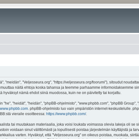
", "meidän", "Veljesseura.org", "https://veljesseura.org/foorumi"), sitoudut noudatt
mme muuttaa näitä ehtoja koska tahansa ja teemme parhaamme informoidaksemme sin
ttä hyväksyt nämä ehdot siinä muodossa, kuin ne on päivitetty tai korjattu.
"he", "heidät", "heidän", "phpBB-ohjelmisto", "www.phpbb.com", "phpBB Group", "ph
www.phpbb.com
. phpBB-ohjelmisto luo vain ympäristön internet-keskustelulle. php
BB:stä vieraile osoitteessa:
https://www.phpbb.com/
.
lista tai muutakaan materiaalia, joka voisi loukata voimassa olevia lakeja oli se 
vastoin voidaan sinut välittömästi ja lopullisesti poistaa järjestelmän käyttäjistä ja t
kkailua varten. Hyväksyt, että "Veljesseura.org" on oikeus poistaa, muokata, siirtää