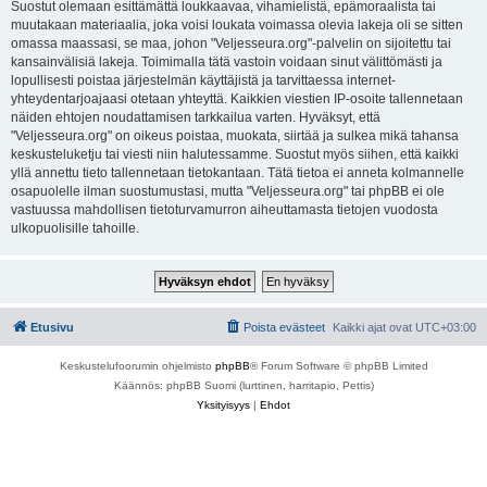
Suostut olemaan esittämättä loukkaavaa, vihamielistä, epämoraalista tai
muutakaan materiaalia, joka voisi loukata voimassa olevia lakeja oli se sitten
omassa maassasi, se maa, johon "Veljesseura.org"-palvelin on sijoitettu tai
kansainvälisiä lakeja. Toimimalla tätä vastoin voidaan sinut välittömästi ja
lopullisesti poistaa järjestelmän käyttäjistä ja tarvittaessa internet-
yhteydentarjoajaasi otetaan yhteyttä. Kaikkien viestien IP-osoite tallennetaan
näiden ehtojen noudattamisen tarkkailua varten. Hyväksyt, että
"Veljesseura.org" on oikeus poistaa, muokata, siirtää ja sulkea mikä tahansa
keskusteluketju tai viesti niin halutessamme. Suostut myös siihen, että kaikki
yllä annettu tieto tallennetaan tietokantaan. Tätä tietoa ei anneta kolmannelle
osapuolelle ilman suostumustasi, mutta "Veljesseura.org" tai phpBB ei ole
vastuussa mahdollisen tietoturvamurron aiheuttamasta tietojen vuodosta
ulkopuolisille tahoille.
Etusivu
Poista evästeet
Kaikki ajat ovat
UTC+03:00
Keskustelufoorumin ohjelmisto
phpBB
® Forum Software © phpBB Limited
Käännös: phpBB Suomi (lurttinen, harritapio, Pettis)
Yksityisyys
|
Ehdot