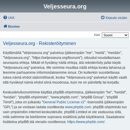
Veljesseura.org
UKK
Kirjaudu sisään
Etusivu
Kieli:
Veljesseura.org - Rekisteröityminen
Käyttämällä "Veljesseura.org" palvelua (jälkeenpäin "me", "meitä", "meidän",
"Veljesseura.org", "https://veljesseura.org/foorumi"), sitoudut noudattamaan
seuraavia ehtoja. Mikäli et hyväksy näitä ehtoja, älä rekisteröidy ja/tai käytä
"Veljesseura.org"-palvelua. Me voimme muuttaa näitä ehtoja koska tahansa ja
teemme parhaamme informoidaksemme sinua. On kuitenkin suositeltavaa
lukea nämä ehdot säännöllisesti, koska "Veljesseura.org"-palvelun käyttö vaatii
että hyväksyt nämä ehdot siinä muodossa, kuin ne on päivitetty tai korjattu.
Keskustelufoorumimme käyttää phpBB-ohjelmistoa, (jälkeenpäin "he", "heidät",
"heidän", "phpBB-ohjelmisto", "www.phpbb.com", "phpBB Group", "phpBB
Tiimit"), joka on julkaistu "
General Public License v2
" -lisenssillä (jälkeenpäin
"GPL") ja se voidaan ladata osoitteesta
www.phpbb.com
. phpBB-ohjelmisto luo
vain ympäristön internet-keskustelulle. phpBB Limited ei ole vastuussa siitä,
mitä sallimme tai kiellämme sopivana sisältönä ja/tai käytöksenä. Saadaksesi
lisätietoa phpBB:stä vieraile osoitteessa:
https://www.phpbb.com/
.