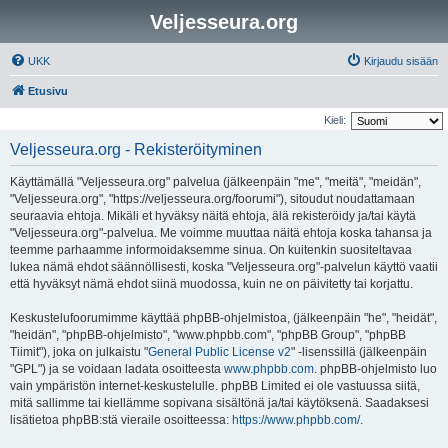
Veljesseura.org
UKK
Kirjaudu sisään
Etusivu
Kieli:
Veljesseura.org - Rekisteröityminen
Käyttämällä "Veljesseura.org" palvelua (jälkeenpäin "me", "meitä", "meidän",
"Veljesseura.org", "https://veljesseura.org/foorumi"), sitoudut noudattamaan
seuraavia ehtoja. Mikäli et hyväksy näitä ehtoja, älä rekisteröidy ja/tai käytä
"Veljesseura.org"-palvelua. Me voimme muuttaa näitä ehtoja koska tahansa ja
teemme parhaamme informoidaksemme sinua. On kuitenkin suositeltavaa
lukea nämä ehdot säännöllisesti, koska "Veljesseura.org"-palvelun käyttö vaatii
että hyväksyt nämä ehdot siinä muodossa, kuin ne on päivitetty tai korjattu.
Keskustelufoorumimme käyttää phpBB-ohjelmistoa, (jälkeenpäin "he", "heidät",
"heidän", "phpBB-ohjelmisto", "www.phpbb.com", "phpBB Group", "phpBB
Tiimit"), joka on julkaistu "
General Public License v2
" -lisenssillä (jälkeenpäin
"GPL") ja se voidaan ladata osoitteesta
www.phpbb.com
. phpBB-ohjelmisto luo
vain ympäristön internet-keskustelulle. phpBB Limited ei ole vastuussa siitä,
mitä sallimme tai kiellämme sopivana sisältönä ja/tai käytöksenä. Saadaksesi
lisätietoa phpBB:stä vieraile osoitteessa:
https://www.phpbb.com/
.