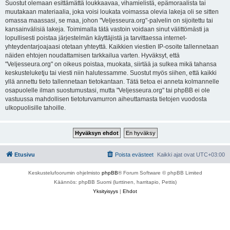
Suostut olemaan esittämättä loukkaavaa, vihamielistä, epämoraalista tai
muutakaan materiaalia, joka voisi loukata voimassa olevia lakeja oli se sitten
omassa maassasi, se maa, johon "Veljesseura.org"-palvelin on sijoitettu tai
kansainvälisiä lakeja. Toimimalla tätä vastoin voidaan sinut välittömästi ja
lopullisesti poistaa järjestelmän käyttäjistä ja tarvittaessa internet-
yhteydentarjoajaasi otetaan yhteyttä. Kaikkien viestien IP-osoite tallennetaan
näiden ehtojen noudattamisen tarkkailua varten. Hyväksyt, että
"Veljesseura.org" on oikeus poistaa, muokata, siirtää ja sulkea mikä tahansa
keskusteluketju tai viesti niin halutessamme. Suostut myös siihen, että kaikki
yllä annettu tieto tallennetaan tietokantaan. Tätä tietoa ei anneta kolmannelle
osapuolelle ilman suostumustasi, mutta "Veljesseura.org" tai phpBB ei ole
vastuussa mahdollisen tietoturvamurron aiheuttamasta tietojen vuodosta
ulkopuolisille tahoille.
Etusivu
Poista evästeet
Kaikki ajat ovat
UTC+03:00
Keskustelufoorumin ohjelmisto
phpBB
® Forum Software © phpBB Limited
Käännös: phpBB Suomi (lurttinen, harritapio, Pettis)
Yksityisyys
|
Ehdot