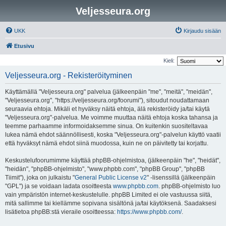
Veljesseura.org
UKK
Kirjaudu sisään
Etusivu
Kieli:
Veljesseura.org - Rekisteröityminen
Käyttämällä "Veljesseura.org" palvelua (jälkeenpäin "me", "meitä", "meidän",
"Veljesseura.org", "https://veljesseura.org/foorumi"), sitoudut noudattamaan
seuraavia ehtoja. Mikäli et hyväksy näitä ehtoja, älä rekisteröidy ja/tai käytä
"Veljesseura.org"-palvelua. Me voimme muuttaa näitä ehtoja koska tahansa ja
teemme parhaamme informoidaksemme sinua. On kuitenkin suositeltavaa
lukea nämä ehdot säännöllisesti, koska "Veljesseura.org"-palvelun käyttö vaatii
että hyväksyt nämä ehdot siinä muodossa, kuin ne on päivitetty tai korjattu.
Keskustelufoorumimme käyttää phpBB-ohjelmistoa, (jälkeenpäin "he", "heidät",
"heidän", "phpBB-ohjelmisto", "www.phpbb.com", "phpBB Group", "phpBB
Tiimit"), joka on julkaistu "
General Public License v2
" -lisenssillä (jälkeenpäin
"GPL") ja se voidaan ladata osoitteesta
www.phpbb.com
. phpBB-ohjelmisto luo
vain ympäristön internet-keskustelulle. phpBB Limited ei ole vastuussa siitä,
mitä sallimme tai kiellämme sopivana sisältönä ja/tai käytöksenä. Saadaksesi
lisätietoa phpBB:stä vieraile osoitteessa:
https://www.phpbb.com/
.