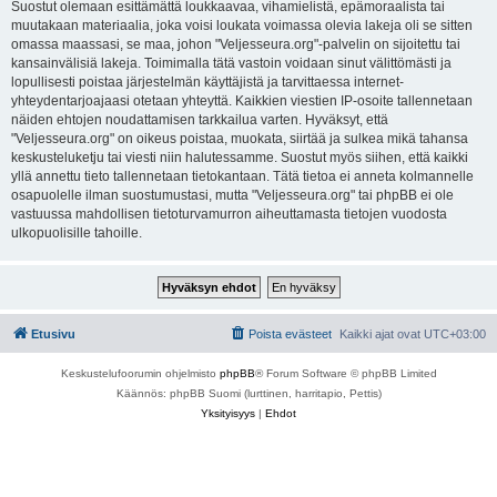
Suostut olemaan esittämättä loukkaavaa, vihamielistä, epämoraalista tai
muutakaan materiaalia, joka voisi loukata voimassa olevia lakeja oli se sitten
omassa maassasi, se maa, johon "Veljesseura.org"-palvelin on sijoitettu tai
kansainvälisiä lakeja. Toimimalla tätä vastoin voidaan sinut välittömästi ja
lopullisesti poistaa järjestelmän käyttäjistä ja tarvittaessa internet-
yhteydentarjoajaasi otetaan yhteyttä. Kaikkien viestien IP-osoite tallennetaan
näiden ehtojen noudattamisen tarkkailua varten. Hyväksyt, että
"Veljesseura.org" on oikeus poistaa, muokata, siirtää ja sulkea mikä tahansa
keskusteluketju tai viesti niin halutessamme. Suostut myös siihen, että kaikki
yllä annettu tieto tallennetaan tietokantaan. Tätä tietoa ei anneta kolmannelle
osapuolelle ilman suostumustasi, mutta "Veljesseura.org" tai phpBB ei ole
vastuussa mahdollisen tietoturvamurron aiheuttamasta tietojen vuodosta
ulkopuolisille tahoille.
Etusivu
Poista evästeet
Kaikki ajat ovat
UTC+03:00
Keskustelufoorumin ohjelmisto
phpBB
® Forum Software © phpBB Limited
Käännös: phpBB Suomi (lurttinen, harritapio, Pettis)
Yksityisyys
|
Ehdot