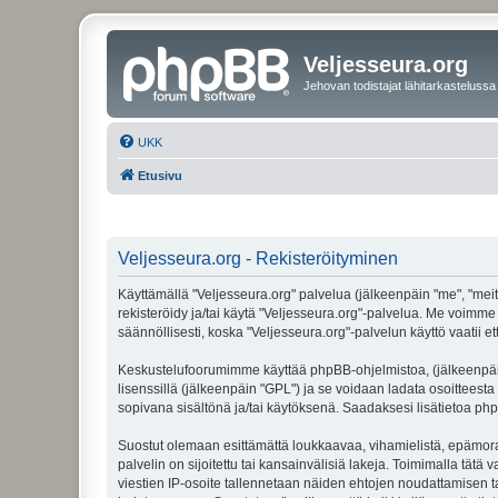
Veljesseura.org
Jehovan todistajat lähitarkastelussa
UKK
Etusivu
Veljesseura.org - Rekisteröityminen
Käyttämällä "Veljesseura.org" palvelua (jälkeenpäin "me", "meitä
rekisteröidy ja/tai käytä "Veljesseura.org"-palvelua. Me voi
säännöllisesti, koska "Veljesseura.org"-palvelun käyttö vaatii e
Keskustelufoorumimme käyttää phpBB-ohjelmistoa, (jälkeenpäin 
lisenssillä (jälkeenpäin "GPL") ja se voidaan ladata osoitteesta
sopivana sisältönä ja/tai käytöksenä. Saadaksesi lisätietoa php
Suostut olemaan esittämättä loukkaavaa, vihamielistä, epämoraa
palvelin on sijoitettu tai kansainvälisiä lakeja. Toimimalla tätä 
viestien IP-osoite tallennetaan näiden ehtojen noudattamisen tar