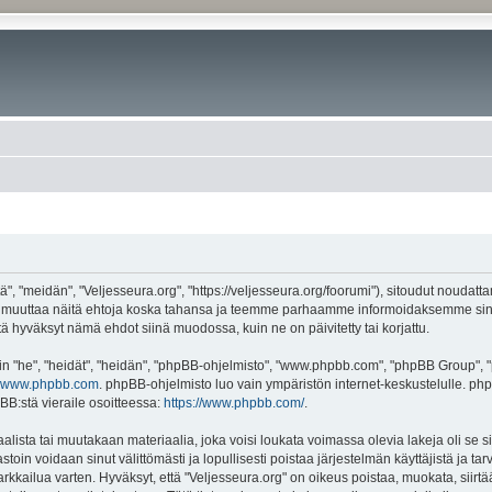
", "meidän", "Veljesseura.org", "https://veljesseura.org/foorumi"), sitoudut noudatt
mme muuttaa näitä ehtoja koska tahansa ja teemme parhaamme informoidaksemme sin
ttä hyväksyt nämä ehdot siinä muodossa, kuin ne on päivitetty tai korjattu.
"he", "heidät", "heidän", "phpBB-ohjelmisto", "www.phpbb.com", "phpBB Group", "ph
www.phpbb.com
. phpBB-ohjelmisto luo vain ympäristön internet-keskustelulle. php
BB:stä vieraile osoitteessa:
https://www.phpbb.com/
.
lista tai muutakaan materiaalia, joka voisi loukata voimassa olevia lakeja oli se 
vastoin voidaan sinut välittömästi ja lopullisesti poistaa järjestelmän käyttäjistä ja t
kkailua varten. Hyväksyt, että "Veljesseura.org" on oikeus poistaa, muokata, siirtää