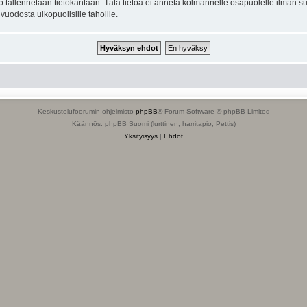
to tallennetaan tietokantaan. Tätä tietoa ei anneta kolmannelle osapuolelle ilman s
uodosta ulkopuolisille tahoille.
Keskustelufoorumin ohjelmisto
phpBB
® Forum Software © phpBB Limited
Käännös: phpBB Suomi (lurttinen, harritapio, Pettis)
Yksityisyys
|
Ehdot