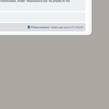
uostumustasi, mutta "Veljesseura.org" tai phpBB ei ole
Poista evästeet
Kaikki ajat ovat
UTC+03:00