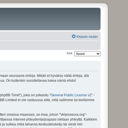
Kirjaudu sisään
Kieli:
amaan seuraavia ehtoja. Mikäli et hyväksy näitä ehtoja, älä
ua. On kuitenkin suositeltavaa lukea nämä ehdot
pBB Tiimit"), joka on julkaistu "
General Public License v2
" -
BB Limited ei ole vastuussa siitä, mitä sallimme tai kiellämme
sitten omassa maassasi, se maa, johon "Veljesseura.org"-
arvittaessa internet-yhteydentarjoajaasi otetaan yhteyttä. Kaikkien
 ja sulkea mikä tahansa keskusteluketju tai viesti niin