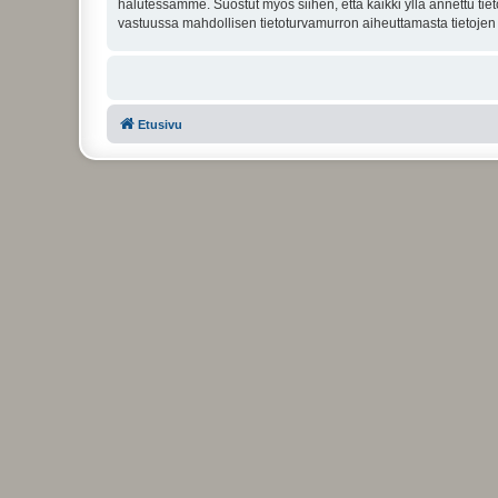
halutessamme. Suostut myös siihen, että kaikki yllä annettu tie
vastuussa mahdollisen tietoturvamurron aiheuttamasta tietojen v
Etusivu