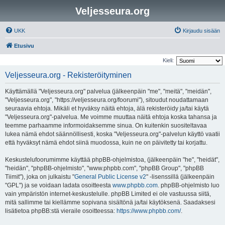
Veljesseura.org
UKK
Kirjaudu sisään
Etusivu
Kieli:
Veljesseura.org - Rekisteröityminen
Käyttämällä "Veljesseura.org" palvelua (jälkeenpäin "me", "meitä", "meidän",
"Veljesseura.org", "https://veljesseura.org/foorumi"), sitoudut noudattamaan
seuraavia ehtoja. Mikäli et hyväksy näitä ehtoja, älä rekisteröidy ja/tai käytä
"Veljesseura.org"-palvelua. Me voimme muuttaa näitä ehtoja koska tahansa ja
teemme parhaamme informoidaksemme sinua. On kuitenkin suositeltavaa
lukea nämä ehdot säännöllisesti, koska "Veljesseura.org"-palvelun käyttö vaatii
että hyväksyt nämä ehdot siinä muodossa, kuin ne on päivitetty tai korjattu.
Keskustelufoorumimme käyttää phpBB-ohjelmistoa, (jälkeenpäin "he", "heidät",
"heidän", "phpBB-ohjelmisto", "www.phpbb.com", "phpBB Group", "phpBB
Tiimit"), joka on julkaistu "
General Public License v2
" -lisenssillä (jälkeenpäin
"GPL") ja se voidaan ladata osoitteesta
www.phpbb.com
. phpBB-ohjelmisto luo
vain ympäristön internet-keskustelulle. phpBB Limited ei ole vastuussa siitä,
mitä sallimme tai kiellämme sopivana sisältönä ja/tai käytöksenä. Saadaksesi
lisätietoa phpBB:stä vieraile osoitteessa:
https://www.phpbb.com/
.