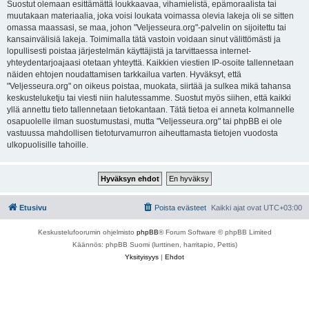
Suostut olemaan esittämättä loukkaavaa, vihamielistä, epämoraalista tai
muutakaan materiaalia, joka voisi loukata voimassa olevia lakeja oli se sitten
omassa maassasi, se maa, johon "Veljesseura.org"-palvelin on sijoitettu tai
kansainvälisiä lakeja. Toimimalla tätä vastoin voidaan sinut välittömästi ja
lopullisesti poistaa järjestelmän käyttäjistä ja tarvittaessa internet-
yhteydentarjoajaasi otetaan yhteyttä. Kaikkien viestien IP-osoite tallennetaan
näiden ehtojen noudattamisen tarkkailua varten. Hyväksyt, että
"Veljesseura.org" on oikeus poistaa, muokata, siirtää ja sulkea mikä tahansa
keskusteluketju tai viesti niin halutessamme. Suostut myös siihen, että kaikki
yllä annettu tieto tallennetaan tietokantaan. Tätä tietoa ei anneta kolmannelle
osapuolelle ilman suostumustasi, mutta "Veljesseura.org" tai phpBB ei ole
vastuussa mahdollisen tietoturvamurron aiheuttamasta tietojen vuodosta
ulkopuolisille tahoille.
Etusivu
Poista evästeet
Kaikki ajat ovat
UTC+03:00
Keskustelufoorumin ohjelmisto
phpBB
® Forum Software © phpBB Limited
Käännös: phpBB Suomi (lurttinen, harritapio, Pettis)
Yksityisyys
|
Ehdot