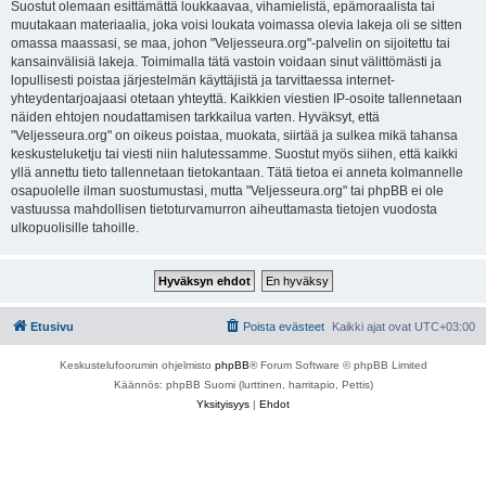
Suostut olemaan esittämättä loukkaavaa, vihamielistä, epämoraalista tai
muutakaan materiaalia, joka voisi loukata voimassa olevia lakeja oli se sitten
omassa maassasi, se maa, johon "Veljesseura.org"-palvelin on sijoitettu tai
kansainvälisiä lakeja. Toimimalla tätä vastoin voidaan sinut välittömästi ja
lopullisesti poistaa järjestelmän käyttäjistä ja tarvittaessa internet-
yhteydentarjoajaasi otetaan yhteyttä. Kaikkien viestien IP-osoite tallennetaan
näiden ehtojen noudattamisen tarkkailua varten. Hyväksyt, että
"Veljesseura.org" on oikeus poistaa, muokata, siirtää ja sulkea mikä tahansa
keskusteluketju tai viesti niin halutessamme. Suostut myös siihen, että kaikki
yllä annettu tieto tallennetaan tietokantaan. Tätä tietoa ei anneta kolmannelle
osapuolelle ilman suostumustasi, mutta "Veljesseura.org" tai phpBB ei ole
vastuussa mahdollisen tietoturvamurron aiheuttamasta tietojen vuodosta
ulkopuolisille tahoille.
Etusivu
Poista evästeet
Kaikki ajat ovat
UTC+03:00
Keskustelufoorumin ohjelmisto
phpBB
® Forum Software © phpBB Limited
Käännös: phpBB Suomi (lurttinen, harritapio, Pettis)
Yksityisyys
|
Ehdot