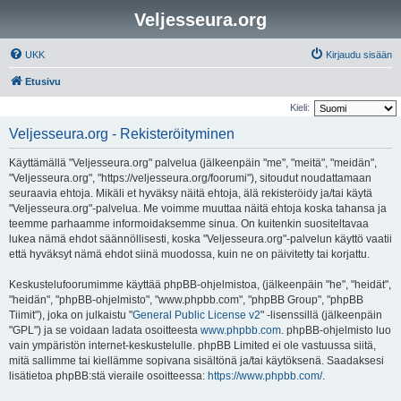
Veljesseura.org
UKK
Kirjaudu sisään
Etusivu
Kieli:
Veljesseura.org - Rekisteröityminen
Käyttämällä "Veljesseura.org" palvelua (jälkeenpäin "me", "meitä", "meidän",
"Veljesseura.org", "https://veljesseura.org/foorumi"), sitoudut noudattamaan
seuraavia ehtoja. Mikäli et hyväksy näitä ehtoja, älä rekisteröidy ja/tai käytä
"Veljesseura.org"-palvelua. Me voimme muuttaa näitä ehtoja koska tahansa ja
teemme parhaamme informoidaksemme sinua. On kuitenkin suositeltavaa
lukea nämä ehdot säännöllisesti, koska "Veljesseura.org"-palvelun käyttö vaatii
että hyväksyt nämä ehdot siinä muodossa, kuin ne on päivitetty tai korjattu.
Keskustelufoorumimme käyttää phpBB-ohjelmistoa, (jälkeenpäin "he", "heidät",
"heidän", "phpBB-ohjelmisto", "www.phpbb.com", "phpBB Group", "phpBB
Tiimit"), joka on julkaistu "
General Public License v2
" -lisenssillä (jälkeenpäin
"GPL") ja se voidaan ladata osoitteesta
www.phpbb.com
. phpBB-ohjelmisto luo
vain ympäristön internet-keskustelulle. phpBB Limited ei ole vastuussa siitä,
mitä sallimme tai kiellämme sopivana sisältönä ja/tai käytöksenä. Saadaksesi
lisätietoa phpBB:stä vieraile osoitteessa:
https://www.phpbb.com/
.