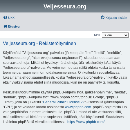
Veljesseura.org
UKK
Kirjaudu sisään
Etusivu
Kieli:
Veljesseura.org - Rekisteröityminen
Käyttämällä "Veljesseura.org" palvelua (jälkeenpäin "me", "meitä", "meidän",
"Veljesseura.org", "https://veljesseura.org/foorumi"), sitoudut noudattamaan
seuraavia ehtoja. Mikäli et hyväksy näitä ehtoja, älä rekisteröidy ja/tai käytä
"Veljesseura.org"-palvelua. Me voimme muuttaa näitä ehtoja koska tahansa ja
teemme parhaamme informoidaksemme sinua. On kuitenkin suositeltavaa
lukea nämä ehdot säännöllisesti, koska "Veljesseura.org"-palvelun käyttö vaatii
että hyväksyt nämä ehdot siinä muodossa, kuin ne on päivitetty tai korjattu.
Keskustelufoorumimme käyttää phpBB-ohjelmistoa, (jälkeenpäin "he", "heidät",
"heidän", "phpBB-ohjelmisto", "www.phpbb.com", "phpBB Group", "phpBB
Tiimit"), joka on julkaistu "
General Public License v2
" -lisenssillä (jälkeenpäin
"GPL") ja se voidaan ladata osoitteesta
www.phpbb.com
. phpBB-ohjelmisto luo
vain ympäristön internet-keskustelulle. phpBB Limited ei ole vastuussa siitä,
mitä sallimme tai kiellämme sopivana sisältönä ja/tai käytöksenä. Saadaksesi
lisätietoa phpBB:stä vieraile osoitteessa:
https://www.phpbb.com/
.