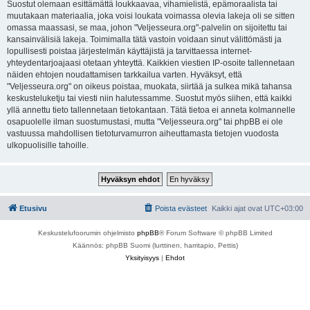
Suostut olemaan esittämättä loukkaavaa, vihamielistä, epämoraalista tai
muutakaan materiaalia, joka voisi loukata voimassa olevia lakeja oli se sitten
omassa maassasi, se maa, johon "Veljesseura.org"-palvelin on sijoitettu tai
kansainvälisiä lakeja. Toimimalla tätä vastoin voidaan sinut välittömästi ja
lopullisesti poistaa järjestelmän käyttäjistä ja tarvittaessa internet-
yhteydentarjoajaasi otetaan yhteyttä. Kaikkien viestien IP-osoite tallennetaan
näiden ehtojen noudattamisen tarkkailua varten. Hyväksyt, että
"Veljesseura.org" on oikeus poistaa, muokata, siirtää ja sulkea mikä tahansa
keskusteluketju tai viesti niin halutessamme. Suostut myös siihen, että kaikki
yllä annettu tieto tallennetaan tietokantaan. Tätä tietoa ei anneta kolmannelle
osapuolelle ilman suostumustasi, mutta "Veljesseura.org" tai phpBB ei ole
vastuussa mahdollisen tietoturvamurron aiheuttamasta tietojen vuodosta
ulkopuolisille tahoille.
Etusivu
Poista evästeet
Kaikki ajat ovat
UTC+03:00
Keskustelufoorumin ohjelmisto
phpBB
® Forum Software © phpBB Limited
Käännös: phpBB Suomi (lurttinen, harritapio, Pettis)
Yksityisyys
|
Ehdot