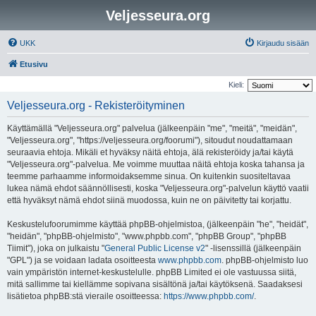
Veljesseura.org
UKK
Kirjaudu sisään
Etusivu
Kieli:
Veljesseura.org - Rekisteröityminen
Käyttämällä "Veljesseura.org" palvelua (jälkeenpäin "me", "meitä", "meidän",
"Veljesseura.org", "https://veljesseura.org/foorumi"), sitoudut noudattamaan
seuraavia ehtoja. Mikäli et hyväksy näitä ehtoja, älä rekisteröidy ja/tai käytä
"Veljesseura.org"-palvelua. Me voimme muuttaa näitä ehtoja koska tahansa ja
teemme parhaamme informoidaksemme sinua. On kuitenkin suositeltavaa
lukea nämä ehdot säännöllisesti, koska "Veljesseura.org"-palvelun käyttö vaatii
että hyväksyt nämä ehdot siinä muodossa, kuin ne on päivitetty tai korjattu.
Keskustelufoorumimme käyttää phpBB-ohjelmistoa, (jälkeenpäin "he", "heidät",
"heidän", "phpBB-ohjelmisto", "www.phpbb.com", "phpBB Group", "phpBB
Tiimit"), joka on julkaistu "
General Public License v2
" -lisenssillä (jälkeenpäin
"GPL") ja se voidaan ladata osoitteesta
www.phpbb.com
. phpBB-ohjelmisto luo
vain ympäristön internet-keskustelulle. phpBB Limited ei ole vastuussa siitä,
mitä sallimme tai kiellämme sopivana sisältönä ja/tai käytöksenä. Saadaksesi
lisätietoa phpBB:stä vieraile osoitteessa:
https://www.phpbb.com/
.