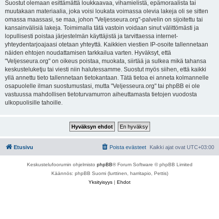
Suostut olemaan esittämättä loukkaavaa, vihamielistä, epämoraalista tai
muutakaan materiaalia, joka voisi loukata voimassa olevia lakeja oli se sitten
omassa maassasi, se maa, johon "Veljesseura.org"-palvelin on sijoitettu tai
kansainvälisiä lakeja. Toimimalla tätä vastoin voidaan sinut välittömästi ja
lopullisesti poistaa järjestelmän käyttäjistä ja tarvittaessa internet-
yhteydentarjoajaasi otetaan yhteyttä. Kaikkien viestien IP-osoite tallennetaan
näiden ehtojen noudattamisen tarkkailua varten. Hyväksyt, että
"Veljesseura.org" on oikeus poistaa, muokata, siirtää ja sulkea mikä tahansa
keskusteluketju tai viesti niin halutessamme. Suostut myös siihen, että kaikki
yllä annettu tieto tallennetaan tietokantaan. Tätä tietoa ei anneta kolmannelle
osapuolelle ilman suostumustasi, mutta "Veljesseura.org" tai phpBB ei ole
vastuussa mahdollisen tietoturvamurron aiheuttamasta tietojen vuodosta
ulkopuolisille tahoille.
Etusivu
Poista evästeet
Kaikki ajat ovat
UTC+03:00
Keskustelufoorumin ohjelmisto
phpBB
® Forum Software © phpBB Limited
Käännös: phpBB Suomi (lurttinen, harritapio, Pettis)
Yksityisyys
|
Ehdot