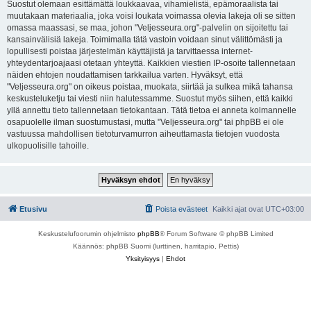
Suostut olemaan esittämättä loukkaavaa, vihamielistä, epämoraalista tai
muutakaan materiaalia, joka voisi loukata voimassa olevia lakeja oli se sitten
omassa maassasi, se maa, johon "Veljesseura.org"-palvelin on sijoitettu tai
kansainvälisiä lakeja. Toimimalla tätä vastoin voidaan sinut välittömästi ja
lopullisesti poistaa järjestelmän käyttäjistä ja tarvittaessa internet-
yhteydentarjoajaasi otetaan yhteyttä. Kaikkien viestien IP-osoite tallennetaan
näiden ehtojen noudattamisen tarkkailua varten. Hyväksyt, että
"Veljesseura.org" on oikeus poistaa, muokata, siirtää ja sulkea mikä tahansa
keskusteluketju tai viesti niin halutessamme. Suostut myös siihen, että kaikki
yllä annettu tieto tallennetaan tietokantaan. Tätä tietoa ei anneta kolmannelle
osapuolelle ilman suostumustasi, mutta "Veljesseura.org" tai phpBB ei ole
vastuussa mahdollisen tietoturvamurron aiheuttamasta tietojen vuodosta
ulkopuolisille tahoille.
Etusivu
Poista evästeet
Kaikki ajat ovat
UTC+03:00
Keskustelufoorumin ohjelmisto
phpBB
® Forum Software © phpBB Limited
Käännös: phpBB Suomi (lurttinen, harritapio, Pettis)
Yksityisyys
|
Ehdot