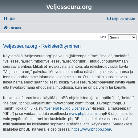
Veljesseura.org
UKK
Kirjaudu sisään
Etusivu
Kieli:
Veljesseura.org - Rekisteröityminen
Käyttämällä "Veljesseura.org" palvelua (jälkeenpäin "me", "meitä", "meidän",
"Veljesseura.org", "https://veljesseura.org/foorumi"), sitoudut noudattamaan
seuraavia ehtoja. Mikäli et hyväksy näitä ehtoja, älä rekisteröidy ja/tai käytä
"Veljesseura.org"-palvelua. Me voimme muuttaa näitä ehtoja koska tahansa ja
teemme parhaamme informoidaksemme sinua. On kuitenkin suositeltavaa
lukea nämä ehdot säännöllisesti, koska "Veljesseura.org"-palvelun käyttö vaatii
että hyväksyt nämä ehdot siinä muodossa, kuin ne on päivitetty tai korjattu.
Keskustelufoorumimme käyttää phpBB-ohjelmistoa, (jälkeenpäin "he", "heidät",
"heidän", "phpBB-ohjelmisto", "www.phpbb.com", "phpBB Group", "phpBB
Tiimit"), joka on julkaistu "
General Public License v2
" -lisenssillä (jälkeenpäin
"GPL") ja se voidaan ladata osoitteesta
www.phpbb.com
. phpBB-ohjelmisto luo
vain ympäristön internet-keskustelulle. phpBB Limited ei ole vastuussa siitä,
mitä sallimme tai kiellämme sopivana sisältönä ja/tai käytöksenä. Saadaksesi
lisätietoa phpBB:stä vieraile osoitteessa:
https://www.phpbb.com/
.