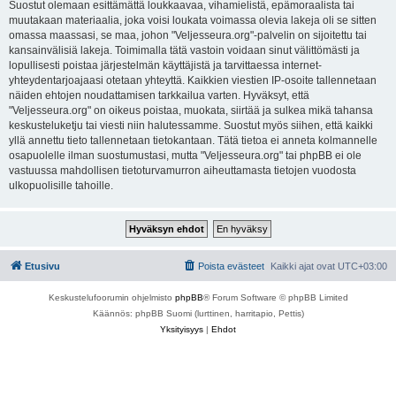
Suostut olemaan esittämättä loukkaavaa, vihamielistä, epämoraalista tai
muutakaan materiaalia, joka voisi loukata voimassa olevia lakeja oli se sitten
omassa maassasi, se maa, johon "Veljesseura.org"-palvelin on sijoitettu tai
kansainvälisiä lakeja. Toimimalla tätä vastoin voidaan sinut välittömästi ja
lopullisesti poistaa järjestelmän käyttäjistä ja tarvittaessa internet-
yhteydentarjoajaasi otetaan yhteyttä. Kaikkien viestien IP-osoite tallennetaan
näiden ehtojen noudattamisen tarkkailua varten. Hyväksyt, että
"Veljesseura.org" on oikeus poistaa, muokata, siirtää ja sulkea mikä tahansa
keskusteluketju tai viesti niin halutessamme. Suostut myös siihen, että kaikki
yllä annettu tieto tallennetaan tietokantaan. Tätä tietoa ei anneta kolmannelle
osapuolelle ilman suostumustasi, mutta "Veljesseura.org" tai phpBB ei ole
vastuussa mahdollisen tietoturvamurron aiheuttamasta tietojen vuodosta
ulkopuolisille tahoille.
Etusivu
Poista evästeet
Kaikki ajat ovat
UTC+03:00
Keskustelufoorumin ohjelmisto
phpBB
® Forum Software © phpBB Limited
Käännös: phpBB Suomi (lurttinen, harritapio, Pettis)
Yksityisyys
|
Ehdot