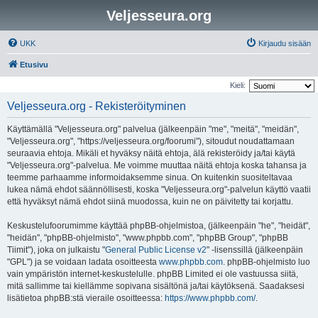
Veljesseura.org
UKK
Kirjaudu sisään
Etusivu
Kieli:
Veljesseura.org - Rekisteröityminen
Käyttämällä "Veljesseura.org" palvelua (jälkeenpäin "me", "meitä", "meidän",
"Veljesseura.org", "https://veljesseura.org/foorumi"), sitoudut noudattamaan
seuraavia ehtoja. Mikäli et hyväksy näitä ehtoja, älä rekisteröidy ja/tai käytä
"Veljesseura.org"-palvelua. Me voimme muuttaa näitä ehtoja koska tahansa ja
teemme parhaamme informoidaksemme sinua. On kuitenkin suositeltavaa
lukea nämä ehdot säännöllisesti, koska "Veljesseura.org"-palvelun käyttö vaatii
että hyväksyt nämä ehdot siinä muodossa, kuin ne on päivitetty tai korjattu.
Keskustelufoorumimme käyttää phpBB-ohjelmistoa, (jälkeenpäin "he", "heidät",
"heidän", "phpBB-ohjelmisto", "www.phpbb.com", "phpBB Group", "phpBB
Tiimit"), joka on julkaistu "
General Public License v2
" -lisenssillä (jälkeenpäin
"GPL") ja se voidaan ladata osoitteesta
www.phpbb.com
. phpBB-ohjelmisto luo
vain ympäristön internet-keskustelulle. phpBB Limited ei ole vastuussa siitä,
mitä sallimme tai kiellämme sopivana sisältönä ja/tai käytöksenä. Saadaksesi
lisätietoa phpBB:stä vieraile osoitteessa:
https://www.phpbb.com/
.