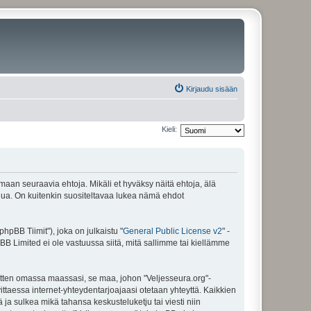
Kirjaudu sisään
Kieli:
amaan seuraavia ehtoja. Mikäli et hyväksy näitä ehtoja, älä
ua. On kuitenkin suositeltavaa lukea nämä ehdot
pBB Tiimit"), joka on julkaistu "
General Public License v2
" -
BB Limited ei ole vastuussa siitä, mitä sallimme tai kiellämme
sitten omassa maassasi, se maa, johon "Veljesseura.org"-
arvittaessa internet-yhteydentarjoajaasi otetaan yhteyttä. Kaikkien
 ja sulkea mikä tahansa keskusteluketju tai viesti niin