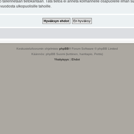
to tallennetaan tietokantaan. Tätä tietoa ei anneta kolmannelle osapuolelle ilman s
uodosta ulkopuolisille tahoille.
Keskustelufoorumin ohjelmisto
phpBB
® Forum Software © phpBB Limited
Käännös: phpBB Suomi (lurttinen, harritapio, Pettis)
Yksityisyys
|
Ehdot