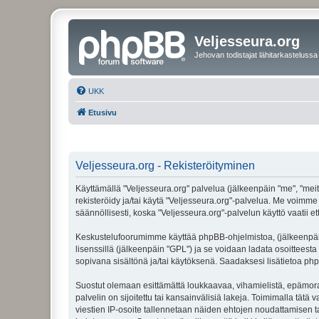
Veljesseura.org
Jehovan todistajat lähitarkastelussa
UKK
Etusivu
Veljesseura.org - Rekisteröityminen
Käyttämällä "Veljesseura.org" palvelua (jälkeenpäin "me", "meitä
rekisteröidy ja/tai käytä "Veljesseura.org"-palvelua. Me voi
säännöllisesti, koska "Veljesseura.org"-palvelun käyttö vaatii e
Keskustelufoorumimme käyttää phpBB-ohjelmistoa, (jälkeenpäin 
lisenssillä (jälkeenpäin "GPL") ja se voidaan ladata osoitteesta
sopivana sisältönä ja/tai käytöksenä. Saadaksesi lisätietoa php
Suostut olemaan esittämättä loukkaavaa, vihamielistä, epämoraa
palvelin on sijoitettu tai kansainvälisiä lakeja. Toimimalla tätä 
viestien IP-osoite tallennetaan näiden ehtojen noudattamisen tar