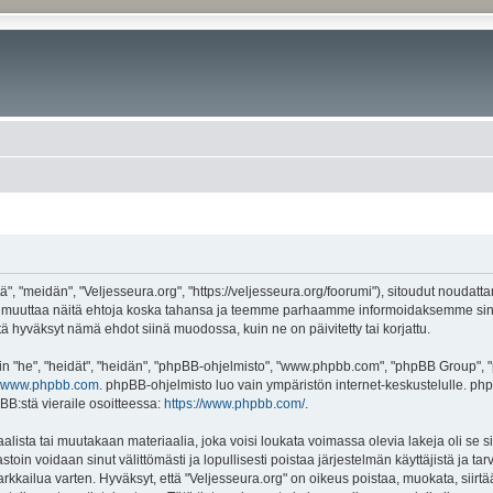
", "meidän", "Veljesseura.org", "https://veljesseura.org/foorumi"), sitoudut noudatt
mme muuttaa näitä ehtoja koska tahansa ja teemme parhaamme informoidaksemme sin
ttä hyväksyt nämä ehdot siinä muodossa, kuin ne on päivitetty tai korjattu.
"he", "heidät", "heidän", "phpBB-ohjelmisto", "www.phpbb.com", "phpBB Group", "ph
www.phpbb.com
. phpBB-ohjelmisto luo vain ympäristön internet-keskustelulle. php
BB:stä vieraile osoitteessa:
https://www.phpbb.com/
.
lista tai muutakaan materiaalia, joka voisi loukata voimassa olevia lakeja oli se 
vastoin voidaan sinut välittömästi ja lopullisesti poistaa järjestelmän käyttäjistä ja t
kkailua varten. Hyväksyt, että "Veljesseura.org" on oikeus poistaa, muokata, siirtää