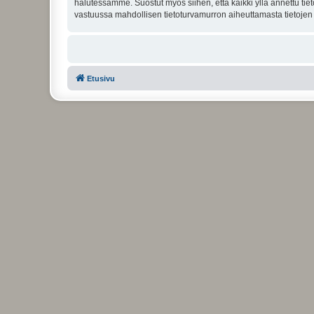
halutessamme. Suostut myös siihen, että kaikki yllä annettu tie
vastuussa mahdollisen tietoturvamurron aiheuttamasta tietojen v
Etusivu