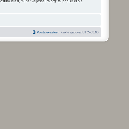
uostumustasi, mutta "Veljesseura.org" tai phpBB ei ole
Poista evästeet
Kaikki ajat ovat
UTC+03:00