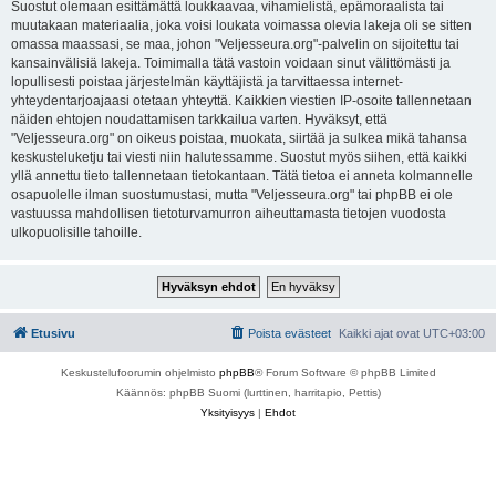
Suostut olemaan esittämättä loukkaavaa, vihamielistä, epämoraalista tai
muutakaan materiaalia, joka voisi loukata voimassa olevia lakeja oli se sitten
omassa maassasi, se maa, johon "Veljesseura.org"-palvelin on sijoitettu tai
kansainvälisiä lakeja. Toimimalla tätä vastoin voidaan sinut välittömästi ja
lopullisesti poistaa järjestelmän käyttäjistä ja tarvittaessa internet-
yhteydentarjoajaasi otetaan yhteyttä. Kaikkien viestien IP-osoite tallennetaan
näiden ehtojen noudattamisen tarkkailua varten. Hyväksyt, että
"Veljesseura.org" on oikeus poistaa, muokata, siirtää ja sulkea mikä tahansa
keskusteluketju tai viesti niin halutessamme. Suostut myös siihen, että kaikki
yllä annettu tieto tallennetaan tietokantaan. Tätä tietoa ei anneta kolmannelle
osapuolelle ilman suostumustasi, mutta "Veljesseura.org" tai phpBB ei ole
vastuussa mahdollisen tietoturvamurron aiheuttamasta tietojen vuodosta
ulkopuolisille tahoille.
Etusivu
Poista evästeet
Kaikki ajat ovat
UTC+03:00
Keskustelufoorumin ohjelmisto
phpBB
® Forum Software © phpBB Limited
Käännös: phpBB Suomi (lurttinen, harritapio, Pettis)
Yksityisyys
|
Ehdot