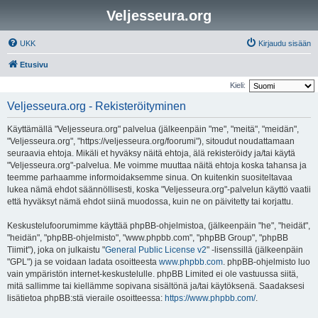
Veljesseura.org
UKK
Kirjaudu sisään
Etusivu
Kieli:
Veljesseura.org - Rekisteröityminen
Käyttämällä "Veljesseura.org" palvelua (jälkeenpäin "me", "meitä", "meidän",
"Veljesseura.org", "https://veljesseura.org/foorumi"), sitoudut noudattamaan
seuraavia ehtoja. Mikäli et hyväksy näitä ehtoja, älä rekisteröidy ja/tai käytä
"Veljesseura.org"-palvelua. Me voimme muuttaa näitä ehtoja koska tahansa ja
teemme parhaamme informoidaksemme sinua. On kuitenkin suositeltavaa
lukea nämä ehdot säännöllisesti, koska "Veljesseura.org"-palvelun käyttö vaatii
että hyväksyt nämä ehdot siinä muodossa, kuin ne on päivitetty tai korjattu.
Keskustelufoorumimme käyttää phpBB-ohjelmistoa, (jälkeenpäin "he", "heidät",
"heidän", "phpBB-ohjelmisto", "www.phpbb.com", "phpBB Group", "phpBB
Tiimit"), joka on julkaistu "
General Public License v2
" -lisenssillä (jälkeenpäin
"GPL") ja se voidaan ladata osoitteesta
www.phpbb.com
. phpBB-ohjelmisto luo
vain ympäristön internet-keskustelulle. phpBB Limited ei ole vastuussa siitä,
mitä sallimme tai kiellämme sopivana sisältönä ja/tai käytöksenä. Saadaksesi
lisätietoa phpBB:stä vieraile osoitteessa:
https://www.phpbb.com/
.