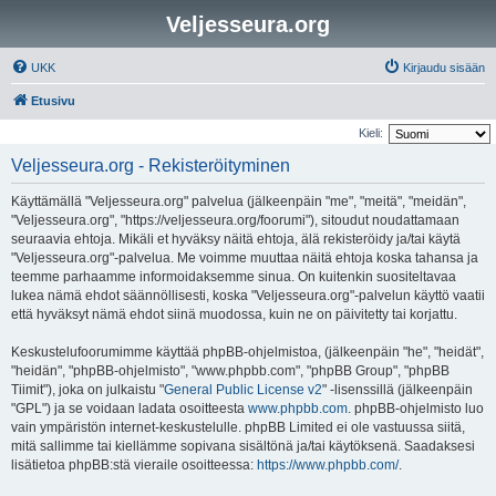
Veljesseura.org
UKK
Kirjaudu sisään
Etusivu
Kieli:
Veljesseura.org - Rekisteröityminen
Käyttämällä "Veljesseura.org" palvelua (jälkeenpäin "me", "meitä", "meidän",
"Veljesseura.org", "https://veljesseura.org/foorumi"), sitoudut noudattamaan
seuraavia ehtoja. Mikäli et hyväksy näitä ehtoja, älä rekisteröidy ja/tai käytä
"Veljesseura.org"-palvelua. Me voimme muuttaa näitä ehtoja koska tahansa ja
teemme parhaamme informoidaksemme sinua. On kuitenkin suositeltavaa
lukea nämä ehdot säännöllisesti, koska "Veljesseura.org"-palvelun käyttö vaatii
että hyväksyt nämä ehdot siinä muodossa, kuin ne on päivitetty tai korjattu.
Keskustelufoorumimme käyttää phpBB-ohjelmistoa, (jälkeenpäin "he", "heidät",
"heidän", "phpBB-ohjelmisto", "www.phpbb.com", "phpBB Group", "phpBB
Tiimit"), joka on julkaistu "
General Public License v2
" -lisenssillä (jälkeenpäin
"GPL") ja se voidaan ladata osoitteesta
www.phpbb.com
. phpBB-ohjelmisto luo
vain ympäristön internet-keskustelulle. phpBB Limited ei ole vastuussa siitä,
mitä sallimme tai kiellämme sopivana sisältönä ja/tai käytöksenä. Saadaksesi
lisätietoa phpBB:stä vieraile osoitteessa:
https://www.phpbb.com/
.