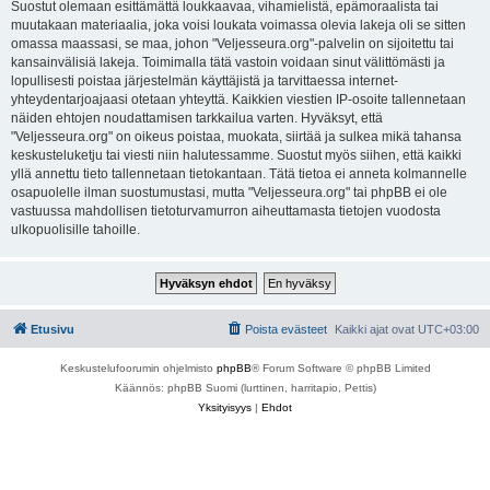
Suostut olemaan esittämättä loukkaavaa, vihamielistä, epämoraalista tai
muutakaan materiaalia, joka voisi loukata voimassa olevia lakeja oli se sitten
omassa maassasi, se maa, johon "Veljesseura.org"-palvelin on sijoitettu tai
kansainvälisiä lakeja. Toimimalla tätä vastoin voidaan sinut välittömästi ja
lopullisesti poistaa järjestelmän käyttäjistä ja tarvittaessa internet-
yhteydentarjoajaasi otetaan yhteyttä. Kaikkien viestien IP-osoite tallennetaan
näiden ehtojen noudattamisen tarkkailua varten. Hyväksyt, että
"Veljesseura.org" on oikeus poistaa, muokata, siirtää ja sulkea mikä tahansa
keskusteluketju tai viesti niin halutessamme. Suostut myös siihen, että kaikki
yllä annettu tieto tallennetaan tietokantaan. Tätä tietoa ei anneta kolmannelle
osapuolelle ilman suostumustasi, mutta "Veljesseura.org" tai phpBB ei ole
vastuussa mahdollisen tietoturvamurron aiheuttamasta tietojen vuodosta
ulkopuolisille tahoille.
Etusivu
Poista evästeet
Kaikki ajat ovat
UTC+03:00
Keskustelufoorumin ohjelmisto
phpBB
® Forum Software © phpBB Limited
Käännös: phpBB Suomi (lurttinen, harritapio, Pettis)
Yksityisyys
|
Ehdot