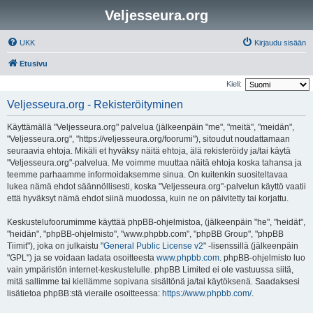
Veljesseura.org
UKK
Kirjaudu sisään
Etusivu
Kieli:
Veljesseura.org - Rekisteröityminen
Käyttämällä "Veljesseura.org" palvelua (jälkeenpäin "me", "meitä", "meidän",
"Veljesseura.org", "https://veljesseura.org/foorumi"), sitoudut noudattamaan
seuraavia ehtoja. Mikäli et hyväksy näitä ehtoja, älä rekisteröidy ja/tai käytä
"Veljesseura.org"-palvelua. Me voimme muuttaa näitä ehtoja koska tahansa ja
teemme parhaamme informoidaksemme sinua. On kuitenkin suositeltavaa
lukea nämä ehdot säännöllisesti, koska "Veljesseura.org"-palvelun käyttö vaatii
että hyväksyt nämä ehdot siinä muodossa, kuin ne on päivitetty tai korjattu.
Keskustelufoorumimme käyttää phpBB-ohjelmistoa, (jälkeenpäin "he", "heidät",
"heidän", "phpBB-ohjelmisto", "www.phpbb.com", "phpBB Group", "phpBB
Tiimit"), joka on julkaistu "
General Public License v2
" -lisenssillä (jälkeenpäin
"GPL") ja se voidaan ladata osoitteesta
www.phpbb.com
. phpBB-ohjelmisto luo
vain ympäristön internet-keskustelulle. phpBB Limited ei ole vastuussa siitä,
mitä sallimme tai kiellämme sopivana sisältönä ja/tai käytöksenä. Saadaksesi
lisätietoa phpBB:stä vieraile osoitteessa:
https://www.phpbb.com/
.