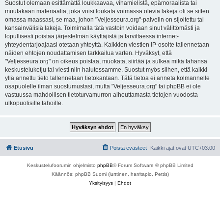
Suostut olemaan esittämättä loukkaavaa, vihamielistä, epämoraalista tai
muutakaan materiaalia, joka voisi loukata voimassa olevia lakeja oli se sitten
omassa maassasi, se maa, johon "Veljesseura.org"-palvelin on sijoitettu tai
kansainvälisiä lakeja. Toimimalla tätä vastoin voidaan sinut välittömästi ja
lopullisesti poistaa järjestelmän käyttäjistä ja tarvittaessa internet-
yhteydentarjoajaasi otetaan yhteyttä. Kaikkien viestien IP-osoite tallennetaan
näiden ehtojen noudattamisen tarkkailua varten. Hyväksyt, että
"Veljesseura.org" on oikeus poistaa, muokata, siirtää ja sulkea mikä tahansa
keskusteluketju tai viesti niin halutessamme. Suostut myös siihen, että kaikki
yllä annettu tieto tallennetaan tietokantaan. Tätä tietoa ei anneta kolmannelle
osapuolelle ilman suostumustasi, mutta "Veljesseura.org" tai phpBB ei ole
vastuussa mahdollisen tietoturvamurron aiheuttamasta tietojen vuodosta
ulkopuolisille tahoille.
Etusivu
Poista evästeet
Kaikki ajat ovat
UTC+03:00
Keskustelufoorumin ohjelmisto
phpBB
® Forum Software © phpBB Limited
Käännös: phpBB Suomi (lurttinen, harritapio, Pettis)
Yksityisyys
|
Ehdot