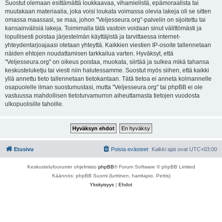
Suostut olemaan esittämättä loukkaavaa, vihamielistä, epämoraalista tai
muutakaan materiaalia, joka voisi loukata voimassa olevia lakeja oli se sitten
omassa maassasi, se maa, johon "Veljesseura.org"-palvelin on sijoitettu tai
kansainvälisiä lakeja. Toimimalla tätä vastoin voidaan sinut välittömästi ja
lopullisesti poistaa järjestelmän käyttäjistä ja tarvittaessa internet-
yhteydentarjoajaasi otetaan yhteyttä. Kaikkien viestien IP-osoite tallennetaan
näiden ehtojen noudattamisen tarkkailua varten. Hyväksyt, että
"Veljesseura.org" on oikeus poistaa, muokata, siirtää ja sulkea mikä tahansa
keskusteluketju tai viesti niin halutessamme. Suostut myös siihen, että kaikki
yllä annettu tieto tallennetaan tietokantaan. Tätä tietoa ei anneta kolmannelle
osapuolelle ilman suostumustasi, mutta "Veljesseura.org" tai phpBB ei ole
vastuussa mahdollisen tietoturvamurron aiheuttamasta tietojen vuodosta
ulkopuolisille tahoille.
Etusivu
Poista evästeet
Kaikki ajat ovat
UTC+03:00
Keskustelufoorumin ohjelmisto
phpBB
® Forum Software © phpBB Limited
Käännös: phpBB Suomi (lurttinen, harritapio, Pettis)
Yksityisyys
|
Ehdot