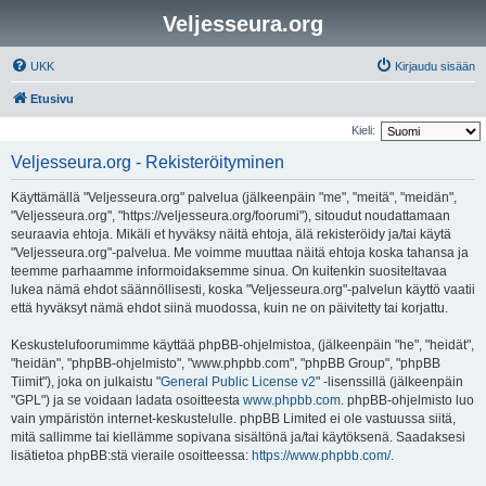
Veljesseura.org
UKK
Kirjaudu sisään
Etusivu
Kieli:
Veljesseura.org - Rekisteröityminen
Käyttämällä "Veljesseura.org" palvelua (jälkeenpäin "me", "meitä", "meidän",
"Veljesseura.org", "https://veljesseura.org/foorumi"), sitoudut noudattamaan
seuraavia ehtoja. Mikäli et hyväksy näitä ehtoja, älä rekisteröidy ja/tai käytä
"Veljesseura.org"-palvelua. Me voimme muuttaa näitä ehtoja koska tahansa ja
teemme parhaamme informoidaksemme sinua. On kuitenkin suositeltavaa
lukea nämä ehdot säännöllisesti, koska "Veljesseura.org"-palvelun käyttö vaatii
että hyväksyt nämä ehdot siinä muodossa, kuin ne on päivitetty tai korjattu.
Keskustelufoorumimme käyttää phpBB-ohjelmistoa, (jälkeenpäin "he", "heidät",
"heidän", "phpBB-ohjelmisto", "www.phpbb.com", "phpBB Group", "phpBB
Tiimit"), joka on julkaistu "
General Public License v2
" -lisenssillä (jälkeenpäin
"GPL") ja se voidaan ladata osoitteesta
www.phpbb.com
. phpBB-ohjelmisto luo
vain ympäristön internet-keskustelulle. phpBB Limited ei ole vastuussa siitä,
mitä sallimme tai kiellämme sopivana sisältönä ja/tai käytöksenä. Saadaksesi
lisätietoa phpBB:stä vieraile osoitteessa:
https://www.phpbb.com/
.