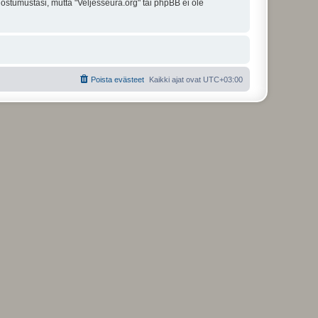
uostumustasi, mutta "Veljesseura.org" tai phpBB ei ole
Poista evästeet
Kaikki ajat ovat
UTC+03:00