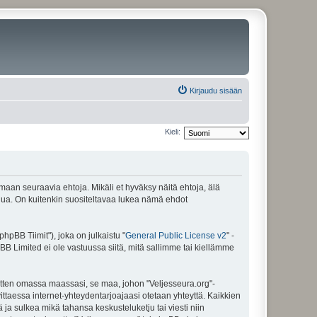
Kirjaudu sisään
Kieli:
amaan seuraavia ehtoja. Mikäli et hyväksy näitä ehtoja, älä
ua. On kuitenkin suositeltavaa lukea nämä ehdot
pBB Tiimit"), joka on julkaistu "
General Public License v2
" -
BB Limited ei ole vastuussa siitä, mitä sallimme tai kiellämme
sitten omassa maassasi, se maa, johon "Veljesseura.org"-
arvittaessa internet-yhteydentarjoajaasi otetaan yhteyttä. Kaikkien
 ja sulkea mikä tahansa keskusteluketju tai viesti niin