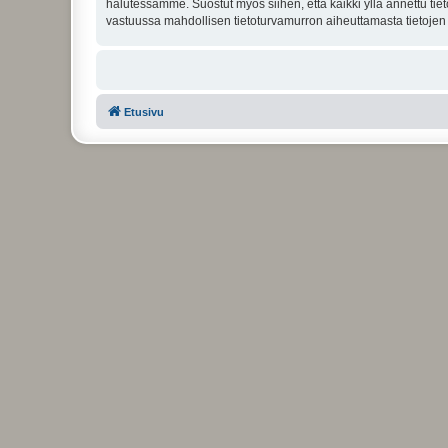
halutessamme. Suostut myös siihen, että kaikki yllä annettu tie
vastuussa mahdollisen tietoturvamurron aiheuttamasta tietojen v
Etusivu