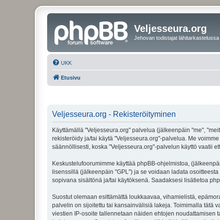
Veljesseura.org
Jehovan todistajat lähitarkastelussa
UKK
Etusivu
Veljesseura.org - Rekisteröityminen
Käyttämällä "Veljesseura.org" palvelua (jälkeenpäin "me", "meitä
rekisteröidy ja/tai käytä "Veljesseura.org"-palvelua. Me voi
säännöllisesti, koska "Veljesseura.org"-palvelun käyttö vaatii e
Keskustelufoorumimme käyttää phpBB-ohjelmistoa, (jälkeenpäin 
lisenssillä (jälkeenpäin "GPL") ja se voidaan ladata osoitteesta
sopivana sisältönä ja/tai käytöksenä. Saadaksesi lisätietoa php
Suostut olemaan esittämättä loukkaavaa, vihamielistä, epämoraa
palvelin on sijoitettu tai kansainvälisiä lakeja. Toimimalla tätä 
viestien IP-osoite tallennetaan näiden ehtojen noudattamisen tar