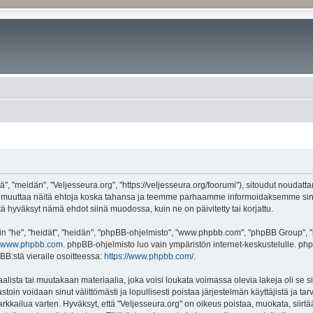
", "meidän", "Veljesseura.org", "https://veljesseura.org/foorumi"), sitoudut noudatt
mme muuttaa näitä ehtoja koska tahansa ja teemme parhaamme informoidaksemme sin
ttä hyväksyt nämä ehdot siinä muodossa, kuin ne on päivitetty tai korjattu.
"he", "heidät", "heidän", "phpBB-ohjelmisto", "www.phpbb.com", "phpBB Group", "ph
www.phpbb.com
. phpBB-ohjelmisto luo vain ympäristön internet-keskustelulle. php
BB:stä vieraile osoitteessa:
https://www.phpbb.com/
.
lista tai muutakaan materiaalia, joka voisi loukata voimassa olevia lakeja oli se 
vastoin voidaan sinut välittömästi ja lopullisesti poistaa järjestelmän käyttäjistä ja t
kkailua varten. Hyväksyt, että "Veljesseura.org" on oikeus poistaa, muokata, siirtää