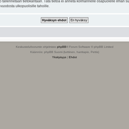
to tallennetaan tietokantaan. Tätä tietoa ei anneta kolmannelle osapuolelle ilman s
uodosta ulkopuolisille tahoille.
Keskustelufoorumin ohjelmisto
phpBB
® Forum Software © phpBB Limited
Käännös: phpBB Suomi (lurttinen, harritapio, Pettis)
Yksityisyys
|
Ehdot