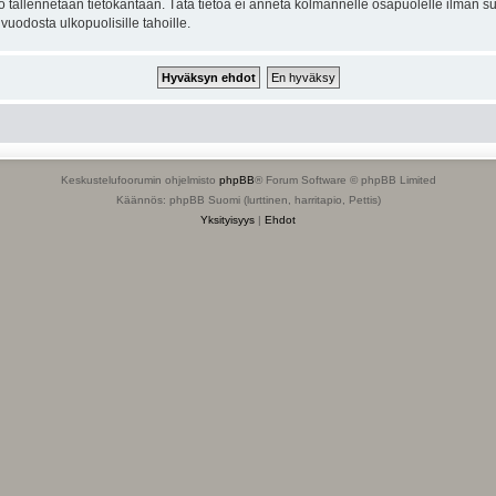
to tallennetaan tietokantaan. Tätä tietoa ei anneta kolmannelle osapuolelle ilman s
uodosta ulkopuolisille tahoille.
Keskustelufoorumin ohjelmisto
phpBB
® Forum Software © phpBB Limited
Käännös: phpBB Suomi (lurttinen, harritapio, Pettis)
Yksityisyys
|
Ehdot