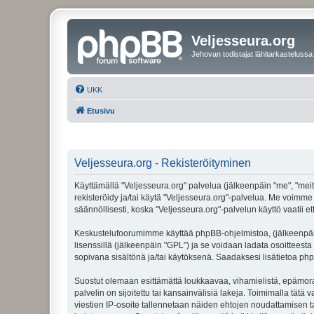
Veljesseura.org
Jehovan todistajat lähitarkastelussa
UKK
Etusivu
Veljesseura.org - Rekisteröityminen
Käyttämällä "Veljesseura.org" palvelua (jälkeenpäin "me", "meitä
rekisteröidy ja/tai käytä "Veljesseura.org"-palvelua. Me voi
säännöllisesti, koska "Veljesseura.org"-palvelun käyttö vaatii e
Keskustelufoorumimme käyttää phpBB-ohjelmistoa, (jälkeenpäin 
lisenssillä (jälkeenpäin "GPL") ja se voidaan ladata osoitteesta
sopivana sisältönä ja/tai käytöksenä. Saadaksesi lisätietoa php
Suostut olemaan esittämättä loukkaavaa, vihamielistä, epämoraa
palvelin on sijoitettu tai kansainvälisiä lakeja. Toimimalla tätä 
viestien IP-osoite tallennetaan näiden ehtojen noudattamisen tar