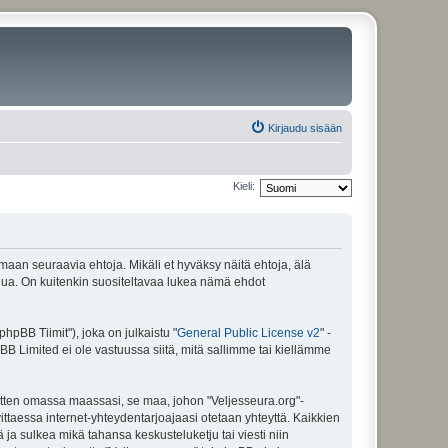
Kirjaudu sisään
Kieli:
amaan seuraavia ehtoja. Mikäli et hyväksy näitä ehtoja, älä
ua. On kuitenkin suositeltavaa lukea nämä ehdot
pBB Tiimit"), joka on julkaistu "
General Public License v2
" -
BB Limited ei ole vastuussa siitä, mitä sallimme tai kiellämme
sitten omassa maassasi, se maa, johon "Veljesseura.org"-
arvittaessa internet-yhteydentarjoajaasi otetaan yhteyttä. Kaikkien
 ja sulkea mikä tahansa keskusteluketju tai viesti niin