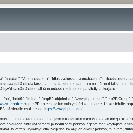
", "meidän", "Veljesseura.org", "https://veljesseura.org/foorumi"), sitoudut noudatt
mme muuttaa näitä ehtoja koska tahansa ja teemme parhaamme informoidaksemme sin
ttä hyväksyt nämä ehdot siinä muodossa, kuin ne on päivitetty tai korjattu.
"he", "heidät", "heidän", "phpBB-ohjelmisto", "www.phpbb.com", "phpBB Group", "ph
www.phpbb.com
. phpBB-ohjelmisto luo vain ympäristön internet-keskustelulle. php
BB:stä vieraile osoitteessa:
https://www.phpbb.com/
.
lista tai muutakaan materiaalia, joka voisi loukata voimassa olevia lakeja oli se 
vastoin voidaan sinut välittömästi ja lopullisesti poistaa järjestelmän käyttäjistä ja t
kkailua varten. Hyväksyt, että "Veljesseura.org" on oikeus poistaa, muokata, siirtää