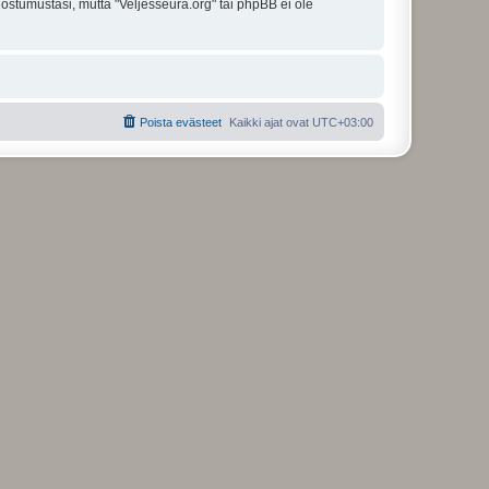
uostumustasi, mutta "Veljesseura.org" tai phpBB ei ole
Poista evästeet
Kaikki ajat ovat
UTC+03:00