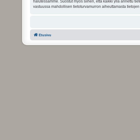
halutessamme. Suostut myös siihen, että kaikki yllä annettu tie
vastuussa mahdollisen tietoturvamurron aiheuttamasta tietojen v
Etusivu