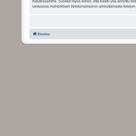
halutessamme. Suostut myös siihen, että kaikki yllä annettu tie
vastuussa mahdollisen tietoturvamurron aiheuttamasta tietojen v
Etusivu