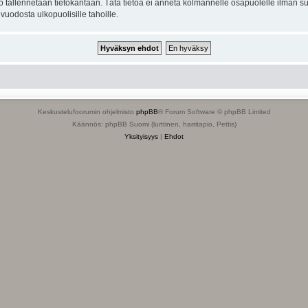
to tallennetaan tietokantaan. Tätä tietoa ei anneta kolmannelle osapuolelle ilman s
uodosta ulkopuolisille tahoille.
Keskustelufoorumin ohjelmisto
phpBB
® Forum Software © phpBB Limited
Käännös: phpBB Suomi (lurttinen, harritapio, Pettis)
Yksityisyys
|
Ehdot