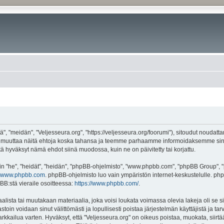
", "meidän", "Veljesseura.org", "https://veljesseura.org/foorumi"), sitoudut noudatt
mme muuttaa näitä ehtoja koska tahansa ja teemme parhaamme informoidaksemme sin
ttä hyväksyt nämä ehdot siinä muodossa, kuin ne on päivitetty tai korjattu.
"he", "heidät", "heidän", "phpBB-ohjelmisto", "www.phpbb.com", "phpBB Group", "ph
www.phpbb.com
. phpBB-ohjelmisto luo vain ympäristön internet-keskustelulle. php
BB:stä vieraile osoitteessa:
https://www.phpbb.com/
.
lista tai muutakaan materiaalia, joka voisi loukata voimassa olevia lakeja oli se 
vastoin voidaan sinut välittömästi ja lopullisesti poistaa järjestelmän käyttäjistä ja t
kkailua varten. Hyväksyt, että "Veljesseura.org" on oikeus poistaa, muokata, siirtää