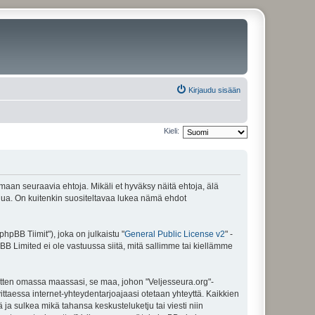
Kirjaudu sisään
Kieli:
amaan seuraavia ehtoja. Mikäli et hyväksy näitä ehtoja, älä
ua. On kuitenkin suositeltavaa lukea nämä ehdot
pBB Tiimit"), joka on julkaistu "
General Public License v2
" -
BB Limited ei ole vastuussa siitä, mitä sallimme tai kiellämme
sitten omassa maassasi, se maa, johon "Veljesseura.org"-
arvittaessa internet-yhteydentarjoajaasi otetaan yhteyttä. Kaikkien
 ja sulkea mikä tahansa keskusteluketju tai viesti niin