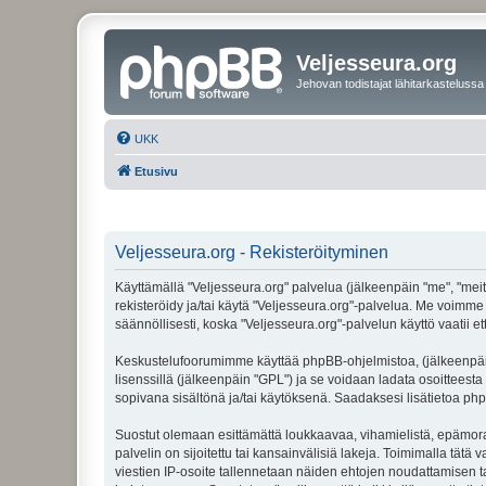
Veljesseura.org
Jehovan todistajat lähitarkastelussa
UKK
Etusivu
Veljesseura.org - Rekisteröityminen
Käyttämällä "Veljesseura.org" palvelua (jälkeenpäin "me", "meitä
rekisteröidy ja/tai käytä "Veljesseura.org"-palvelua. Me voi
säännöllisesti, koska "Veljesseura.org"-palvelun käyttö vaatii e
Keskustelufoorumimme käyttää phpBB-ohjelmistoa, (jälkeenpäin 
lisenssillä (jälkeenpäin "GPL") ja se voidaan ladata osoitteesta
sopivana sisältönä ja/tai käytöksenä. Saadaksesi lisätietoa php
Suostut olemaan esittämättä loukkaavaa, vihamielistä, epämoraa
palvelin on sijoitettu tai kansainvälisiä lakeja. Toimimalla tätä 
viestien IP-osoite tallennetaan näiden ehtojen noudattamisen tar