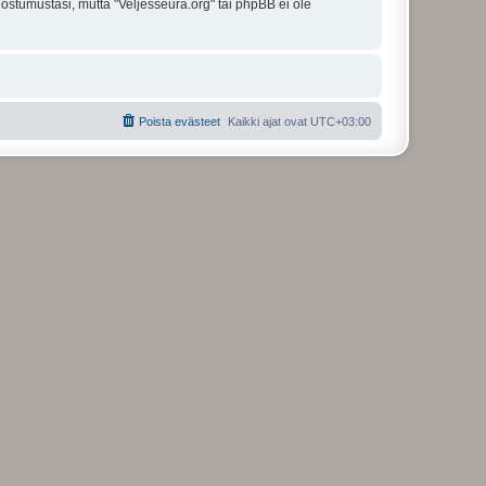
uostumustasi, mutta "Veljesseura.org" tai phpBB ei ole
Poista evästeet
Kaikki ajat ovat
UTC+03:00