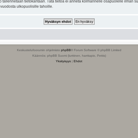
to tallennetaan tietokantaan. Tätä tietoa ei anneta kolmannelle osapuolelle ilman s
uodosta ulkopuolisille tahoille.
Keskustelufoorumin ohjelmisto
phpBB
® Forum Software © phpBB Limited
Käännös: phpBB Suomi (lurttinen, harritapio, Pettis)
Yksityisyys
|
Ehdot