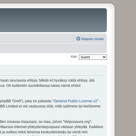
Kirjaudu sisään
Kieli:
amaan seuraavia ehtoja. Mikäli et hyväksy näitä ehtoja, älä
ua. On kuitenkin suositeltavaa lukea nämä ehdot
pBB Tiimit"), joka on julkaistu "
General Public License v2
" -
BB Limited ei ole vastuussa siitä, mitä sallimme tai kiellämme
sitten omassa maassasi, se maa, johon "Veljesseura.org"-
arvittaessa internet-yhteydentarjoajaasi otetaan yhteyttä. Kaikkien
 ja sulkea mikä tahansa keskusteluketju tai viesti niin