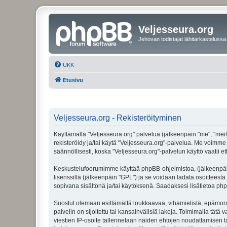
Veljesseura.org
Jehovan todistajat lähitarkastelussa
UKK
Etusivu
Veljesseura.org - Rekisteröityminen
Käyttämällä "Veljesseura.org" palvelua (jälkeenpäin "me", "meitä
rekisteröidy ja/tai käytä "Veljesseura.org"-palvelua. Me voi
säännöllisesti, koska "Veljesseura.org"-palvelun käyttö vaatii e
Keskustelufoorumimme käyttää phpBB-ohjelmistoa, (jälkeenpäin 
lisenssillä (jälkeenpäin "GPL") ja se voidaan ladata osoitteesta
sopivana sisältönä ja/tai käytöksenä. Saadaksesi lisätietoa php
Suostut olemaan esittämättä loukkaavaa, vihamielistä, epämoraa
palvelin on sijoitettu tai kansainvälisiä lakeja. Toimimalla tätä 
viestien IP-osoite tallennetaan näiden ehtojen noudattamisen tar