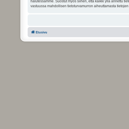
halutessamme. Suostut myös siihen, että kaikki yllä annettu tie
vastuussa mahdollisen tietoturvamurron aiheuttamasta tietojen v
Etusivu