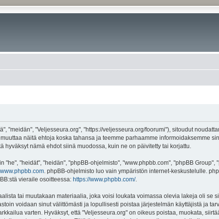
", "meidän", "Veljesseura.org", "https://veljesseura.org/foorumi"), sitoudut noudatt
mme muuttaa näitä ehtoja koska tahansa ja teemme parhaamme informoidaksemme sin
ttä hyväksyt nämä ehdot siinä muodossa, kuin ne on päivitetty tai korjattu.
"he", "heidät", "heidän", "phpBB-ohjelmisto", "www.phpbb.com", "phpBB Group", "ph
www.phpbb.com
. phpBB-ohjelmisto luo vain ympäristön internet-keskustelulle. php
BB:stä vieraile osoitteessa:
https://www.phpbb.com/
.
lista tai muutakaan materiaalia, joka voisi loukata voimassa olevia lakeja oli se 
vastoin voidaan sinut välittömästi ja lopullisesti poistaa järjestelmän käyttäjistä ja t
kkailua varten. Hyväksyt, että "Veljesseura.org" on oikeus poistaa, muokata, siirtää