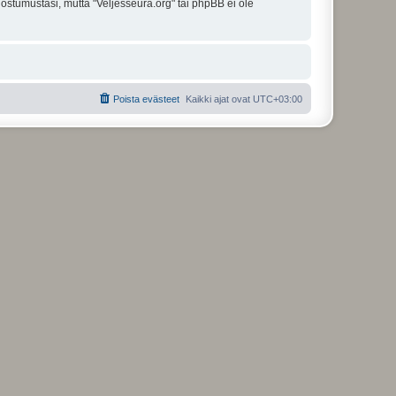
uostumustasi, mutta "Veljesseura.org" tai phpBB ei ole
Poista evästeet
Kaikki ajat ovat
UTC+03:00