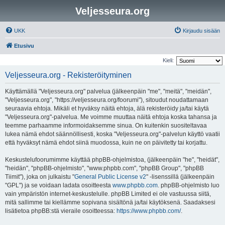
Veljesseura.org
UKK
Kirjaudu sisään
Etusivu
Kieli:
Veljesseura.org - Rekisteröityminen
Käyttämällä "Veljesseura.org" palvelua (jälkeenpäin "me", "meitä", "meidän",
"Veljesseura.org", "https://veljesseura.org/foorumi"), sitoudut noudattamaan
seuraavia ehtoja. Mikäli et hyväksy näitä ehtoja, älä rekisteröidy ja/tai käytä
"Veljesseura.org"-palvelua. Me voimme muuttaa näitä ehtoja koska tahansa ja
teemme parhaamme informoidaksemme sinua. On kuitenkin suositeltavaa
lukea nämä ehdot säännöllisesti, koska "Veljesseura.org"-palvelun käyttö vaatii
että hyväksyt nämä ehdot siinä muodossa, kuin ne on päivitetty tai korjattu.
Keskustelufoorumimme käyttää phpBB-ohjelmistoa, (jälkeenpäin "he", "heidät",
"heidän", "phpBB-ohjelmisto", "www.phpbb.com", "phpBB Group", "phpBB
Tiimit"), joka on julkaistu "
General Public License v2
" -lisenssillä (jälkeenpäin
"GPL") ja se voidaan ladata osoitteesta
www.phpbb.com
. phpBB-ohjelmisto luo
vain ympäristön internet-keskustelulle. phpBB Limited ei ole vastuussa siitä,
mitä sallimme tai kiellämme sopivana sisältönä ja/tai käytöksenä. Saadaksesi
lisätietoa phpBB:stä vieraile osoitteessa:
https://www.phpbb.com/
.