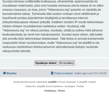
Suostut olemaan esittämättä loukkaavaa, vihamielistä, epämoraalista tai
muutakaan materiaalia, joka voisi loukata voimassa olevia lakeja oli se sitten
omassa maassasi, se maa, johon "Veljesseura.org"-palvelin on sijoitettu tai
kansainvälisiä lakeja. Toimimalla tätä vastoin voidaan sinut välittömästi ja
lopullisesti poistaa järjestelmän käyttäjistä ja tarvittaessa internet-
yhteydentarjoajaasi otetaan yhteyttä. Kaikkien viestien IP-osoite tallennetaan
näiden ehtojen noudattamisen tarkkailua varten. Hyväksyt, että
"Veljesseura.org" on oikeus poistaa, muokata, siirtää ja sulkea mikä tahansa
keskusteluketju tai viesti niin halutessamme. Suostut myös siihen, että kaikki
yllä annettu tieto tallennetaan tietokantaan. Tätä tietoa ei anneta kolmannelle
osapuolelle ilman suostumustasi, mutta "Veljesseura.org" tai phpBB ei ole
vastuussa mahdollisen tietoturvamurron aiheuttamasta tietojen vuodosta
ulkopuolisille tahoille.
Etusivu
Poista evästeet
Kaikki ajat ovat
UTC+03:00
Keskustelufoorumin ohjelmisto
phpBB
® Forum Software © phpBB Limited
Käännös: phpBB Suomi (lurttinen, harritapio, Pettis)
Yksityisyys
|
Ehdot