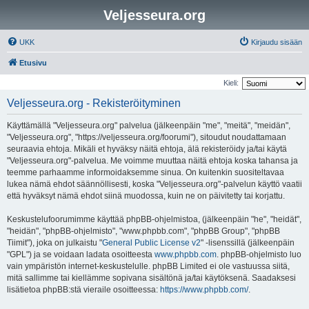
Veljesseura.org
UKK
Kirjaudu sisään
Etusivu
Kieli:
Veljesseura.org - Rekisteröityminen
Käyttämällä "Veljesseura.org" palvelua (jälkeenpäin "me", "meitä", "meidän",
"Veljesseura.org", "https://veljesseura.org/foorumi"), sitoudut noudattamaan
seuraavia ehtoja. Mikäli et hyväksy näitä ehtoja, älä rekisteröidy ja/tai käytä
"Veljesseura.org"-palvelua. Me voimme muuttaa näitä ehtoja koska tahansa ja
teemme parhaamme informoidaksemme sinua. On kuitenkin suositeltavaa
lukea nämä ehdot säännöllisesti, koska "Veljesseura.org"-palvelun käyttö vaatii
että hyväksyt nämä ehdot siinä muodossa, kuin ne on päivitetty tai korjattu.
Keskustelufoorumimme käyttää phpBB-ohjelmistoa, (jälkeenpäin "he", "heidät",
"heidän", "phpBB-ohjelmisto", "www.phpbb.com", "phpBB Group", "phpBB
Tiimit"), joka on julkaistu "
General Public License v2
" -lisenssillä (jälkeenpäin
"GPL") ja se voidaan ladata osoitteesta
www.phpbb.com
. phpBB-ohjelmisto luo
vain ympäristön internet-keskustelulle. phpBB Limited ei ole vastuussa siitä,
mitä sallimme tai kiellämme sopivana sisältönä ja/tai käytöksenä. Saadaksesi
lisätietoa phpBB:stä vieraile osoitteessa:
https://www.phpbb.com/
.