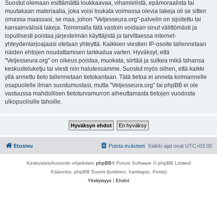
Suostut olemaan esittämättä loukkaavaa, vihamielistä, epämoraalista tai
muutakaan materiaalia, joka voisi loukata voimassa olevia lakeja oli se sitten
omassa maassasi, se maa, johon "Veljesseura.org"-palvelin on sijoitettu tai
kansainvälisiä lakeja. Toimimalla tätä vastoin voidaan sinut välittömästi ja
lopullisesti poistaa järjestelmän käyttäjistä ja tarvittaessa internet-
yhteydentarjoajaasi otetaan yhteyttä. Kaikkien viestien IP-osoite tallennetaan
näiden ehtojen noudattamisen tarkkailua varten. Hyväksyt, että
"Veljesseura.org" on oikeus poistaa, muokata, siirtää ja sulkea mikä tahansa
keskusteluketju tai viesti niin halutessamme. Suostut myös siihen, että kaikki
yllä annettu tieto tallennetaan tietokantaan. Tätä tietoa ei anneta kolmannelle
osapuolelle ilman suostumustasi, mutta "Veljesseura.org" tai phpBB ei ole
vastuussa mahdollisen tietoturvamurron aiheuttamasta tietojen vuodosta
ulkopuolisille tahoille.
Etusivu
Poista evästeet
Kaikki ajat ovat
UTC+03:00
Keskustelufoorumin ohjelmisto
phpBB
® Forum Software © phpBB Limited
Käännös: phpBB Suomi (lurttinen, harritapio, Pettis)
Yksityisyys
|
Ehdot