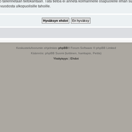
to tallennetaan tietokantaan. Tätä tietoa ei anneta kolmannelle osapuolelle ilman s
uodosta ulkopuolisille tahoille.
Keskustelufoorumin ohjelmisto
phpBB
® Forum Software © phpBB Limited
Käännös: phpBB Suomi (lurttinen, harritapio, Pettis)
Yksityisyys
|
Ehdot