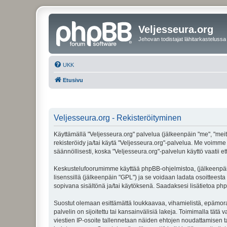
Veljesseura.org
Jehovan todistajat lähitarkastelussa
UKK
Etusivu
Veljesseura.org - Rekisteröityminen
Käyttämällä "Veljesseura.org" palvelua (jälkeenpäin "me", "meitä
rekisteröidy ja/tai käytä "Veljesseura.org"-palvelua. Me voi
säännöllisesti, koska "Veljesseura.org"-palvelun käyttö vaatii e
Keskustelufoorumimme käyttää phpBB-ohjelmistoa, (jälkeenpäin 
lisenssillä (jälkeenpäin "GPL") ja se voidaan ladata osoitteesta
sopivana sisältönä ja/tai käytöksenä. Saadaksesi lisätietoa php
Suostut olemaan esittämättä loukkaavaa, vihamielistä, epämoraa
palvelin on sijoitettu tai kansainvälisiä lakeja. Toimimalla tätä 
viestien IP-osoite tallennetaan näiden ehtojen noudattamisen tar