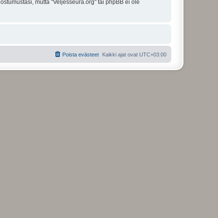
uostumustasi, mutta "Veljesseura.org" tai phpBB ei ole
Poista evästeet
Kaikki ajat ovat
UTC+03:00