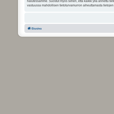
halutessamme. Suostut myös siihen, että kaikki yllä annettu tie
vastuussa mahdollisen tietoturvamurron aiheuttamasta tietojen v
Etusivu