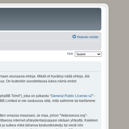
Kirjaudu sisään
Kieli:
amaan seuraavia ehtoja. Mikäli et hyväksy näitä ehtoja, älä
ua. On kuitenkin suositeltavaa lukea nämä ehdot
pBB Tiimit"), joka on julkaistu "
General Public License v2
" -
BB Limited ei ole vastuussa siitä, mitä sallimme tai kiellämme
sitten omassa maassasi, se maa, johon "Veljesseura.org"-
arvittaessa internet-yhteydentarjoajaasi otetaan yhteyttä. Kaikkien
 ja sulkea mikä tahansa keskusteluketju tai viesti niin