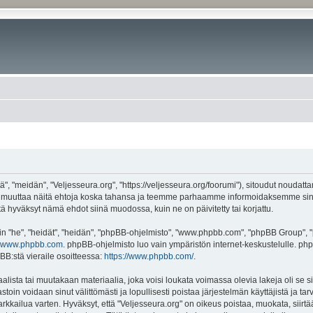
", "meidän", "Veljesseura.org", "https://veljesseura.org/foorumi"), sitoudut noudatt
mme muuttaa näitä ehtoja koska tahansa ja teemme parhaamme informoidaksemme sin
ttä hyväksyt nämä ehdot siinä muodossa, kuin ne on päivitetty tai korjattu.
"he", "heidät", "heidän", "phpBB-ohjelmisto", "www.phpbb.com", "phpBB Group", "ph
www.phpbb.com
. phpBB-ohjelmisto luo vain ympäristön internet-keskustelulle. php
BB:stä vieraile osoitteessa:
https://www.phpbb.com/
.
lista tai muutakaan materiaalia, joka voisi loukata voimassa olevia lakeja oli se 
vastoin voidaan sinut välittömästi ja lopullisesti poistaa järjestelmän käyttäjistä ja t
kkailua varten. Hyväksyt, että "Veljesseura.org" on oikeus poistaa, muokata, siirtää