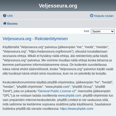
Veljesseura.org
UKK
Kirjaudu sisään
Etusivu
Kieli:
Veljesseura.org - Rekisteröityminen
Käyttämällä "Veljesseura.org" palvelua (jälkeenpäin "me", "meitä", "meidän",
"Veljesseura.org", "https://veljesseura.org/foorumi"), sitoudut noudattamaan
seuraavia ehtoja. Mikäli et hyväksy näitä ehtoja, älä rekisteröidy ja/tai käytä
"Veljesseura.org"-palvelua. Me voimme muuttaa näitä ehtoja koska tahansa ja
teemme parhaamme informoidaksemme sinua. On kuitenkin suositeltavaa
lukea nämä ehdot säännöllisesti, koska "Veljesseura.org"-palvelun käyttö vaatii
että hyväksyt nämä ehdot siinä muodossa, kuin ne on päivitetty tai korjattu.
Keskustelufoorumimme käyttää phpBB-ohjelmistoa, (jälkeenpäin "he", "heidät",
"heidän", "phpBB-ohjelmisto", "www.phpbb.com", "phpBB Group", "phpBB
Tiimit"), joka on julkaistu "
General Public License v2
" -lisenssillä (jälkeenpäin
"GPL") ja se voidaan ladata osoitteesta
www.phpbb.com
. phpBB-ohjelmisto luo
vain ympäristön internet-keskustelulle. phpBB Limited ei ole vastuussa siitä,
mitä sallimme tai kiellämme sopivana sisältönä ja/tai käytöksenä. Saadaksesi
lisätietoa phpBB:stä vieraile osoitteessa:
https://www.phpbb.com/
.