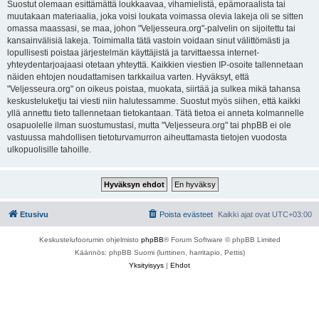
Suostut olemaan esittämättä loukkaavaa, vihamielistä, epämoraalista tai
muutakaan materiaalia, joka voisi loukata voimassa olevia lakeja oli se sitten
omassa maassasi, se maa, johon "Veljesseura.org"-palvelin on sijoitettu tai
kansainvälisiä lakeja. Toimimalla tätä vastoin voidaan sinut välittömästi ja
lopullisesti poistaa järjestelmän käyttäjistä ja tarvittaessa internet-
yhteydentarjoajaasi otetaan yhteyttä. Kaikkien viestien IP-osoite tallennetaan
näiden ehtojen noudattamisen tarkkailua varten. Hyväksyt, että
"Veljesseura.org" on oikeus poistaa, muokata, siirtää ja sulkea mikä tahansa
keskusteluketju tai viesti niin halutessamme. Suostut myös siihen, että kaikki
yllä annettu tieto tallennetaan tietokantaan. Tätä tietoa ei anneta kolmannelle
osapuolelle ilman suostumustasi, mutta "Veljesseura.org" tai phpBB ei ole
vastuussa mahdollisen tietoturvamurron aiheuttamasta tietojen vuodosta
ulkopuolisille tahoille.
Etusivu
Poista evästeet
Kaikki ajat ovat
UTC+03:00
Keskustelufoorumin ohjelmisto
phpBB
® Forum Software © phpBB Limited
Käännös: phpBB Suomi (lurttinen, harritapio, Pettis)
Yksityisyys
|
Ehdot